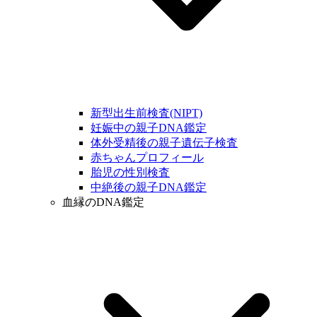
新型出生前検査(NIPT)
妊娠中の親子DNA鑑定
体外受精後の親子遺伝子検査
赤ちゃんプロフィール
胎児の性別検査
中絶後の親子DNA鑑定
血縁のDNA鑑定