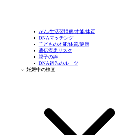
がん/生活習慣病/才能/体質
DNAマッチング
子どもの才能/体質/健康
遺伝疾患リスク
親子の絆
DNA祖先のルーツ
妊娠中の検査