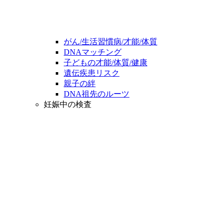
がん/生活習慣病/才能/体質
DNAマッチング
子どもの才能/体質/健康
遺伝疾患リスク
親子の絆
DNA祖先のルーツ
妊娠中の検査