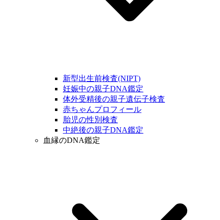
新型出生前検査(NIPT)
妊娠中の親子DNA鑑定
体外受精後の親子遺伝子検査
赤ちゃんプロフィール
胎児の性別検査
中絶後の親子DNA鑑定
血縁のDNA鑑定