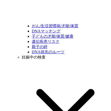
がん/生活習慣病/才能/体質
DNAマッチング
子どもの才能/体質/健康
遺伝疾患リスク
親子の絆
DNA祖先のルーツ
妊娠中の検査