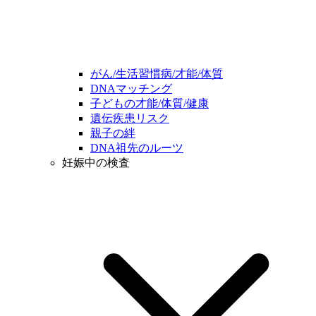
がん/生活習慣病/才能/体質
DNAマッチング
子どもの才能/体質/健康
遺伝疾患リスク
親子の絆
DNA祖先のルーツ
妊娠中の検査