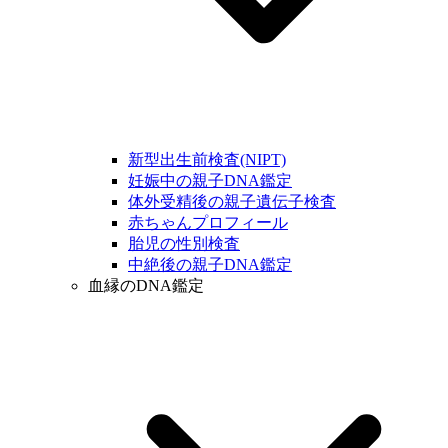
新型出生前検査(NIPT)
妊娠中の親子DNA鑑定
体外受精後の親子遺伝子検査
赤ちゃんプロフィール
胎児の性別検査
中絶後の親子DNA鑑定
血縁のDNA鑑定