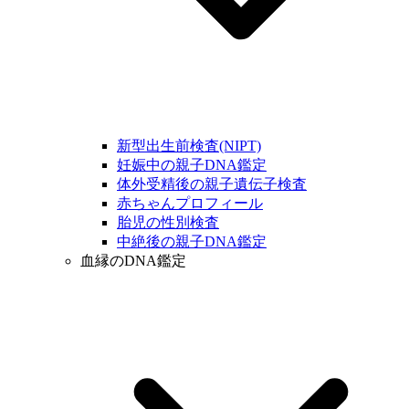
新型出生前検査(NIPT)
妊娠中の親子DNA鑑定
体外受精後の親子遺伝子検査
赤ちゃんプロフィール
胎児の性別検査
中絶後の親子DNA鑑定
血縁のDNA鑑定