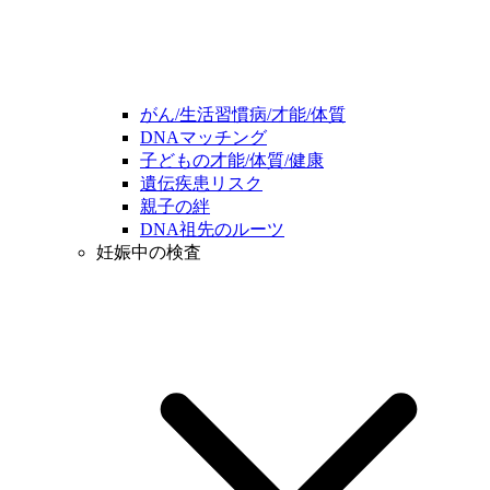
がん/生活習慣病/才能/体質
DNAマッチング
子どもの才能/体質/健康
遺伝疾患リスク
親子の絆
DNA祖先のルーツ
妊娠中の検査