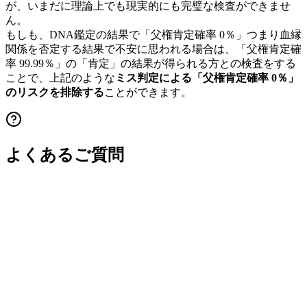
が、いまだに理論上でも現実的にも完璧な検査ができませ
ん。
もしも、DNA鑑定の結果で「父権肯定確率 0％」つまり血縁
関係を否定する結果で不安に思われる場合は、「父権肯定確
率 99.99％」の「肯定」の結果が得られる方との検査をする
ことで、上記のような
ミス判定による「父権肯定確率 0％」
のリスクを排除する
ことができます。
よくあるご質問
Q.
スーパーフェテーション（異時妊娠）とは何で
すか？