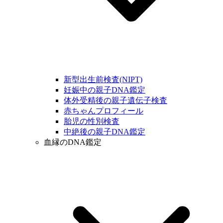
新型出生前検査(NIPT)
妊娠中の親子DNA鑑定
体外受精後の親子遺伝子検査
赤ちゃんプロフィール
胎児の性別検査
中絶後の親子DNA鑑定
血縁のDNA鑑定