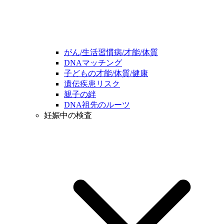
がん/生活習慣病/才能/体質
DNAマッチング
子どもの才能/体質/健康
遺伝疾患リスク
親子の絆
DNA祖先のルーツ
妊娠中の検査