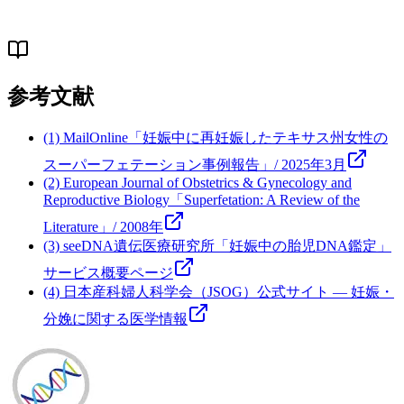
参考文献
(1) MailOnline「妊娠中に再妊娠したテキサス州女性の
スーパーフェテーション事例報告」/ 2025年3月
(2) European Journal of Obstetrics & Gynecology and
Reproductive Biology「Superfetation: A Review of the
Literature」/ 2008年
(3) seeDNA遺伝医療研究所「妊娠中の胎児DNA鑑定」
サービス概要ページ
(4) 日本産科婦人科学会（JSOG）公式サイト ― 妊娠・
分娩に関する医学情報