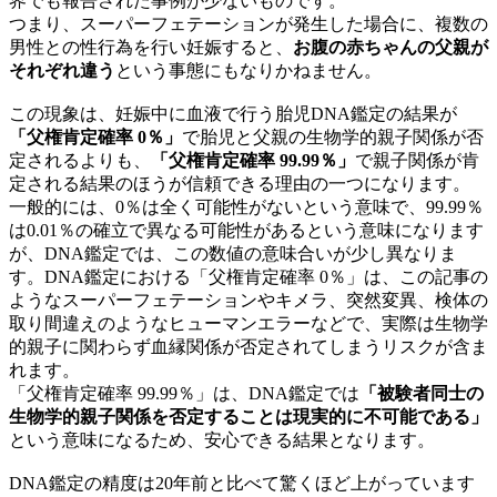
界でも報告された事例が少ないものです。
つまり、スーパーフェテーションが発生した場合に、複数の
男性との性行為を行い妊娠すると、
お腹の赤ちゃんの父親が
それぞれ違う
という事態にもなりかねません。
この現象は、妊娠中に血液で行う胎児DNA鑑定の結果が
「父権肯定確率 0％」
で胎児と父親の生物学的親子関係が否
定されるよりも、
「父権肯定確率 99.99％」
で親子関係が肯
定される結果のほうが信頼できる理由の一つになります。
一般的には、0％は全く可能性がないという意味で、99.99％
は0.01％の確立で異なる可能性があるという意味になります
が、DNA鑑定では、この数値の意味合いが少し異なりま
す。DNA鑑定における「父権肯定確率 0％」は、この記事の
ようなスーパーフェテーションやキメラ、突然変異、検体の
取り間違えのようなヒューマンエラーなどで、実際は生物学
的親子に関わらず血縁関係が否定されてしまうリスクが含ま
れます。
「父権肯定確率 99.99％」は、DNA鑑定では
「被験者同士の
生物学的親子関係を否定することは現実的に不可能である」
という意味になるため、安心できる結果となります。
DNA鑑定の精度は20年前と比べて驚くほど上がっています