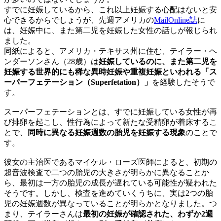
すでに妊娠しているから、これ以上妊娠する心配はないと安
心できるからでしょうが、先週アメリカの
MailOnline誌
に
は、妊娠中に、また第二児を妊娠した女性の話しが報じられ
ました。
同紙によると、アメリカ・テキサス州に住む、テイラー・ヘ
ンダーソンさん（28歳）は
妊娠しているのに、また第二児を
妊娠する世界的にも稀な異時妊娠や重複妊娠といわれる「ス
ーパーフェテーション（Superfetation）」
を経験したそうで
す。
スーパーフェテーションとは、すでに妊娠している女性が再
び排卵を起こし、性行為によって新たな受精卵が着床するこ
とで、
同時に異なる妊娠週数の胎児を妊娠する現象
のことで
す。
彼女の主治医であるマイケル・ローズ医師によると、初期の
超音波検査で二つの胎児の大きさが明らかに異なることか
ら、最初は一方の胎児の成長が遅れている可能性が疑われた
そうです。しかし、検査を進めていくうちに、実は2つの胎
児の妊娠週数が異なっていることが明らかとなりました。つ
まり、テイラーさんは
最初の妊娠が確認された、わずか2週