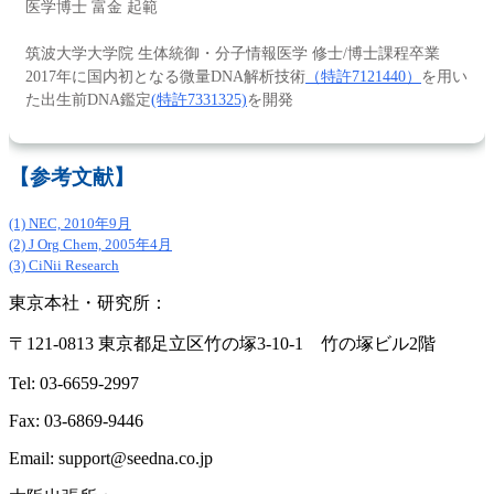
医学博士 富金 起範
筑波大学大学院 生体統御・分子情報医学 修士/博士課程卒業
2017年に国内初となる微量DNA解析技術
（特許7121440）
を用い
た出生前DNA鑑定
(特許7331325)
を開発
【参考文献】
(1) NEC, 2010年9月
(2) J Org Chem, 2005年4月
(3) CiNii Research
東京本社・研究所：
〒121-0813 東京都足立区竹の塚3-10-1 竹の塚ビル2階
Tel: 03-6659-2997
Fax: 03-6869-9446
Email: support@seedna.co.jp