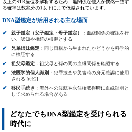
以上のSTR座位を解析するため、無関係な他人が偶然一致す
る確率は数兆分の1以下にまで低減されています。
DNA型鑑定が活用される主な場面
親子鑑定（父子鑑定・母子鑑定）
：血縁関係の確認を行
い、認知や相続の根拠とする
兄弟姉妹鑑定
：同じ両親から生まれたかどうかを科学的
に検証する
祖父母鑑定
：祖父母と孫の間の血縁関係を確認する
法医学的個人識別
：犯罪捜査や災害時の身元確認に使用
される [ref:2]
移民手続き
：海外への渡航や永住権取得時に血縁証明と
して求められる場合がある
どなたでもDNA型鑑定を受けられる
時代に