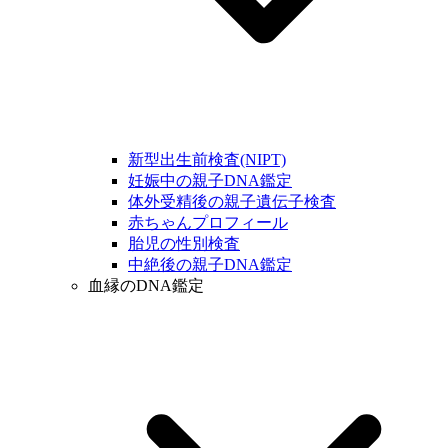
新型出生前検査(NIPT)
妊娠中の親子DNA鑑定
体外受精後の親子遺伝子検査
赤ちゃんプロフィール
胎児の性別検査
中絶後の親子DNA鑑定
血縁のDNA鑑定