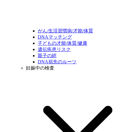
がん/生活習慣病/才能/体質
DNAマッチング
子どもの才能/体質/健康
遺伝疾患リスク
親子の絆
DNA祖先のルーツ
妊娠中の検査