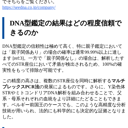
でそちらをご覧ください。
https://seedna.co.jp/company/
DNA型鑑定の結果はどの程度信頼で
きるのか
DNA型鑑定の信頼性は極めて高く、特に親子鑑定において
は「親子関係あり」の場合の確率は通常99.99%以上に達し
ます [ref:3]。一方で「親子関係なし」の場合は、解析したす
べてのSTR座位において矛盾が検出されるため、100%の確
実性をもって排除が可能です。
この精度の高さは、複数のSTR座位を同時に解析する
マルチ
プレックスPCR法
の発展によるものです。さらに、Y染色体
STRやミトコンドリアDNA解析を組み合わせることで、父
系・母系それぞれの血統をより詳細にたどることもできま
す。ベルギー前国王のケースでも、このような高精度な分析
技術が用いられ、法的にも科学的にも決定的な証拠となりま
した。