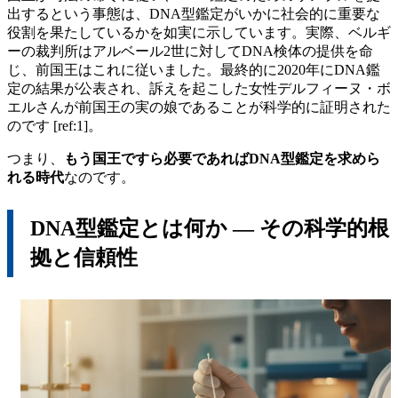
出するという事態は、DNA型鑑定がいかに社会的に重要な
役割を果たしているかを如実に示しています。実際、ベルギ
ーの裁判所はアルベール2世に対してDNA検体の提供を命
じ、前国王はこれに従いました。最終的に2020年にDNA鑑
定の結果が公表され、訴えを起こした女性デルフィーヌ・ボ
エルさんが前国王の実の娘であることが科学的に証明された
のです [ref:1]。
つまり、
もう国王ですら必要であればDNA型鑑定を求めら
れる時代
なのです。
DNA型鑑定とは何か ― その科学的根
拠と信頼性