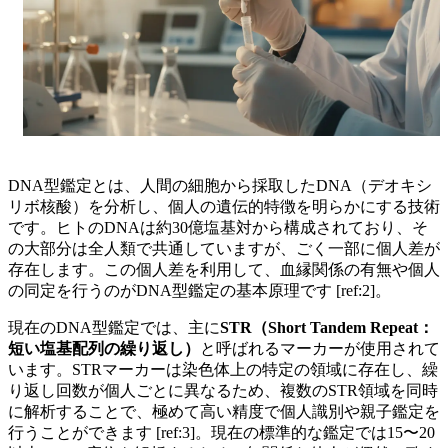
DNA型鑑定とは、人間の細胞から採取したDNA（デオキシ
リボ核酸）を分析し、個人の遺伝的特徴を明らかにする技術
です。ヒトのDNAは約30億塩基対から構成されており、そ
の大部分は全人類で共通していますが、ごく一部に個人差が
存在します。この個人差を利用して、血縁関係の有無や個人
の同定を行うのがDNA型鑑定の基本原理です [ref:2]。
現在のDNA型鑑定では、主に
STR（Short Tandem Repeat：
短い塩基配列の繰り返し）
と呼ばれるマーカーが使用されて
います。STRマーカーは染色体上の特定の領域に存在し、繰
り返し回数が個人ごとに異なるため、複数のSTR領域を同時
に解析することで、極めて高い精度で個人識別や親子鑑定を
行うことができます [ref:3]。現在の標準的な鑑定では15〜20