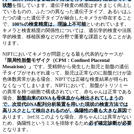
状態
を指しています。遺伝子検査の精度はすさまじく向上し
ているものの、ふたつの異なった遺伝子タイプ、あるいはふ
たつの違った遺伝子タイプが融合したキメラが存在すること
で、
100%の検査精度は、理論上不可能
といわれています。
キメラと検査精度の関係性については、遺伝学的検査や法医
学的検査、移植医療などの分野で重要な課題となることがあ
ります。
NIPTにおいてキメラが問題となる最も代表的なケースが
「限局性胎盤モザイク（CPM：Confined Placental
Mosaicism）」
です。受精卵から発生した胎児と胎盤の遺伝
子タイプがそれぞれ違って、胎児は正常なのに胎盤だけが染
色体数異常がある場合、NIPTでは正確な検査結果が得られ
なくなってしまいます。NIPTにおいて、胎盤がトリソミー
の異常を持つ細胞で構成されていて、赤ちゃんは正常である
場合、
胎盤由来のDNAも母体血から検出されてしまうの
で、次世代DNA配列分析装置を用いた現状の検査方法では
高リスクとして検出されるのが、偽陽性の最も大きな原因
で
あります。 [ref:3] このような場合、赤ちゃんには異常がない
ため、偽陽性というミスを排除するため
必ず確定診断が必要
となります。