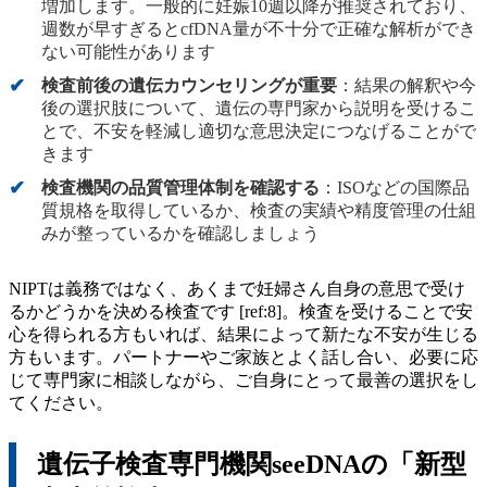
増加します。一般的に妊娠10週以降が推奨されており、
週数が早すぎるとcfDNA量が不十分で正確な解析ができ
ない可能性があります
検査前後の遺伝カウンセリングが重要
：結果の解釈や今
後の選択肢について、遺伝の専門家から説明を受けるこ
とで、不安を軽減し適切な意思決定につなげることがで
きます
検査機関の品質管理体制を確認する
：ISOなどの国際品
質規格を取得しているか、検査の実績や精度管理の仕組
みが整っているかを確認しましょう
NIPTは義務ではなく、あくまで妊婦さん自身の意思で受け
るかどうかを決める検査です [ref:8]。検査を受けることで安
心を得られる方もいれば、結果によって新たな不安が生じる
方もいます。パートナーやご家族とよく話し合い、必要に応
じて専門家に相談しながら、ご自身にとって最善の選択をし
てください。
遺伝子検査専門機関seeDNAの「新型