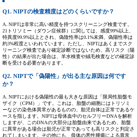
Q1. NIPTの検査精度はどのくらいですか？
A. NIPTは非常に高い精度を持つスクリーニング検査です。
21トリソミー（ダウン症候群）に関しては、感度99%以上、
特異度99.9%以上とされ、偽陰性率は0.1%未満、偽陽性率は
約3%程度といわれています。ただし、NIPTはあくまでスク
リーニング検査であり確定診断ではないため、高リスク（陽
性）の結果が出た場合は、羊水検査や絨毛検査などの確定診
断を受ける必要があります。
Q2. NIPTで「偽陽性」が出る主な原因は何です
か？
A. NIPTにおける偽陽性の最も大きな原因は「限局性胎盤モ
ザイク（CPM）」です。これは、胎盤の細胞にはトリソミ
ーなどの染色体異常があるものの、胎児自体は正常であるケ
ースを指します。NIPTは母体血中のセルフリーDNAを解析
しますが、このDNAの大部分は胎盤由来であるため、胎盤
に異常がある場合は胎児が正常であっても高リスクと判定さ
れてしまいます。その他にも、母体の悪性腫瘍による異常