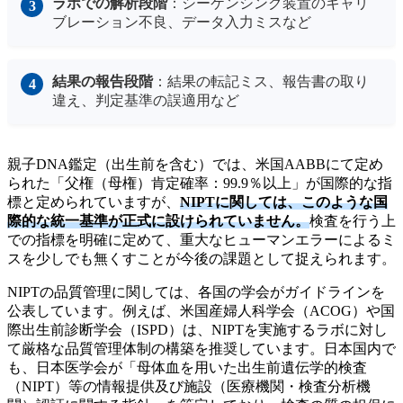
ラボでの解析段階
：シーケンシング装置のキャリ
ブレーション不良、データ入力ミスなど
結果の報告段階
：結果の転記ミス、報告書の取り
違え、判定基準の誤適用など
親子DNA鑑定（出生前を含む）では、米国AABBにて定め
られた「父権（母権）肯定確率：99.9％以上」が国際的な指
標と定められていますが、
NIPTに関しては、このような国
際的な統一基準が正式に設けられていません。
検査を行う上
での指標を明確に定めて、重大なヒューマンエラーによるミ
スを少しでも無くすことが今後の課題として捉えられます。
NIPTの品質管理に関しては、各国の学会がガイドラインを
公表しています。例えば、米国産婦人科学会（ACOG）や国
際出生前診断学会（ISPD）は、NIPTを実施するラボに対し
て厳格な品質管理体制の構築を推奨しています。日本国内で
も、日本医学会が「母体血を用いた出生前遺伝学的検査
（NIPT）等の情報提供及び施設（医療機関・検査分析機