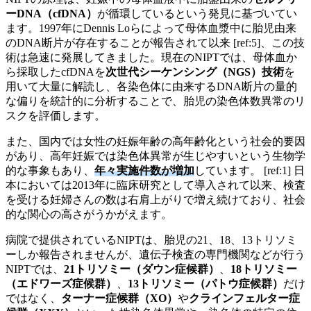
ーDNA（cfDNA）
が循環しているという発見に基づいてい
ます。1997年にDennis Loらによって母体血漿中に胎児由来
のDNA断片が存在することが報告されて以来 [ref:5]、この技
術は急速に発展してきました。現在のNIPTでは、母体血か
ら採取したcfDNAを
次世代シーケンシング（NGS）技術
を
用いて大量に解読し、各染色体に由来するDNA断片の量的
な偏りを統計的に分析することで、胎児の染色体数異常のリ
スクを評価します。
また、国内では女性の妊娠年齢の高年齢化という社会的要因
があり、高年妊娠では染色体異常が生じやすいという生物学
的な事象もあり、
年々実施件数が増加
しています。 [ref:1] 日
本においては2013年に臨床研究として導入されて以来、検査
を受ける妊婦さんの数は右肩上がりで増え続けており、社会
的な関心の高さがうかがえます。
病院で提供されているNIPTは、胎児の21、18、13トリソミ
ーしか報告されませんが、遺伝子検査の専門機関などが行う
NIPTでは、
21トリソミー（ダウン症候群）
、
18トリソミー
（エドワーズ症候群）
、
13トリソミー（パトウ症候群）
だけ
ではなく、
ターナー症候群（XO）
や
クラインフェルター症