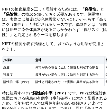
NIPTの検査精度を正しく理解するためには、
「偽陽性」
と
「偽陰性」
の概念を知っておく必要があります。偽陽性と
は、実際には胎児に染色体異常がないにもかかわらず「高リ
スク（陽性）」と判定されるケースです。偽陰性とは、実際
には胎児に染色体異常があるにもかかわらず「低リスク（陰
性）」と判定されるケースを指します。
NIPTの精度を表す指標として、以下のような用語が使用さ
れます。
指標名
意味
目
感度
異常がある場合に正しく陽性と判定する割合
9
特異度
異常がない場合に正しく陰性と判定する割合
9
陽性的中率（PPV）
陽性と判定された中で実際に異常がある割合
母
特に注意すべきは
陽性的中率（PPV）
です。PPVは検査対象
集団における疾患の有病率（事前確率）に大きく影響される
ため、若年妊婦さんでは母体年齢が高い妊婦さんと比べて
PPVが低くなる傾向があります。つまり、同じ「高リスク」