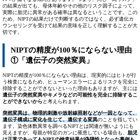
の結果が出ても、母体年齢やその他のリスク因子によって、
実際に胎児に異常がある確率は異なるということです。この
ため、NIPTの結果だけで判断するのではなく、必ず遺伝カ
ウンセリングを受けて結果の意味を正しく理解することが大
切です。
NIPTの精度が100％にならない理由
①「遺伝子の突然変異」
NIPTの精度が100％にならない理由は、現実的にはヒトが行
う検査になるため、ヒューマンエラーによるリスクを完全に
排除することができないといった理由もありますが、主には
遺伝子の突然変異やキメラなどの可能性を完全に排除するこ
とができないから
と考えられます。
突然変異は、物理的刺激や放射線照射などが一因となって、
遺伝子構成に変化を生じて、遺伝する変異
のことを指してい
ます。染色体数異常を調べるNIPTとは関連が無いようにも
見えますが、母親が特定のガンに罹患している場合も、
胎児
は正常であってもNIPTの検査結果が偽陽性となった事例も