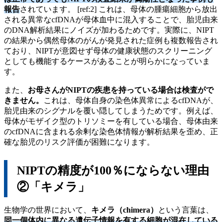
報告
されています。 [ref:2] これは、母体の腫瘍細胞から放出
される異常なcfDNAが母体血中に混入することで、胎児由来
のDNA解析結果にノイズが加わるためです。実際に、NIPT
の結果から偶然母体のがんが発見された症例も複数報告され
ており、NIPTが意図せず母体の健康状態のスクリーニング
としても機能するケースがあることが明らかになっていま
す。
また、
お母さんがNIPTの疾患を持っている場合は検査がで
きません。
これは、母体自身の染色体異常によるcfDNAが、
胎児由来のシグナルを覆い隠してしまうためです。例えば、
母体がモザイク型のトリソミーを有している場合、母体由来
のcfDNAに含まれる余剰な染色体情報が解析結果を歪め、正
確な胎児のリスク評価が困難になります。
NIPTの精度が100％にならない理由
②「キメラ」
生物学の世界において、
キメラ（chimera）
という言葉は、
同一個体内に異なる遺伝子情報を有する細胞が混在している