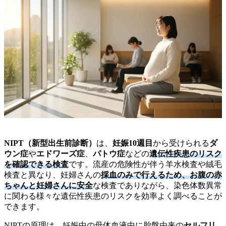
NIPT（新型出生前診断）
は、
妊娠10週目
から受けられる
ダ
ウン症
や
エドワーズ症
、
パトウ症
などの
遺伝性疾患のリスク
を確認できる検査
です。流産の危険性が伴う羊水検査や絨毛
検査と異なり、妊婦さんの
採血のみで行えるため、お腹の赤
ちゃんと妊婦さんに安全
な検査でありながら、染色体数異常
に関わる様々な遺伝性疾患のリスクを効率よく調べることが
できます。
NIPTの原理は、妊娠中の母体血液中に胎盤由来の
セルフリ