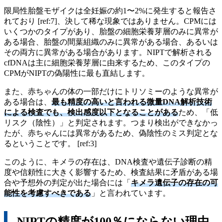
限局性胎盤モザイクは全妊娠の約1〜2%に発生すると報告さ
れており [ref:7]、決して稀な現象ではありません。CPMには
いくつかのタイプがあり、胎盤の細胞栄養芽層のみに異常が
ある場合、胎盤の間葉組織のみに異常がある場合、あるいは
その両方に異常がある場合があります。NIPTで解析される
cfDNAは主に細胞栄養芽層に由来するため、このタイプの
CPMがNIPTの偽陽性に最も直結します。
また、赤ちゃんの体の一部だけにトリソミーのような異常が
ある場合は、
最も精度の高いと言われる微量DNA解析技術
による検査でも、検出感度以下となることがある
ため、「低
リスク（陰性）」と判定されます。つまり検出ができなかっ
たが、赤ちゃんには異常があるため、偽陰性のミス判定とな
るということです。 [ref:3]
このように、キメラの存在は、DNA検査や遺伝子診断の精
度や信頼性に大きく影響するため、検査結果に矛盾がある場
合や予想外の判定が出た場合には「
キメラ遺伝子の存在の可
能性を考慮すべきである
」と言われています。
NIPTの精度が100％にならない理由