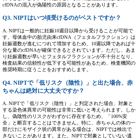
cfDNAの混入が偽陽性の原因となることがあります。
Q3. NIPTはいつ頃受けるのがベストですか？
A. NIPTは一般的に妊娠10週目以降から受けることが可能で
す。母体血中の胎児由来cfDNA（フェタルフラクション）は
妊娠週数が進むにつれて増加するため、10週以降であれば十
分な量のcfDNAが確保できるとされています。ただし、あま
り妊娠週数が早いとフェタルフラクションが不十分となり、
検査結果の信頼性が低下する可能性があるため、検査機関の
推奨時期に従うことをおすすめします。
Q4. NIPTで「低リスク（陰性）」と出た場合、赤
ちゃんは絶対に大丈夫ですか？
A. NIPTで「低リスク（陰性）」と判定された場合、対象と
する染色体異常の可能性は非常に低いと考えられます。しか
し、偽陰性のリスクがわずかに存在するため、「100%安
全」と断言することはできません。特に、赤ちゃんの体の一
部だけにモザイク状の異常がある場合は、NIPTでは検出で
きないことがあります。また、NIPTで対象としていない遺