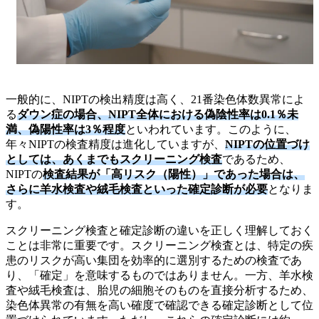
一般的に、NIPTの検出精度は高く、21番染色体数異常によ
る
ダウン症の場合、NIPT全体における偽陰性率は0.1％未
満、偽陽性率は3％程度
といわれています。このように、
年々NIPTの検査精度は進化していますが、
NIPTの位置づけ
としては、あくまでもスクリーニング検査
であるため、
NIPTの
検査結果が「高リスク（陽性）」であった場合は、
さらに羊水検査や絨毛検査といった確定診断が必要
となりま
す。
スクリーニング検査と確定診断の違いを正しく理解しておく
ことは非常に重要です。スクリーニング検査とは、特定の疾
患のリスクが高い集団を効率的に選別するための検査であ
り、「確定」を意味するものではありません。一方、羊水検
査や絨毛検査は、胎児の細胞そのものを直接分析するため、
染色体異常の有無を高い確度で確認できる確定診断として位