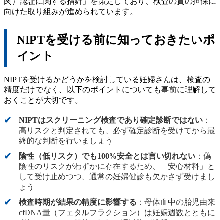
関）認証に関する指針」を策定しており、検査の質の担保に
向けた取り組みが進められています。
NIPTを受ける前に知っておきたいポ
イント
NIPTを受けるかどうかを検討している妊婦さんは、検査の
精度だけでなく、以下のポイントについても事前に理解して
おくことが大切です。
NIPTはスクリーニング検査であり確定診断ではない
：
高リスクと判定されても、必ず確定診断を受けてから最
終的な判断を行いましょう
陰性（低リスク）でも100%安全とは言い切れない
：偽
陰性のリスクがわずかに存在するため、「安心材料」と
して受け止めつつ、通常の妊婦健診も欠かさず受けまし
ょう
検査時期が結果の精度に影響する
：母体血中の胎児由来
cfDNA量（フェタルフラクション）は妊娠週数とともに