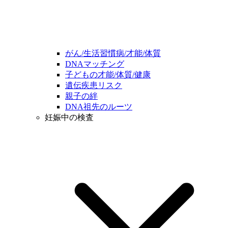
がん/生活習慣病/才能/体質
DNAマッチング
子どもの才能/体質/健康
遺伝疾患リスク
親子の絆
DNA祖先のルーツ
妊娠中の検査