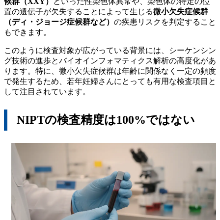
候群（XXY）
といった性染色体異常や、染色体の特定の位
置の遺伝子が欠失することによって生じる
微小欠失症候群
（ディ・ジョージ症候群など）
の疾患リスクを判定すること
もできます。
このように検査対象が広がっている背景には、シーケンシン
グ技術の進歩とバイオインフォマティクス解析の高度化があ
ります。特に、微小欠失症候群は年齢に関係なく一定の頻度
で発生するため、若年妊婦さんにとっても有用な検査項目と
して注目されています。
NIPTの検査精度は100%ではない