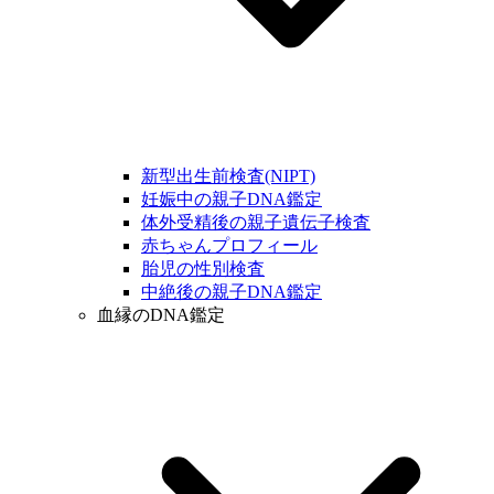
新型出生前検査(NIPT)
妊娠中の親子DNA鑑定
体外受精後の親子遺伝子検査
赤ちゃんプロフィール
胎児の性別検査
中絶後の親子DNA鑑定
血縁のDNA鑑定