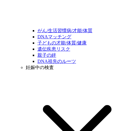
がん/生活習慣病/才能/体質
DNAマッチング
子どもの才能/体質/健康
遺伝疾患リスク
親子の絆
DNA祖先のルーツ
妊娠中の検査