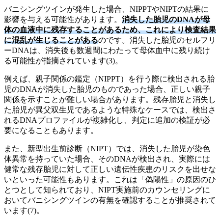
バニシングツインが発生した場合、NIPPTやNIPTの結果に
影響を与える可能性があります。
消失した胎児のDNAが母
体の血液中に残存することがあるため、これにより検査結果
に混乱が生じることがある
のです。消失した胎児のセルフリ
ーDNAは、消失後も数週間にわたって母体血中に残り続け
る可能性が指摘されています(3)。
例えば、親子関係の鑑定（NIPPT）を行う際に検出される胎
児のDNAが消失した胎児のものであった場合、正しい親子
関係を示すことが難しい場合があります。残存胎児と消失し
た胎児が異父双生児であるような特殊なケースでは、検出さ
れるDNAプロファイルが複雑化し、判定に追加の検証が必
要になることもあります。
また、新型出生前診断（NIPT）では、消失した胎児が染色
体異常を持っていた場合、そのDNAが検出され、実際には
健常な残存胎児に対して正しい遺伝性疾患のリスクを出せな
いといった可能性もあります。これは「偽陽性」の原因のひ
とつとして知られており、NIPT実施前のカウンセリングに
おいてバニシングツインの有無を確認することが推奨されて
います(7)。