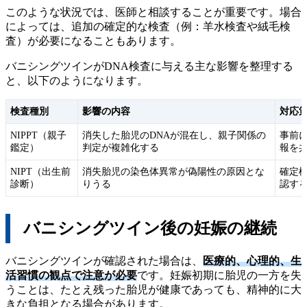
このような状況では、医師と相談することが重要です。場合
によっては、追加の確定的な検査（例：羊水検査や絨毛検
査）が必要になることもあります。
バニシングツインがDNA検査に与える主な影響を整理する
と、以下のようになります。
検査種別
影響の内容
対応
NIPPT（親子
消失した胎児のDNAが混在し、親子関係の
事前
鑑定）
判定が複雑化する
報を
NIPT（出生前
消失胎児の染色体異常が偽陽性の原因とな
確定
診断）
りうる
認す
バニシングツイン後の妊娠の継続
バニシングツインが確認された場合は、
医療的、心理的、生
活習慣の観点で注意が必要
です。妊娠初期に胎児の一方を失
うことは、たとえ残った胎児が健康であっても、精神的に大
きな負担となる場合があります。