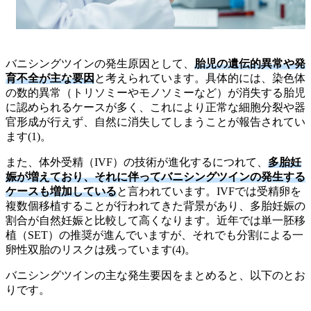
バニシングツインの発生原因として、
胎児の遺伝的異常や発
育不全が主な要因
と考えられています。具体的には、染色体
の数的異常（トリソミーやモノソミーなど）が消失する胎児
に認められるケースが多く、これにより正常な細胞分裂や器
官形成が行えず、自然に消失してしまうことが報告されてい
ます(1)。
また、体外受精（IVF）の技術が進化するにつれて、
多胎妊
娠が増えており、それに伴ってバニシングツインの発生する
ケースも増加している
と言われています。IVFでは受精卵を
複数個移植することが行われてきた背景があり、多胎妊娠の
割合が自然妊娠と比較して高くなります。近年では単一胚移
植（SET）の推奨が進んでいますが、それでも分割による一
卵性双胎のリスクは残っています(4)。
バニシングツインの主な発生要因をまとめると、以下のとお
りです。