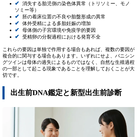
消失する胎児側の染色体異常（トリソミー、モノ
ソミー等）
胚の着床位置の不良や胎盤形成の異常
体外受精による多胎妊娠の増加
母体側の子宮環境や免疫学的要因
受精卵の分裂過程における発育不全
これらの要因は単独で作用する場合もあれば、複数の要因が
複合的に関与する場合もあります。いずれにせよ、バニシン
グツインは母体の過失によるものではなく、自然な生殖過程
の一部として起こる現象であることを理解しておくことが大
切です。
出生前DNA鑑定と新型出生前診断