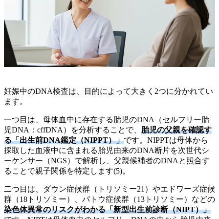
妊娠中のDNA検査は、目的によって大きく2つに分かれてい
ます。
一つ目は、母体血中に存在する胎児のDNA（セルフリー胎
児DNA：cffDNA）を分析することで、
胎児の父親を確認す
る「出生前DNA鑑定（NIPPT）」
です。NIPPTは母体から
採取した血液中に含まれる胎児由来のDNA断片を次世代シ
ーケンサー（NGS）で解析し、父親候補者のDNAと照合す
ることで親子関係を特定します(5)。
二つ目は、ダウン症候群（トリソミー21）やエドワーズ症候
群（18トリソミー）、パトウ症候群（13トリソミー）などの
染色体異常のリスクがわかる「新型出生前診断（NIPT）」