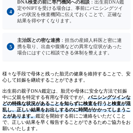
DNA検査の前に専門機関への相談
：出生前DNA鑑
定やNIPTを受ける場合は、事前にバニシングツイ
ンの状況を検査機関に伝えておくことで、正確な
結果を得やすくなります。
主治医との密な連携
：担当の産婦人科医と密に連
携を取り、出血や腹痛などの異常な症状があった
場合にはすぐに相談できる体制を整えます。
様々な手段で母体と残った胎児の健康を維持することで、安
心して妊娠を継続することができます。
出生前の親子DNA鑑定は、胎児や母体に安全な方法で妊娠
中に父親を特定する有用な手段ですが、
バニシングツインな
どの特殊な状況があることを知らずに検査を行うと検査が混
乱し、正しい結果をお出しするのに時間がかかってしまうこ
とがあります。
鑑定を開始する前にご連絡をいただくこと
で、正しい結果を早く報告することができるためご協力をお
願いいたします。