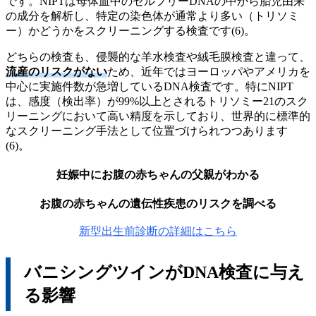
です。NIPTは母体血中のセルフリーDNAの中から胎児由来
の成分を解析し、特定の染色体が通常より多い（トリソミ
ー）かどうかをスクリーニングする検査です(6)。
どちらの検査も、侵襲的な羊水検査や絨毛膜検査と違って、
流産のリスクがない
ため、近年ではヨーロッパやアメリカを
中心に実施件数が急増しているDNA検査です。特にNIPT
は、感度（検出率）が99%以上とされるトリソミー21のスク
リーニングにおいて高い精度を示しており、世界的に標準的
なスクリーニング手法として位置づけられつつあります
(6)。
妊娠中にお腹の赤ちゃんの父親がわかる
お腹の赤ちゃんの遺伝性疾患のリスクを調べる
新型出生前診断の詳細はこちら
バニシングツインがDNA検査に与え
る影響