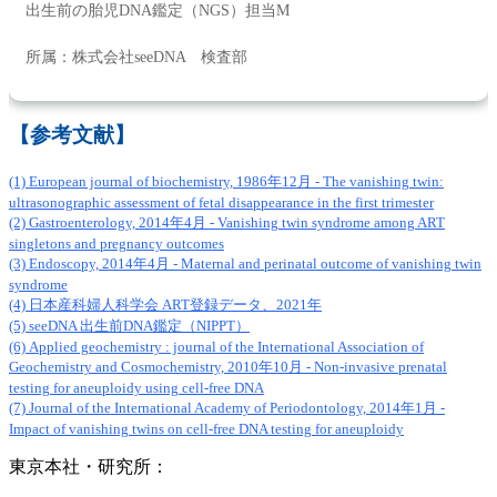
出生前の胎児DNA鑑定（NGS）担当M
所属：株式会社seeDNA 検査部
【参考文献】
(1) European journal of biochemistry, 1986年12月 - The vanishing twin:
ultrasonographic assessment of fetal disappearance in the first trimester
(2) Gastroenterology, 2014年4月 - Vanishing twin syndrome among ART
singletons and pregnancy outcomes
(3) Endoscopy, 2014年4月 - Maternal and perinatal outcome of vanishing twin
syndrome
(4) 日本産科婦人科学会 ART登録データ、2021年
(5) seeDNA 出生前DNA鑑定（NIPPT）
(6) Applied geochemistry : journal of the International Association of
Geochemistry and Cosmochemistry, 2010年10月 - Non-invasive prenatal
testing for aneuploidy using cell-free DNA
(7) Journal of the International Academy of Periodontology, 2014年1月 -
Impact of vanishing twins on cell-free DNA testing for aneuploidy
東京本社・研究所：