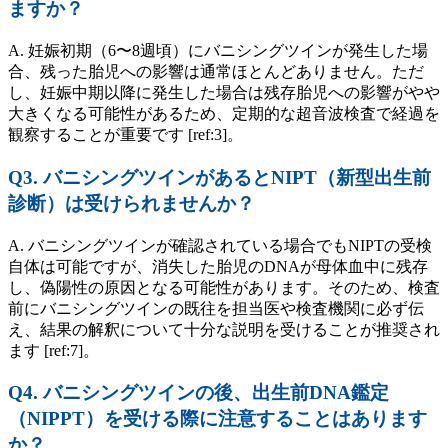
ますか？
A. 妊娠初期（6〜8週頃）にバニシングツインが発生した場
合、残った胎児への影響は通常ほとんどありません。ただ
し、妊娠中期以降に発生した場合は残存胎児への影響がやや
大きくなる可能性があるため、定期的な超音波検査で経過を
観察することが重要です [ref:3]。
Q3. バニシングツインがあるとNIPT（新型出生前
診断）は受けられませんか？
A. バニシングツインが確認されている場合でもNIPTの受検
自体は可能ですが、消失した胎児のDNAが母体血中に残存
し、偽陽性の原因となる可能性があります。そのため、検査
前にバニシングツインの既往を担当医や検査機関に必ず伝
え、結果の解釈について十分な説明を受けることが推奨され
ます [ref:7]。
Q4. バニシングツインの後、出生前DNA鑑定
（NIPPT）を受ける際に注意することはあります
か？