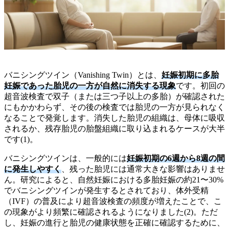
バニシングツイン（Vanishing Twin）とは、
妊娠初期に多胎
妊娠であった胎児の一方が自然に消失する現象
です。初回の
超音波検査で双子（または三つ子以上の多胎）が確認された
にもかかわらず、その後の検査では胎児の一方が見られなく
なることで発覚します。消失した胎児の組織は、母体に吸収
されるか、残存胎児の胎盤組織に取り込まれるケースが大半
です(1)。
バニシングツインは、一般的には
妊娠初期の6週から8週の間
に発生しやすく
、残った胎児には通常大きな影響はありませ
ん。研究によると、自然妊娠における多胎妊娠の約21〜30%
でバニシングツインが発生するとされており、体外受精
（IVF）の普及により超音波検査の頻度が増えたことで、こ
の現象がより頻繁に確認されるようになりました(2)。ただ
し、妊娠の進行と胎児の健康状態を正確に確認するために、