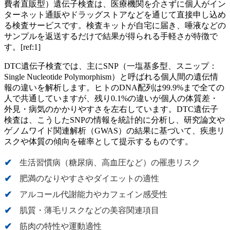
費者直販型）遺伝子検査は、医療機関を介さずに個人がイン
ターネット通販やドラッグストアなどを通じて直接申し込め
る検査サービスです。検査キットが自宅に届き、唾液などの
サンプルを返送するだけで結果が得られる手軽さが特徴で
す。[ref:1]
DTC遺伝子検査では、主にSNP（一塩基多型、スニップ：
Single Nucleotide Polymorphism）と呼ばれる個人間の遺伝情
報の違いを解析します。ヒトのDNA配列は99.9%まで全ての
人で共通していますが、残り0.1%の違いが個人の体質差・
外見・病気のかかりやすさを左右しています。DTC遺伝子
検査は、こうしたSNPの情報を統計的に分析し、研究論文や
ゲノムワイド関連解析（GWAS）の結果に基づいて、疾患リ
スクや体質の傾向を確率として提示するものです。
生活習慣病（糖尿病、高血圧など）の罹患リスク
肥満のなりやすさやダイエットの適性
アルコール代謝能力やカフェイン感受性
肌質・薄毛リスクなどの美容関連項目
筋肉の特性や運動適性