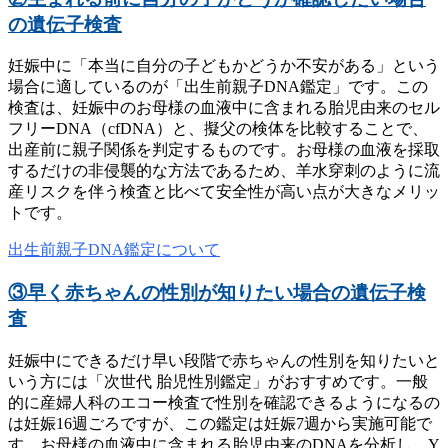
の遺伝子検査
妊娠中に「本当に自分の子どもかどうか不安がある」という
場合に適しているのが「出生前親子DNA鑑定」です。この
検査は、妊娠中のお母様の血液中に含まれる胎児由来のセル
フリーDNA（cfDNA）と、擬父の検体を比較することで、
出産前に親子関係を判定するものです。お母様の血液を採取
するだけの非侵襲的な方法であるため、羊水穿刺のように流
産リスクを伴う検査と比べて安全性が高い点が大きなメリッ
トです。
出生前親子DNA鑑定について
③早く赤ちゃんの性別が知りたい場合の遺伝子検
査
妊娠中にできるだけ早い段階で赤ちゃんの性別を知りたいと
いう方には「次世代 胎児性別鑑定」がおすすめです。一般
的に産婦人科のエコー検査で性別を確認できるようになるの
は妊娠16週ごろですが、この鑑定は妊娠7週から実施可能で
す。お母様の血液中に含まれる胎児由来のDNAを分析し、Y