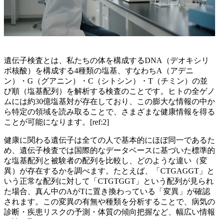
遺伝子検査とは、私たちの体を構成するDNA（デオキシリ
ボ核酸）を構成する4種類の塩基、すなわちA（アデニ
ン）・G（グアニン）・C（シトシン）・T（チミン）の並
び順（塩基配列）を解析する検査のことです。ヒトの全ゲノ
ムには約30億塩基対が存在しており、この膨大な情報の中か
ら特定の領域を読み取ることで、さまざまな健康情報を得る
ことが可能になります。[ref:2]
健康に関わる遺伝子は全ての人で基本的にほぼ同一であるた
め、遺伝子検査では国際的なデータベースに基づいた標準的
な塩基配列と被験者の配列を比較し、どのような違い（変
異）が存在するかを調べます。たとえば、「CTGAGGT」と
いう正常な配列に対して「CTGTGGT」という配列が見られ
た場合、真ん中のAがTに置き換わっている「変異」が確認
されます。この変異の有無や種類を分析することで、病気の
診断・疾患リスクの予測・体質の傾向把握など、幅広い情報