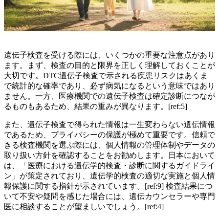
遺伝子検査を受ける際には、いくつかの重要な注意点があり
ます。まず、検査の目的と限界を正しく理解しておくことが
大切です。DTC遺伝子検査で示される疾患リスクはあくま
で統計的な確率であり、必ず病気になるという意味ではあり
ません。一方、医療機関での遺伝子検査は確定診断につなが
るものもあるため、結果の重みが異なります。[ref:5]
また、遺伝子検査で得られた情報は一生変わらない遺伝情報
であるため、プライバシーの保護が極めて重要です。信頼で
きる検査機関を選ぶ際には、個人情報の管理体制やデータの
取り扱い方針を確認することをお勧めします。日本において
は、「医療における遺伝学的検査・診断に関するガイドライ
ン」が策定されており、遺伝学的検査の適切な実施と個人情
報保護に関する指針が示されています。[ref:9] 検査結果につ
いて不安や疑問を感じた場合には、遺伝カウンセラーや専門
医に相談することが望ましいでしょう。[ref:4]