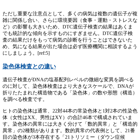
ただし重要な注意点として、多くの病気は複数の遺伝子が複
雑に関係し合い、さらに環境要因（食事・運動・ストレスな
ど）の影響も大きいため、DTC遺伝子検査の結果はあくま
でも統計的な傾向を示すものにすぎません。DTC遺伝子検
査の結果だけをもって病気の診断を行うことはできないた
め、気になる結果が出た場合は必ず医療機関に相談するよう
にしましょう。[ref:5]
染色体検査との違い
遺伝子検査がDNAの塩基配列レベルの微細な変異を調べる
のに対して、染色体検査はより大きなスケールで、DNAが
折りたたまれた構造物である「染色体」の数や形態（構造）
を調べる検査です。
ヒトの染色体は通常、22対44本の常染色体と1対2本の性染色
体（女性はXX、男性はXY）の合計46本で構成されていま
す。染色体の異常には大きく分けて「数的異常」と「構造的
異常」の2種類があります。数的異常の代表例として、21番
目の染色体が3本存在する「21トリソミー（ダウン症候