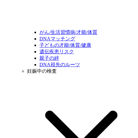
がん/生活習慣病/才能/体質
DNAマッチング
子どもの才能/体質/健康
遺伝疾患リスク
親子の絆
DNA祖先のルーツ
妊娠中の検査