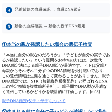
兄弟姉妹の血縁確認 → 血縁DNA鑑定
動物の血縁確認 → 動物の親子DNA鑑定
①本当の親か確認したい場合の遺伝子検査
「本当に自分の親なのだろうか」「子どもが自分の実子であ
るか確認したい」という疑問をお持ちの方には、次世代
DNA鑑定法による親子DNA鑑定が最適です。ヒトは父親と
母親からそれぞれ半分ずつのDNA情報を受け継いでおり、
この遺伝情報は生涯を通じて変わることがありません。親子
DNA鑑定では、STR（短鎖縦列反復配列）と呼ばれるDNA
上の特定領域を複数箇所分析し、親子間でDNA型が矛盾な
く遺伝しているかどうかを統計的に評価します。[ref:8]
親子DNA鑑定(父子・母子)について
②生まれる前に自分の子かどうか確認したい場合