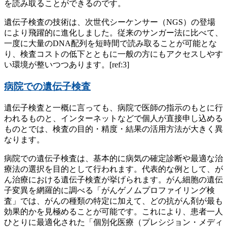
を読み取ることができるのです。
遺伝子検査の技術は、次世代シーケンサー（NGS）の登場
により飛躍的に進化しました。従来のサンガー法に比べて、
一度に大量のDNA配列を短時間で読み取ることが可能とな
り、検査コストの低下とともに一般の方にもアクセスしやす
い環境が整いつつあります。[ref:3]
病院での遺伝子検査
遺伝子検査と一概に言っても、病院で医師の指示のもとに行
われるものと、インターネットなどで個人が直接申し込める
ものとでは、検査の目的・精度・結果の活用方法が大きく異
なります。
病院での遺伝子検査は、基本的に病気の確定診断や最適な治
療法の選択を目的として行われます。代表的な例として、が
ん治療における遺伝子検査が挙げられます。がん細胞の遺伝
子変異を網羅的に調べる「がんゲノムプロファイリング検
査」では、がんの種類の特定に加えて、どの抗がん剤が最も
効果的かを見極めることが可能です。これにより、患者一人
ひとりに最適化された「個別化医療（プレシジョン・メディ