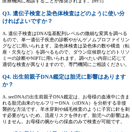
医療機関に相談することが推奨されます。[ref:1]
Q3. 遺伝子検査と染色体検査はどのように使い分
ければよいですか？
A. 遺伝子検査はDNA塩基配列レベルの微細な変異を調べる
もので、単一遺伝子疾患の診断やがんゲノムプロファイリン
グなどに用いられます。染色体検査は染色体の数や構造（転
座・欠失など）を調べるもので、ダウン症候群などのトリソ
ミーの診断やNIPTに用いられます。調べたい内容に応じて
適切な検査が異なりますので、専門機関にご相談ください。
Q4. 出生前親子DNA鑑定は胎児に影響はあります
か？
A. seeDNAの出生前親子DNA鑑定は、お母様の血液中に含ま
れる胎児由来のセルフリーDNA（cfDNA）を分析する非侵
襲的な方法です。羊水穿刺や絨毛検査のように子宮に針を刺
す必要がないため、流産リスクを伴わず、胎児への影響はあ
りません。お母様の腕からの採血のみで検査が可能です。