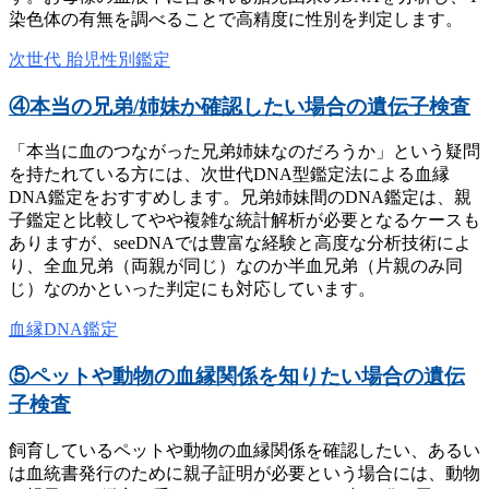
染色体の有無を調べることで高精度に性別を判定します。
次世代 胎児性別鑑定
④本当の兄弟/姉妹か確認したい場合の遺伝子検査
「本当に血のつながった兄弟姉妹なのだろうか」という疑問
を持たれている方には、次世代DNA型鑑定法による血縁
DNA鑑定をおすすめします。兄弟姉妹間のDNA鑑定は、親
子鑑定と比較してやや複雑な統計解析が必要となるケースも
ありますが、seeDNAでは豊富な経験と高度な分析技術によ
り、全血兄弟（両親が同じ）なのか半血兄弟（片親のみ同
じ）なのかといった判定にも対応しています。
血縁DNA鑑定
⑤ペットや動物の血縁関係を知りたい場合の遺伝
子検査
飼育しているペットや動物の血縁関係を確認したい、あるい
は血統書発行のために親子証明が必要という場合には、動物