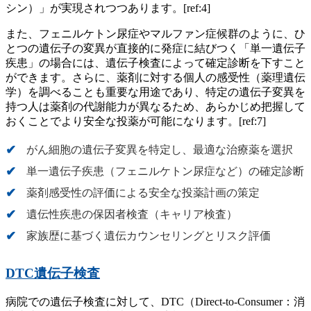
シン）」が実現されつつあります。[ref:4]
また、フェニルケトン尿症やマルファン症候群のように、ひ
とつの遺伝子の変異が直接的に発症に結びつく「単一遺伝子
疾患」の場合には、遺伝子検査によって確定診断を下すこと
ができます。さらに、薬剤に対する個人の感受性（薬理遺伝
学）を調べることも重要な用途であり、特定の遺伝子変異を
持つ人は薬剤の代謝能力が異なるため、あらかじめ把握して
おくことでより安全な投薬が可能になります。[ref:7]
がん細胞の遺伝子変異を特定し、最適な治療薬を選択
単一遺伝子疾患（フェニルケトン尿症など）の確定診断
薬剤感受性の評価による安全な投薬計画の策定
遺伝性疾患の保因者検査（キャリア検査）
家族歴に基づく遺伝カウンセリングとリスク評価
DTC遺伝子検査
病院での遺伝子検査に対して、DTC（Direct-to-Consumer：消