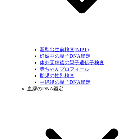
新型出生前検査(NIPT)
妊娠中の親子DNA鑑定
体外受精後の親子遺伝子検査
赤ちゃんプロフィール
胎児の性別検査
中絶後の親子DNA鑑定
血縁のDNA鑑定