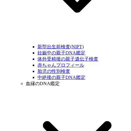
新型出生前検査(NIPT)
妊娠中の親子DNA鑑定
体外受精後の親子遺伝子検査
赤ちゃんプロフィール
胎児の性別検査
中絶後の親子DNA鑑定
血縁のDNA鑑定