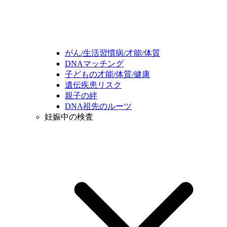
がん/生活習慣病/才能/体質
DNAマッチング
子どもの才能/体質/健康
遺伝疾患リスク
親子の絆
DNA祖先のルーツ
妊娠中の検査