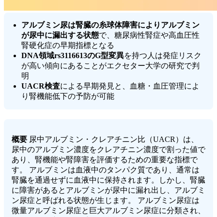
アルブミン尿は腎臓の糸球体障害によりアルブミン
が尿中に漏出する状態
で、糖尿病性腎症や高血圧性
腎硬化症の早期指標となる
DNA領域rs3116613のG型変異
を持つ人は発症リスク
が高い傾向にあることがエクセター大学の研究で判
明
UACR検査
による早期発見と、血糖・血圧管理によ
り腎機能低下の予防が可能
概要
尿中アルブミン・クレアチニン比（UACR）は、
尿中のアルブミン濃度をクレアチニン濃度で割った値で
あり、腎機能や腎障害を評価するための重要な指標で
す。 アルブミンは血液中のタンパク質であり、通常は
腎臓を通過せずに血液中に保持されます。しかし、腎臓
に障害があるとアルブミンが尿中に漏れ出し、アルブミ
ン尿症と呼ばれる状態が生じます。 アルブミン尿症は
微量アルブミン尿症と巨大アルブミン尿症に分類され、