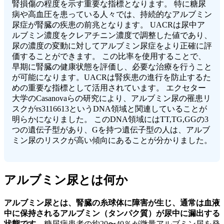
腎損傷の程度を示す重要な指標となります。 特に糖尿
病や高血圧を患っている人々では、持続的なアルブミン
尿症が腎臓の疾患の前兆となります。 UACRは尿中ア
ルブミン濃度をクレアチニン濃度で調整した値であり、
尿の濃度の変動に対してアルブミン尿症をより正確に評
価することができます。 この比率を使用することで、
早期に腎臓の健康状態を評価し、必要な治療を行うこと
が可能になります。UACRは腎疾患の進行を防止するた
めの重要な指標として活用されています。 エクセター
大学のCasanovaらの研究により、アルブミン尿の罹患リ
スクがrs3116613というDNA領域と関連していることが
明らかになりました。 このDNA領域にはTT,TG,GGの3
つの遺伝子型があり、Gを持つ遺伝子型の人は、アルブ
ミン尿のリスクが高い傾向にあることが分かりました。
アルブミン尿とは何か
アルブミン尿とは、腎臓の糸球体に障害が生じ、通常は血液
中に保持されるアルブミン（タンパク質）が尿中に漏出する
状態です。
糖尿病患者の約20〜40％が微量アルブミン尿を発