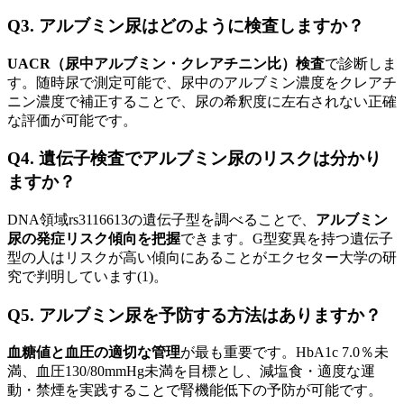
Q3. アルブミン尿はどのように検査しますか？
UACR（尿中アルブミン・クレアチニン比）検査
で診断しま
す。随時尿で測定可能で、尿中のアルブミン濃度をクレアチ
ニン濃度で補正することで、尿の希釈度に左右されない正確
な評価が可能です。
Q4. 遺伝子検査でアルブミン尿のリスクは分かり
ますか？
DNA領域rs3116613の遺伝子型を調べることで、
アルブミン
尿の発症リスク傾向を把握
できます。G型変異を持つ遺伝子
型の人はリスクが高い傾向にあることがエクセター大学の研
究で判明しています(1)。
Q5. アルブミン尿を予防する方法はありますか？
血糖値と血圧の適切な管理
が最も重要です。HbA1c 7.0％未
満、血圧130/80mmHg未満を目標とし、減塩食・適度な運
動・禁煙を実践することで腎機能低下の予防が可能です。