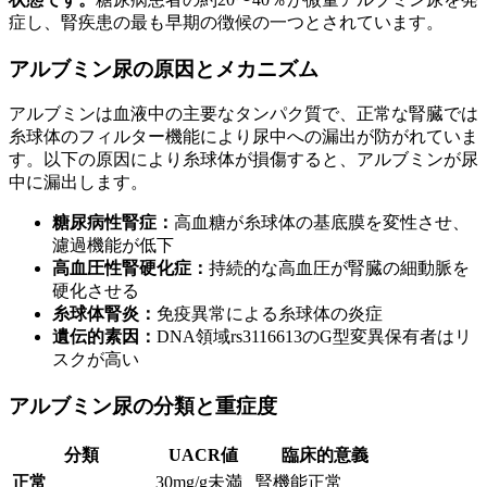
症し、腎疾患の最も早期の徴候の一つとされています。
アルブミン尿の原因とメカニズム
アルブミンは血液中の主要なタンパク質で、正常な腎臓では
糸球体のフィルター機能により尿中への漏出が防がれていま
す。以下の原因により糸球体が損傷すると、アルブミンが尿
中に漏出します。
糖尿病性腎症：
高血糖が糸球体の基底膜を変性させ、
濾過機能が低下
高血圧性腎硬化症：
持続的な高血圧が腎臓の細動脈を
硬化させる
糸球体腎炎：
免疫異常による糸球体の炎症
遺伝的素因：
DNA領域rs3116613のG型変異保有者はリ
スクが高い
アルブミン尿の分類と重症度
分類
UACR値
臨床的意義
正常
30mg/g未満
腎機能正常