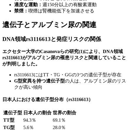
適度な運動：
週150分以上の有酸素運動
禁煙：
喫煙は腎機能低下を加速させる
遺伝子とアルブミン尿の関連
DNA領域rs3116613と発症リスクの関係
エクセター大学のCasanovaらの研究(1)により、DNA領域
rs3116613がアルブミン尿の罹患リスクと関連していること
が判明しました。
rs3116613にはTT・TG・GGの3つの遺伝子型が存在
G型変異を持つ遺伝子型
の人は、アルブミン尿のリス
クが高い傾向
日本人における遺伝子型分布（rs3116613）
遺伝子型
日本人の割合
世界の割合
TT型
94.3％
69.1％
TG型
5.6％
28.0％