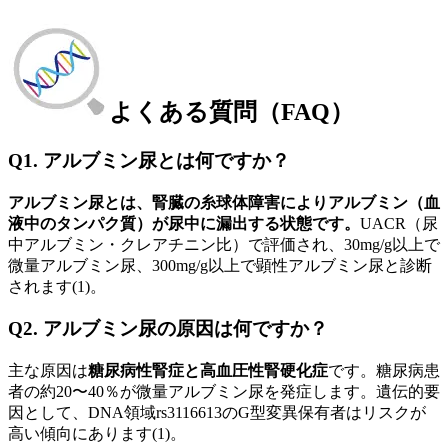
よくある質問（FAQ）
Q1. アルブミン尿とは何ですか？
アルブミン尿とは、腎臓の糸球体障害によりアルブミン（血
液中のタンパク質）が尿中に漏出する状態です。
UACR（尿
中アルブミン・クレアチニン比）で評価され、30mg/g以上で
微量アルブミン尿、300mg/g以上で顕性アルブミン尿と診断
されます(1)。
Q2. アルブミン尿の原因は何ですか？
主な原因は
糖尿病性腎症と高血圧性腎硬化症
です。糖尿病患
者の約20〜40％が微量アルブミン尿を発症します。遺伝的要
因として、DNA領域rs3116613のG型変異保有者はリスクが
高い傾向にあります(1)。