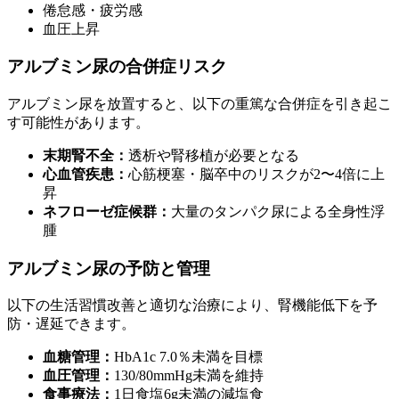
倦怠感・疲労感
血圧上昇
アルブミン尿の合併症リスク
アルブミン尿を放置すると、以下の重篤な合併症を引き起こ
す可能性があります。
末期腎不全：
透析や腎移植が必要となる
心血管疾患：
心筋梗塞・脳卒中のリスクが2〜4倍に上
昇
ネフローゼ症候群：
大量のタンパク尿による全身性浮
腫
アルブミン尿の予防と管理
以下の生活習慣改善と適切な治療により、腎機能低下を予
防・遅延できます。
血糖管理：
HbA1c 7.0％未満を目標
血圧管理：
130/80mmHg未満を維持
食事療法：
1日食塩6g未満の減塩食