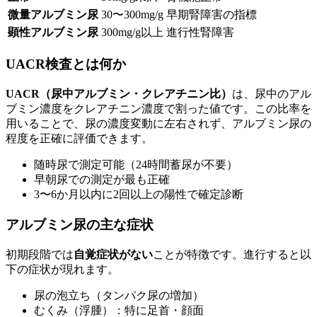
微量アルブミン尿
30〜300mg/g
早期腎障害の指標
顕性アルブミン尿
300mg/g以上
進行性腎障害
UACR検査とは何か
UACR（尿中アルブミン・クレアチニン比）
は、尿中のアル
ブミン濃度をクレアチニン濃度で割った値です。この比率を
用いることで、尿の濃度変動に左右されず、アルブミン尿の
程度を正確に評価できます。
随時尿で測定可能（24時間蓄尿が不要）
早朝尿での測定が最も正確
3〜6か月以内に2回以上の陽性で確定診断
アルブミン尿の主な症状
初期段階では
自覚症状がない
ことが特徴です。進行すると以
下の症状が現れます。
尿の泡立ち（タンパク尿の増加）
むくみ（浮腫）：特に足首・顔面