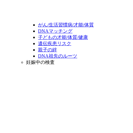
がん/生活習慣病/才能/体質
DNAマッチング
子どもの才能/体質/健康
遺伝疾患リスク
親子の絆
DNA祖先のルーツ
妊娠中の検査