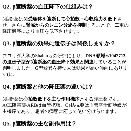
Q2. β遮断薬の血圧降下の仕組みは？
β遮断薬は
β1受容体を遮断して心拍数・心収縮力を低下
さ
せ、さらに
腎臓からのレニン分泌を抑制
することで、二重の
降圧機序により血圧を低下させます。
Q3. β遮断薬の効果に遺伝子は関係しますか？
フロリダ大学のShahinらの研究により、
DNA領域rs1042713
の遺伝子型がβ遮断薬の血圧降下効果と関連
していることが
判明しました。G型変異を持つ人は効果が高い傾向にありま
す(1)。
Q4. β遮断薬と他の降圧薬の違いは？
β遮断薬は
心拍数低下を主な作用機序
とする降圧薬です。
ACE阻害薬/ARBは血管拡張、Ca拮抗薬は血管平滑筋弛緩が
主機序であり、患者の病態に応じて使い分けられます。
Q5. β遮断薬の主な副作用は？