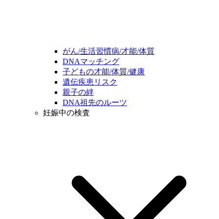
がん/生活習慣病/才能/体質
DNAマッチング
子どもの才能/体質/健康
遺伝疾患リスク
親子の絆
DNA祖先のルーツ
妊娠中の検査