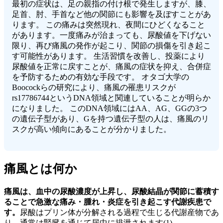
最初の症状は、足の親指の付け根で発生しますが、膝、
足首、肘、手首など他の関節にも影響を及ぼすことがあ
ります。 この痛みは突然現れ、夜間にひどくなること
があります。一度痛みが治まっても、尿酸値を下げない
限り、再び痛風の発作が起こり、関節の損傷を引き起こ
す可能性があります。 生活習慣を改善し、投薬により
尿酸値を正常に戻すことが、痛風の症状を抑え、合併症
を予防するための有効な手段です。 オタゴ大学の
Boocockらの研究により、痛風の罹患リスクが
rs17786744というDNA領域と関連していることが明らか
になりました。 このDNA領域にはAA、AG、GGの3つ
の遺伝子型があり、Gを持つ遺伝子型の人は、痛風のリ
スクが高い傾向にあることが分かりました。
痛風とは何か
痛風は、血中の尿酸濃度が上昇し、尿酸結晶が関節に蓄積す
ることで急激な痛み・腫れ・炎症を引き起こす代謝疾患で
す。
尿酸はプリン体が分解される過程で生じる代謝産物であ
り、通常は腎臓を通じて尿中に排泄されます(1)。