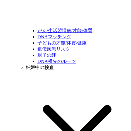
がん/生活習慣病/才能/体質
DNAマッチング
子どもの才能/体質/健康
遺伝疾患リスク
親子の絆
DNA祖先のルーツ
妊娠中の検査