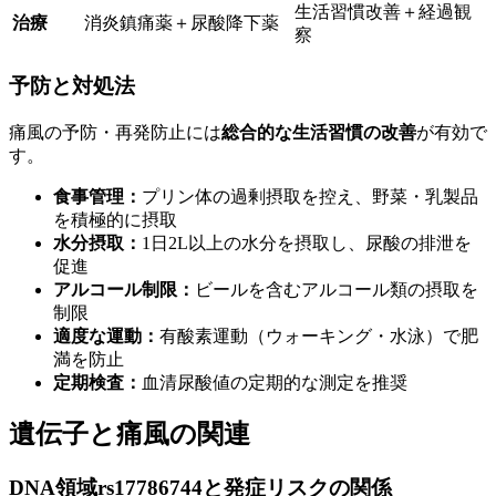
生活習慣改善＋経過観
治療
消炎鎮痛薬＋尿酸降下薬
察
予防と対処法
痛風の予防・再発防止には
総合的な生活習慣の改善
が有効で
す。
食事管理：
プリン体の過剰摂取を控え、野菜・乳製品
を積極的に摂取
水分摂取：
1日2L以上の水分を摂取し、尿酸の排泄を
促進
アルコール制限：
ビールを含むアルコール類の摂取を
制限
適度な運動：
有酸素運動（ウォーキング・水泳）で肥
満を防止
定期検査：
血清尿酸値の定期的な測定を推奨
遺伝子と痛風の関連
DNA領域rs17786744と発症リスクの関係