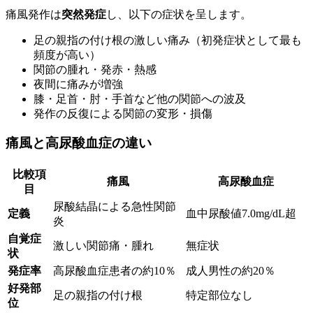
痛風発作は
突然発症
し、以下の症状を呈します。
足の親指の付け根の激しい痛み（初発症状として最も
頻度が高い）
関節の腫れ・発赤・熱感
夜間に痛みが増強
膝・足首・肘・手首など他の関節への波及
発作の反復による関節の変形・損傷
痛風と高尿酸血症の違い
比較項
痛風
高尿酸血症
目
尿酸結晶による急性関節
定義
血中尿酸値7.0mg/dL超
炎
自覚症
激しい関節痛・腫れ
無症状
状
発症率
高尿酸血症患者の約10％
成人男性の約20％
好発部
足の親指の付け根
特定部位なし
位