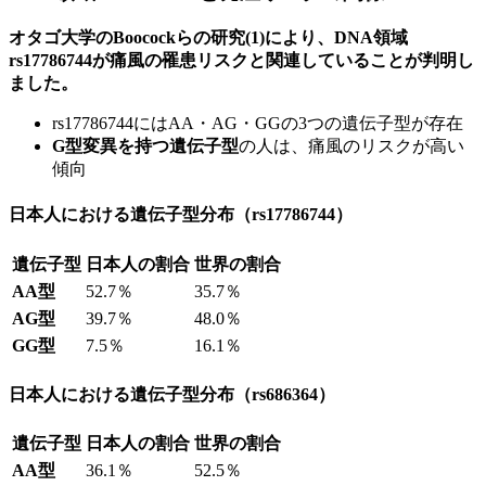
オタゴ大学のBoocockらの研究(1)により、DNA領域
rs17786744が痛風の罹患リスクと関連していることが判明し
ました。
rs17786744にはAA・AG・GGの3つの遺伝子型が存在
G型変異を持つ遺伝子型
の人は、痛風のリスクが高い
傾向
日本人における遺伝子型分布（rs17786744）
遺伝子型
日本人の割合
世界の割合
AA型
52.7％
35.7％
AG型
39.7％
48.0％
GG型
7.5％
16.1％
日本人における遺伝子型分布（rs686364）
遺伝子型
日本人の割合
世界の割合
AA型
36.1％
52.5％