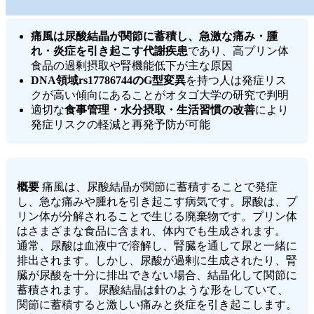
痛風は尿酸結晶が関節に蓄積し、急激な痛み・腫
れ・炎症を引き起こす代謝疾患
であり、高プリン体
食品の過剰摂取や腎機能低下が主な原因
DNA領域rs17786744のG型変異
を持つ人は発症リス
クが高い傾向にあることがオタゴ大学の研究で判明
適切な
食事管理・水分摂取・生活習慣の改善
により
発症リスクの軽減と再発予防が可能
概要
痛風は、尿酸結晶が関節に蓄積することで発症
し、急な痛みや腫れを引き起こす病気です。尿酸は、プ
リン体が分解されることで生じる廃棄物です。プリン体
はさまざまな食品に含まれ、体内でも生成されます。
通常、尿酸は血液中で溶解し、腎臓を通して尿と一緒に
排出されます。しかし、尿酸が過剰に生成されたり、腎
臓が尿酸を十分に排出できない場合、結晶化して関節に
蓄積されます。 尿酸結晶は針のような形をしていて、
関節に蓄積すると激しい痛みと炎症を引き起こします。