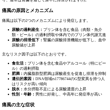
痛風の原因とメカニズム
痛風は以下の2つのメカニズムにより発症します。
尿酸の過剰産生：
プリン体を含む食品（肉類・魚介
類・ビール）の過剰摂取や体内でのプリン体代謝亢進
尿酸の排泄低下：
腎臓の尿酸排泄機能が低下し、血中
尿酸値が上昇
主なリスク因子は以下のとおりです。
食生活：
プリン体を含む食品やアルコール（特にビー
ル）の過剰摂取
肥満：
内臓脂肪型肥満は尿酸産生を促進し排泄を抑制
遺伝的素因：
DNA領域rs17786744のG型変異を持つ人
はリスクが高い傾向
脱水：
水分摂取不足による尿酸濃度の上昇
性別・年齢：
男性に好発し、中高年に発症率が高い
痛風の主な症状