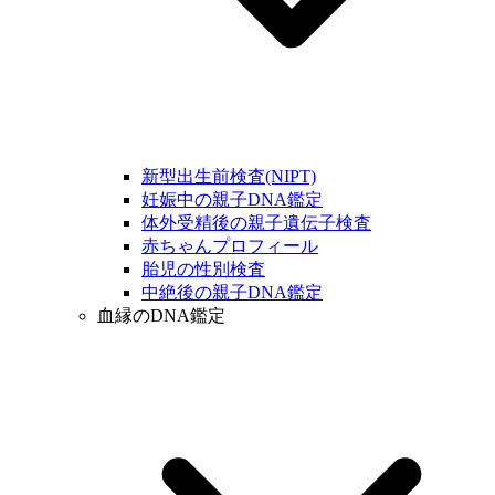
新型出生前検査(NIPT)
妊娠中の親子DNA鑑定
体外受精後の親子遺伝子検査
赤ちゃんプロフィール
胎児の性別検査
中絶後の親子DNA鑑定
血縁のDNA鑑定