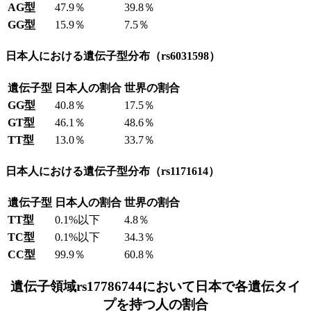
AG型
47.9％
39.8％
GG型
15.9％
7.5％
日本人における遺伝子型分布（rs6031598）
遺伝子型
日本人の割合
世界の割合
GG型
40.8％
17.5％
GT型
46.1％
48.6％
TT型
13.0％
33.7％
日本人における遺伝子型分布（rs1171614）
遺伝子型
日本人の割合
世界の割合
TT型
0.1%以下
4.8％
TC型
0.1%以下
34.3％
CC型
99.9％
60.8％
遺伝子領域rs17786744において日本で各遺伝タイ
プを持つ人の割合