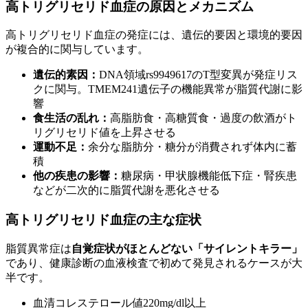
高トリグリセリド血症の原因とメカニズム
高トリグリセリド血症の発症には、遺伝的要因と環境的要因
が複合的に関与しています。
遺伝的素因：
DNA領域rs9949617のT型変異が発症リス
クに関与。TMEM241遺伝子の機能異常が脂質代謝に影
響
食生活の乱れ：
高脂肪食・高糖質食・過度の飲酒がト
リグリセリド値を上昇させる
運動不足：
余分な脂肪分・糖分が消費されず体内に蓄
積
他の疾患の影響：
糖尿病・甲状腺機能低下症・腎疾患
などが二次的に脂質代謝を悪化させる
高トリグリセリド血症の主な症状
脂質異常症は
自覚症状がほとんどない「サイレントキラー」
であり、健康診断の血液検査で初めて発見されるケースが大
半です。
血清コレステロール値220mg/dl以上