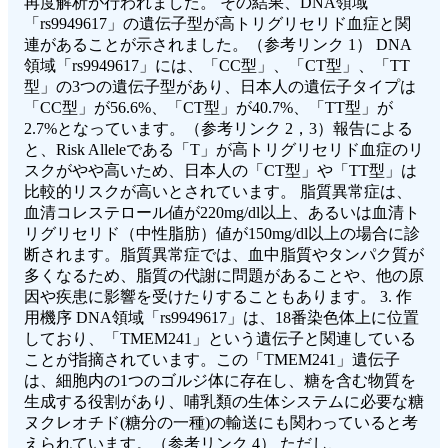
再度解析が行われました。 その結果、DNA領域
「rs9949617」の遺伝子型が高トリグリセリド血症と関
連があることが示されました。（参考リンク 1） DNA
領域「rs9949617」には、「CC型」、「CT型」、「TT
型」の3つの遺伝子型があり、日本人の遺伝子タイプは
「CC型」が56.6%、「CT型」が40.7%、「TT型」が
2.7%となっています。（参考リンク 2，3）報告による
と、Risk Alleleである「T」が高トリグリセリド血症のリ
スクがやや高いため、日本人の「CT型」や「TT型」は
比較的リスクが高いとされています。 脂質異常症は、
血清コレステロール値が220mg/dl以上、あるいは血清ト
リグリセリド（中性脂肪）値が150mg/dl以上の場合に診
断されます。脂質異常症では、血中脂質やタンパク質が
多くなるため、脂質の代謝に問題があることや、他の原
因や疾患に影響を受けたりすることもあります。 3. 作
用機序 DNA領域「rs9949617」は、18番染色体上に位置
しており、「TMEM241」という遺伝子と関連している
ことが指摘されています。この「TMEM241」遺伝子
は、細胞内の1つのゴルジ体に存在し、糖を含む物質を
生成する役割があり、哺乳類の生体システムに必要な糖
ヌクレオチド(糖分の一種)の輸送にも関わっていると考
えられています。（参考リンク 4） ただし、