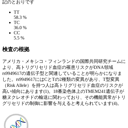
記のとおりです
TT
58.3 %
TC
36.0 %
CC
5.5 %
検査の根拠
アメリカ・メキシコ・フィンランドの国際共同研究チームに
より、高トリグリセリド血症の罹患リスクがDNA領域
rs9949617の遺伝子型と関連していることが明らかになりま
した。rs9949617にはCとTの2種類の変異があり、T型変異
（Risk Allele）を持つ人は高トリグリセリド血症のリスクが
高い傾向にあります(1)。18番染色体上のTMEM241遺伝子が
糖ヌクレオチドの輸送に関わっており、その機能異常がトリ
グリセリドの制御に影響を与えると考えられています(4)。