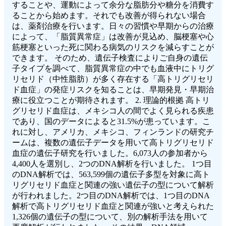
することや、運動によって余分な脂肪分や糖分を消費す
ることから始めます。それでも改善が得られない場合
は、薬剤治療を行います。日々の習慣や早期からの治療
によって、「脂質異常症」は改善が見込め、脳梗塞や心
筋梗塞といった死に関わる病気のリスクを減らすことが
できます。 そのため、遺伝子検査によりご自身の遺伝
子タイプを調べて、脂質異常症の中でも血液中にトリグ
リセリド（中性脂肪）が多く存在する「高トリグリセリ
ド血症」の発症リスクを知ることは、早期発見・早期治
療に役立つことが期待されます。 2. 理論的根拠 高トリ
グリセリド血症は、メキシコ人の間でよく見られる疾患
であり、国のデータによると31.5%が患っています。こ
れに対し、アメリカ、メキシコ、フィンランドの研究チ
ームは、複数の遺伝子データを用いて高トリグリセリド
血症の遺伝子研究を行いました。6,073人の参加者から
4,400人を選別し、2つのDNA解析を行いました。 1つ目
のDNA解析では、563,599個の遺伝子多型を対象に高ト
リグリセリド血症と関連の強い遺伝子の型について解析
が行われました。2つ目のDNA解析では、1つ目のDNA
解析で高トリグリセリド血症と関連が強いと考えられた
1,326個の遺伝子の型について、別の解析手法を用いて