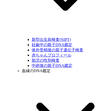
新型出生前検査(NIPT)
妊娠中の親子DNA鑑定
体外受精後の親子遺伝子検査
赤ちゃんプロフィール
胎児の性別検査
中絶後の親子DNA鑑定
血縁のDNA鑑定