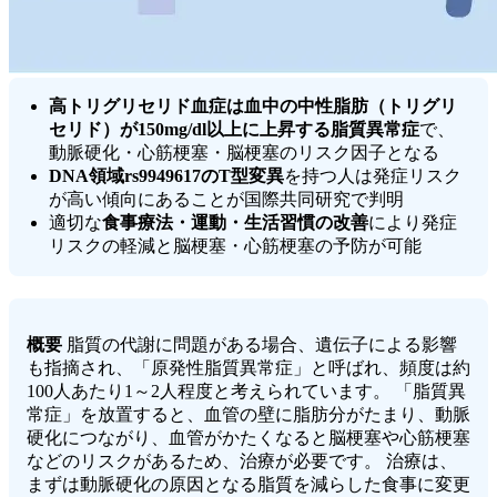
高トリグリセリド血症は血中の中性脂肪（トリグリ
セリド）が150mg/dl以上に上昇する脂質異常症
で、
動脈硬化・心筋梗塞・脳梗塞のリスク因子となる
DNA領域rs9949617のT型変異
を持つ人は発症リスク
が高い傾向にあることが国際共同研究で判明
適切な
食事療法・運動・生活習慣の改善
により発症
リスクの軽減と脳梗塞・心筋梗塞の予防が可能
概要
脂質の代謝に問題がある場合、遺伝子による影響
も指摘され、「原発性脂質異常症」と呼ばれ、頻度は約
100人あたり1～2人程度と考えられています。 「脂質異
常症」を放置すると、血管の壁に脂肪分がたまり、動脈
硬化につながり、血管がかたくなると脳梗塞や心筋梗塞
などのリスクがあるため、治療が必要です。 治療は、
まずは動脈硬化の原因となる脂質を減らした食事に変更