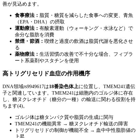
善が見込めます。
食事療法：
脂質・糖質を減らした食事への変更、青魚
（EPA・DHA）の摂取
運動療法：
有酸素運動（ウォーキング・水泳など）で
余分な脂肪を消費
禁煙・節酒：
喫煙と過度の飲酒は脂質代謝を悪化させ
る
薬物療法：
生活習慣の改善で不十分な場合、フィブラ
ート系薬剤やスタチンを使用
高トリグリセリド血症の作用機序
DNA領域rs9949617は
18番染色体上
に位置し、TMEM241遺伝
子と関連しています。TMEM241は細胞内のゴルジ体に存在
し、糖ヌクレオチド（糖分の一種）の輸送に関わる役割を持
ちます(4)。
ゴルジ体は糖タンパク質や脂質の生成に関与
TMEM241の機能異常 → 糖ヌクレオチド輸送の障害
トリグリセリドの制御が機能不全 → 血中中性脂肪値の
上昇