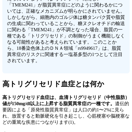
「TMEM241」が脂質異常症にどのように関わるかにつ
いては、正確なメカニズムが明らかにされていません。
しかしながら、細胞内のゴルジ体は糖タンパク質や脂質
の生成に関わっていることから、糖ヌクレオチドの輸送
に関わる「TMEM241」が不調となった場合、脂質の一
種である「トリグリセリド」の制御がうまく機能しなく
なる可能性があると考えられています。 このことか
ら、18番染色体上のＤＮＡ領域「rs9949617」は、脂質
異常症のリスクに関連する一塩基多型の1つとして注目
されています。
高トリグリセリド血症とは何か
高トリグリセリド血症は、血清トリグリセリド（中性脂肪）
値が150mg/dl以上に上昇する脂質異常症の一種です。
遺伝的
要因による「原発性脂質異常症」は人口の約1〜2%に見ら
れ、放置すると動脈硬化を引き起こし、心筋梗塞や脳梗塞な
どの重篤な疾患につながります(1)。