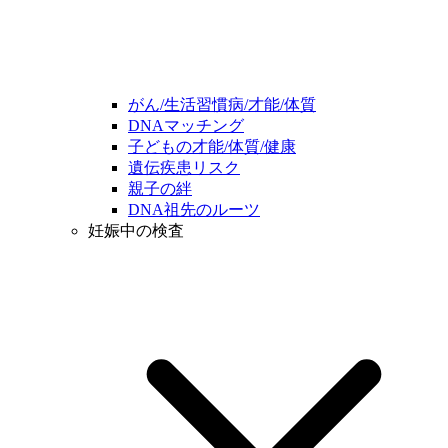
がん/生活習慣病/才能/体質
DNAマッチング
子どもの才能/体質/健康
遺伝疾患リスク
親子の絆
DNA祖先のルーツ
妊娠中の検査