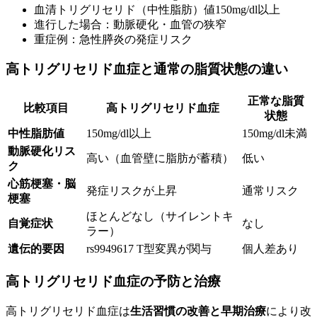
血清トリグリセリド（中性脂肪）値150mg/dl以上
進行した場合：動脈硬化・血管の狭窄
重症例：急性膵炎の発症リスク
高トリグリセリド血症と通常の脂質状態の違い
正常な脂質
比較項目
高トリグリセリド血症
状態
中性脂肪値
150mg/dl以上
150mg/dl未満
動脈硬化リス
高い（血管壁に脂肪が蓄積）
低い
ク
心筋梗塞・脳
発症リスクが上昇
通常リスク
梗塞
ほとんどなし（サイレントキ
自覚症状
なし
ラー）
遺伝的要因
rs9949617 T型変異が関与
個人差あり
高トリグリセリド血症の予防と治療
高トリグリセリド血症は
生活習慣の改善と早期治療
により改