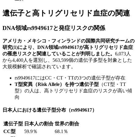
遺伝子と高トリグリセリド血症の関連
DNA領域rs9949617と発症リスクの関係
アメリカ・メキシコ・フィンランドの国際共同研究チームの
研究(1)により、DNA領域rs9949617が高トリグリセリド血症
の罹患リスクと関連していることが判明しました。
6,073人
から4,400人を選別し、563,599個の遺伝子多型を対象とした
大規模解析で確認されています。
rs9949617にはCC・CT・TTの3つの遺伝子型が存在
T型変異（Risk Allele）を持つ遺伝子型
（CT型・TT
型）の人は、高トリグリセリド血症のリスクが高い傾
向
日本人における遺伝子型分布（rs9949617）
遺伝子型
日本人の割合
世界の割合
CC型
59.9％
68.1％