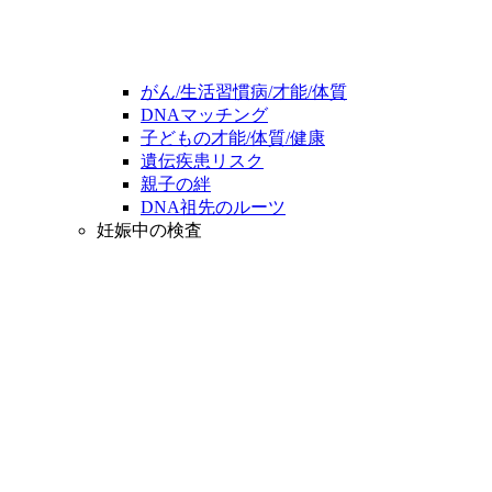
がん/生活習慣病/才能/体質
DNAマッチング
子どもの才能/体質/健康
遺伝疾患リスク
親子の絆
DNA祖先のルーツ
妊娠中の検査