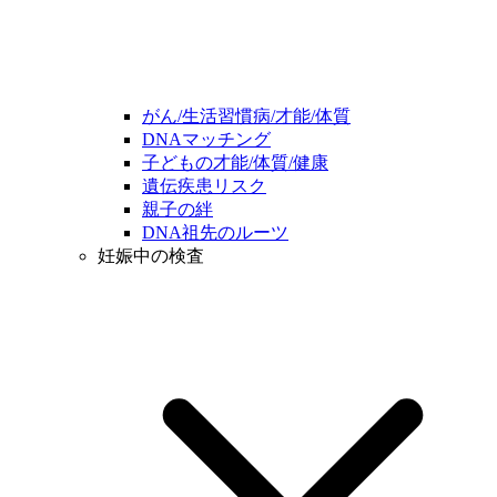
がん/生活習慣病/才能/体質
DNAマッチング
子どもの才能/体質/健康
遺伝疾患リスク
親子の絆
DNA祖先のルーツ
妊娠中の検査