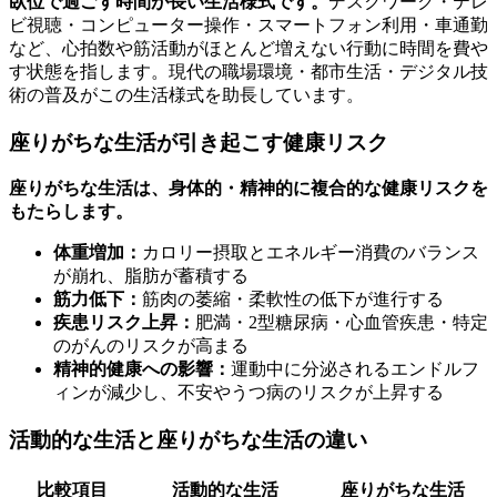
臥位で過ごす時間が長い生活様式です。
デスクワーク・テレ
ビ視聴・コンピューター操作・スマートフォン利用・車通勤
など、心拍数や筋活動がほとんど増えない行動に時間を費や
す状態を指します。現代の職場環境・都市生活・デジタル技
術の普及がこの生活様式を助長しています。
座りがちな生活が引き起こす健康リスク
座りがちな生活は、身体的・精神的に複合的な健康リスクを
もたらします。
体重増加：
カロリー摂取とエネルギー消費のバランス
が崩れ、脂肪が蓄積する
筋力低下：
筋肉の萎縮・柔軟性の低下が進行する
疾患リスク上昇：
肥満・2型糖尿病・心血管疾患・特定
のがんのリスクが高まる
精神的健康への影響：
運動中に分泌されるエンドルフ
ィンが減少し、不安やうつ病のリスクが上昇する
活動的な生活と座りがちな生活の違い
比較項目
活動的な生活
座りがちな生活