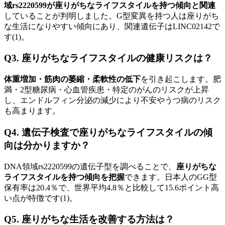
域rs2220599が座りがちなライフスタイルを持つ傾向と関連
していることが判明しました。G型変異を持つ人は座りがち
な生活になりやすい傾向にあり、関連遺伝子はLINC02142で
す(1)。
Q3. 座りがちなライフスタイルの健康リスクは？
体重増加・筋肉の萎縮・柔軟性の低下
を引き起こします。肥
満・2型糖尿病・心血管疾患・特定のがんのリスクが上昇
し、エンドルフィン分泌の減少により不安やうつ病のリスク
も高まります。
Q4. 遺伝子検査で座りがちなライフスタイルの傾
向は分かりますか？
DNA領域rs2220599の遺伝子型を調べることで、
座りがちな
ライフスタイルを持つ傾向を把握
できます。日本人のGG型
保有率は20.4％で、世界平均4.8％と比較して15.6ポイント高
い点が特徴です(1)。
Q5. 座りがちな生活を改善する方法は？