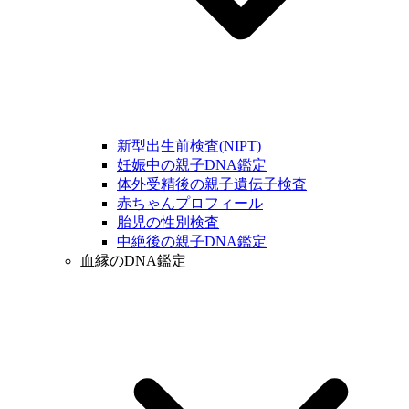
新型出生前検査(NIPT)
妊娠中の親子DNA鑑定
体外受精後の親子遺伝子検査
赤ちゃんプロフィール
胎児の性別検査
中絶後の親子DNA鑑定
血縁のDNA鑑定