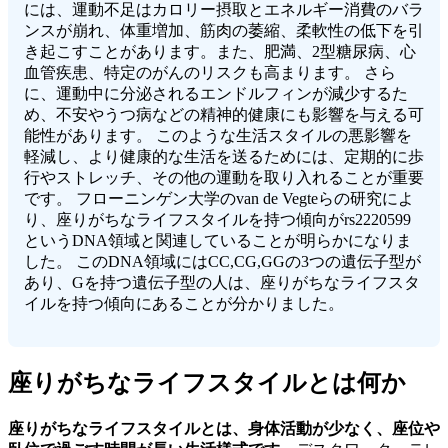
には、運動不足はカロリー摂取とエネルギー消費のバラ
ンスが崩れ、体重増加、筋肉の萎縮、柔軟性の低下を引
き起こすことがあります。また、肥満、2型糖尿病、心
血管疾患、特定のがんのリスクも高まります。 さら
に、運動中に分泌されるエンドルフィンが減少するた
め、不安やうつ病などの精神的健康にも影響を与える可
能性があります。 このような生活スタイルの悪影響を
軽減し、より健康的な生活を送るためには、定期的に歩
行やストレッチ、その他の運動を取り入れることが重要
です。 フローニンゲン大学のvan de Vegteらの研究によ
り、座りがちなライフスタイルを持つ傾向がrs2220599
というDNA領域と関連していることが明らかになりま
した。 このDNA領域にはCC,CG,GGの3つの遺伝子型が
あり、Gを持つ遺伝子型の人は、座りがちなライフスタ
イルを持つ傾向にあることが分かりました。
座りがちなライフスタイルとは何か
座りがちなライフスタイルとは、身体活動が少なく、座位や