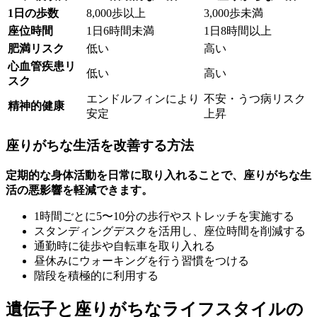
1日の歩数
8,000歩以上
3,000歩未満
座位時間
1日6時間未満
1日8時間以上
肥満リスク
低い
高い
心血管疾患リ
低い
高い
スク
エンドルフィンにより
不安・うつ病リスク
精神的健康
安定
上昇
座りがちな生活を改善する方法
定期的な身体活動を日常に取り入れることで、座りがちな生
活の悪影響を軽減できます。
1時間ごとに5〜10分の歩行やストレッチを実施する
スタンディングデスクを活用し、座位時間を削減する
通勤時に徒歩や自転車を取り入れる
昼休みにウォーキングを行う習慣をつける
階段を積極的に利用する
遺伝子と座りがちなライフスタイルの