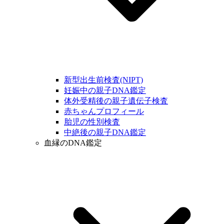
新型出生前検査(NIPT)
妊娠中の親子DNA鑑定
体外受精後の親子遺伝子検査
赤ちゃんプロフィール
胎児の性別検査
中絶後の親子DNA鑑定
血縁のDNA鑑定