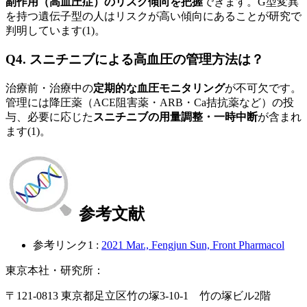
副作用（高血圧症）のリスク傾向を把握
できます。G型変異
を持つ遺伝子型の人はリスクが高い傾向にあることが研究で
判明しています(1)。
Q4. スニチニブによる高血圧の管理方法は？
治療前・治療中の
定期的な血圧モニタリング
が不可欠です。
管理には降圧薬（ACE阻害薬・ARB・Ca拮抗薬など）の投
与、必要に応じた
スニチニブの用量調整・一時中断
が含まれ
ます(1)。
参考文献
参考リンク1 :
2021 Mar., Fengjun Sun, Front Pharmacol
東京本社・研究所：
〒121-0813 東京都足立区竹の塚3-10-1 竹の塚ビル2階