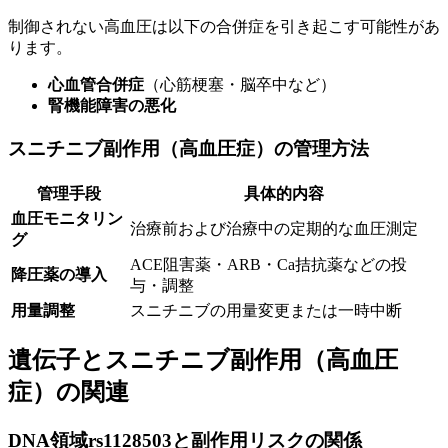
制御されない高血圧は以下の合併症を引き起こす可能性があ
ります。
心血管合併症
（心筋梗塞・脳卒中など）
腎機能障害の悪化
スニチニブ副作用（高血圧症）の管理方法
管理手段
具体的内容
血圧モニタリン
治療前および治療中の定期的な血圧測定
グ
ACE阻害薬・ARB・Ca拮抗薬などの投
降圧薬の導入
与・調整
用量調整
スニチニブの用量変更または一時中断
遺伝子とスニチニブ副作用（高血圧
症）の関連
DNA領域rs1128503と副作用リスクの関係