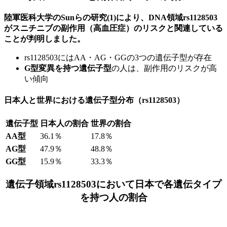
陸軍医科大学のSunらの研究(1)により、DNA領域rs1128503
がスニチニブの副作用（高血圧症）のリスクと関連している
ことが判明しました。
rs1128503にはAA・AG・GGの3つの遺伝子型が存在
G型変異を持つ遺伝子型
の人は、副作用のリスクが高
い傾向
日本人と世界における遺伝子型分布（rs1128503）
遺伝子型
日本人の割合
世界の割合
AA型
36.1％
17.8％
AG型
47.9％
48.8％
GG型
15.9％
33.3％
遺伝子領域rs1128503において日本で各遺伝タイプ
を持つ人の割合