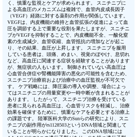
く、慎重な監視とケアが求められます。 スニチニブに
よる高血圧のメカニズムは複雑で、血管内皮成長因子
（VEGF）経路に対する薬剤の作用が関係しています。
VEGFは、内皮機能の維持と血管拡張の促進によって血
圧を調節する上で重要な役割を果たしますが、スニチニ
ブがVEGFを抑制することで、内皮機能不全、一酸化窒
素の生成減少、血管収縮、血管抵抗の増加などが起こ
り、その結果、血圧が上昇します。 スニチニブを服用
している患者は、頭痛、めまい、視覚のぼやけ、息切れ
など、高血圧に関連する症状を経験することがあります
が、無症状の人もいます。 制御されていない高血圧は
心血管合併症や腎機能障害の悪化の可能性を含むため、
スニチニブ治療前および治療中の血圧監視が不可欠で
す。 ケア戦略には、降圧薬の導入や調整、場合によっ
てはスニチニブの用量変更や一時中断が含まれることが
あります。 したがって、スニチニブ治療を受けている
患者に見られる高血圧は、心血管リスクを軽減し、治療
効果を確保するために、慎重なケアを必要とする治療上
の課題です。 陸軍医科大学のSunらの研究により、スニ
チニブの副作用がrs1128503というDNA領域と関連して
いることが明らかになりました。 このDNA領域には