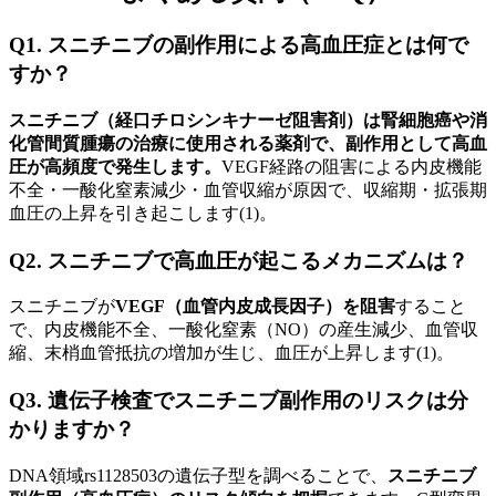
Q1. スニチニブの副作用による高血圧症とは何で
すか？
スニチニブ（経口チロシンキナーゼ阻害剤）は腎細胞癌や消
化管間質腫瘍の治療に使用される薬剤で、副作用として高血
圧が高頻度で発生します。
VEGF経路の阻害による内皮機能
不全・一酸化窒素減少・血管収縮が原因で、収縮期・拡張期
血圧の上昇を引き起こします(1)。
Q2. スニチニブで高血圧が起こるメカニズムは？
スニチニブが
VEGF（血管内皮成長因子）を阻害
すること
で、内皮機能不全、一酸化窒素（NO）の産生減少、血管収
縮、末梢血管抵抗の増加が生じ、血圧が上昇します(1)。
Q3. 遺伝子検査でスニチニブ副作用のリスクは分
かりますか？
DNA領域rs1128503の遺伝子型を調べることで、
スニチニブ