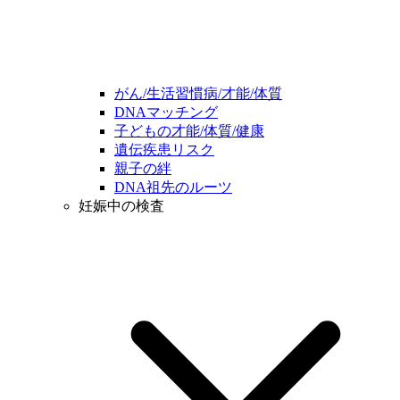
がん/生活習慣病/才能/体質
DNAマッチング
子どもの才能/体質/健康
遺伝疾患リスク
親子の絆
DNA祖先のルーツ
妊娠中の検査