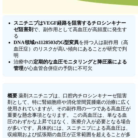
スニチニブはVEGF経路を阻害するチロシンキナー
ゼ阻害剤
で、副作用として高血圧が高頻度に発生す
る
DNA領域rs1128503のG型変異
を持つ人は副作用（高
血圧症）のリスクが高い傾向にあることが研究で判
明
治療中の
定期的な血圧モニタリングと降圧薬による
管理
が心血管合併症の予防に不可欠
概要
薬剤スニチニブは、口腔内チロシンキナーゼ阻害
剤として、特に腎細胞癌や消化管間質腫瘍の治療に広く
使用されていますが、その副作用の一つである高血圧が
重要な懸念事項となります。 この高血圧は、単なる血
圧のわずかな上昇ではなく、医療介入が必要となる場合
が多いです。具体的には、スニチニブによる高血圧は、
収縮期および拡張期の血圧が正常範囲を超えることが多