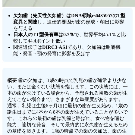
欠如歯（先天性欠如歯）はDNA領域rs6435957のT型
変異と関連
し、遺伝的要因が歯の形成・萌出に影響
を与える
日本人のTT型保有率は0.7％
で、世界平均45.1％と比
較して44.4ポイント低い
関連遺伝子は
DIRC3-AS1
であり、欠如歯は咀嚼機
能・発音・顎の発育に影響を及ぼす
概要
歯の欠如は、1歳の時点で乳児の歯が通常より少な
い、または全くない状態を指します。この状態には、一
本の歯が欠けている場合から、予想される複数の歯が生
えてこない場合まで、さまざまな重症度があります。
通常、乳児は生後6ヶ月頃に最初の歯が生え始め、1歳の
誕生日までに4本から8本の歯が生えていることが多いで
す。 これらの最初の歯は乳歯と呼ばれ、食べ物を噛む
能力、適切な発音、そして最終的に永久歯が生えるため
の基礎を築きます。 1歳の時点での歯の欠如は、歯の生