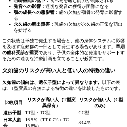
咀嚼機能の低下：
食べ物を噛む能力が制限される
発音への影響：
適切な発音の獲得が困難になる
顎の成長への悪影響：
歯の欠如が顎骨の発育に影響す
る
永久歯の萌出障害：
乳歯の欠如が永久歯の正常な萌出
を妨げる
この状態は単独で発生する場合と、他の身体システムに影響
を及ぼす症候群の一部として発生する場合があります。
早期
の歯科受診が重要
であり、子供の全体的な発達をサポートす
るための適切な治療計画を立てることが必要です。
欠如歯のリスクが高い人と低い人の特徴の違い
欠如歯の傾向は、遺伝子型によって異なります。
以下の表
は、T型変異の有無による特徴の違いを比較したものです。
リスクが高い人（T型変
リスクが低い人（C型
比較項目
異保有）
のみ）
遺伝子型
TT型・TC型
CC型
日本人割
16.5％（TT 0.7%＋TC
83.4％
合
15.8%）