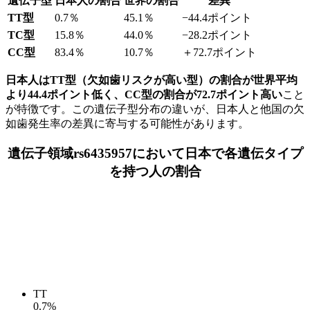
遺伝子型
日本人の割合
世界の割合
差異
TT型
0.7％
45.1％
−44.4ポイント
TC型
15.8％
44.0％
−28.2ポイント
CC型
83.4％
10.7％
＋72.7ポイント
日本人はTT型（欠如歯リスクが高い型）の割合が世界平均
より44.4ポイント低く、CC型の割合が72.7ポイント高い
こと
が特徴です。この遺伝子型分布の違いが、日本人と他国の欠
如歯発生率の差異に寄与する可能性があります。
遺伝子領域rs6435957において日本で各遺伝タイプ
を持つ人の割合
TT
0.7%