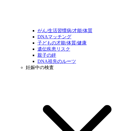
がん/生活習慣病/才能/体質
DNAマッチング
子どもの才能/体質/健康
遺伝疾患リスク
親子の絆
DNA祖先のルーツ
妊娠中の検査