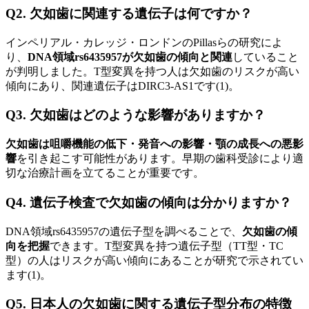
Q2. 欠如歯に関連する遺伝子は何ですか？
インペリアル・カレッジ・ロンドンのPillasらの研究によ
り、
DNA領域rs6435957が欠如歯の傾向と関連
していること
が判明しました。T型変異を持つ人は欠如歯のリスクが高い
傾向にあり、関連遺伝子はDIRC3-AS1です(1)。
Q3. 欠如歯はどのような影響がありますか？
欠如歯は咀嚼機能の低下・発音への影響・顎の成長への悪影
響
を引き起こす可能性があります。早期の歯科受診により適
切な治療計画を立てることが重要です。
Q4. 遺伝子検査で欠如歯の傾向は分かりますか？
DNA領域rs6435957の遺伝子型を調べることで、
欠如歯の傾
向を把握
できます。T型変異を持つ遺伝子型（TT型・TC
型）の人はリスクが高い傾向にあることが研究で示されてい
ます(1)。
Q5. 日本人の欠如歯に関する遺伝子型分布の特徴