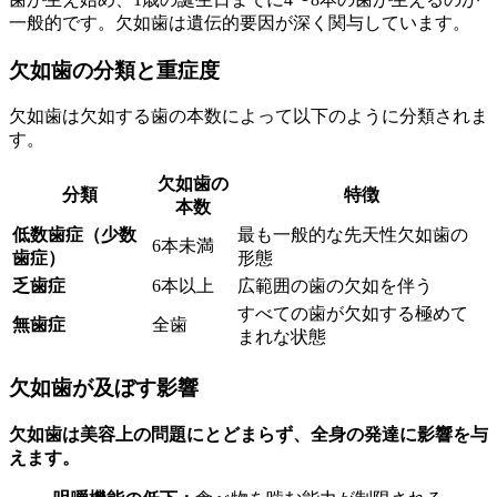
一般的です。欠如歯は遺伝的要因が深く関与しています。
欠如歯の分類と重症度
欠如歯は欠如する歯の本数によって以下のように分類されま
す。
欠如歯の
分類
特徴
本数
低数歯症（少数
最も一般的な先天性欠如歯の
6本未満
歯症）
形態
乏歯症
6本以上
広範囲の歯の欠如を伴う
すべての歯が欠如する極めて
無歯症
全歯
まれな状態
欠如歯が及ぼす影響
欠如歯は美容上の問題にとどまらず、全身の発達に影響を与
えます。