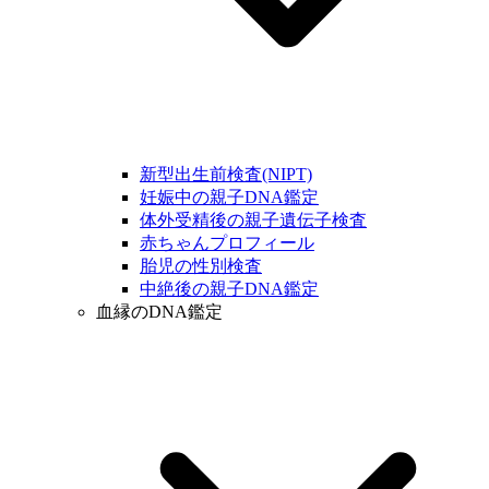
新型出生前検査(NIPT)
妊娠中の親子DNA鑑定
体外受精後の親子遺伝子検査
赤ちゃんプロフィール
胎児の性別検査
中絶後の親子DNA鑑定
血縁のDNA鑑定