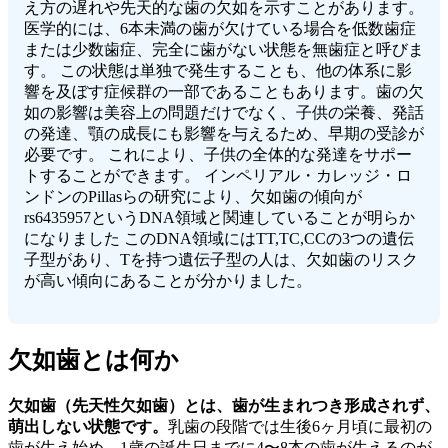
え方の遅れや先天的な歯の欠如を示すことがあります。
医学的には、6本未満の歯が欠けている場合を低数歯症
または少数歯症、完全に歯がない状態を無歯症と呼びま
す。 この状態は単独で発生することも、他の体系に影
響を及ぼす症候群の一部であることもあります。歯の欠
如の影響は美容上の問題だけでなく、子供の栄養、発話
の発達、顎の成長にも影響を与えるため、早期の受診が
必要です。 これにより、子供の全体的な発達をサポー
トすることができます。 インペリアル・カレッジ・ロ
ンドンのPillasらの研究により、欠如歯の傾向が
rs6435957というDNA領域と関連していることが明らか
になりました このDNA領域にはTT,TC,CCの3つの遺伝
子型があり、Tを持つ遺伝子型の人は、欠如歯のリスク
が高い傾向にあることが分かりました。
欠如歯とは何か
欠如歯（先天性欠如歯）とは、歯が生まれつき形成されず、
萌出しない状態です。
乳歯の段階では生後6ヶ月頃に最初の
歯が生え始め、1歳の誕生日までに4〜8本の歯が生えるのが