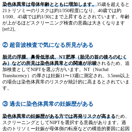
染色体異常は母体年齢とともに増加します。
35歳を超えると
21トリソミーのリスクは約1/350程度になり、40歳では約
1/100、45歳では約1/30にまで上昇するとされています。年齢
が上がるほどスクリーニング検査の意義は大きくなります
[ref:2]。
② 超音波検査で気になる所見がある
胎児の浮腫、鼻骨低形成、NT肥厚（胎児の首の後ろのむく
み）などの所見は染色体異常との関連が示唆
されるため、追
加検査としてNIPTを選ぶ方がいます。NT（Nuchal
Translucency）の厚さは妊娠11〜13週に測定され、3.5mm以上
の場合は染色体異常のリスクが統計的に高まるとされていま
す。
③ 過去に染色体異常の妊娠歴がある
染色体異常の妊娠歴がある方では再発リスクが高まる
ため、
スクリーニングとしてNIPTを選択する意義があります。過
去のトリソミー妊娠が母体側の転座などの構造的要因に起因