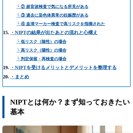
└ ② 超音波検査で気になる所見がある
└ ③ 過去に染色体異常の妊娠歴がある
└ ④ 血清マーカー検査で高リスクを指摘された
・NIPTの結果が出たあとの流れと心構え
└ 低リスク（陰性）の場合
└ 高リスク（陽性）の場合
└ 判定保留・再検査の場合
・NIPTを受けるメリットとデメリットを整理する
・まとめ
NIPTとは何か？まず知っておきたい
基本