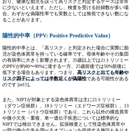
おり、健康な胎児を誤って高リスクと判定するケースは非常
に少ないといえます。ただし、検査を受ける妊婦数が多い場
合、わずかな偽陽性率でも実数としては無視できない数にな
ることがあります。
陽性的中率（PPV: Positive Predictive Value）
陽性的中率とは、「高リスク」と判定された場合に実際に胎
児が染色体異常を持っている確率です。母体年齢やその集団
の有病率に大きく影響されます。35歳以上では21トリソミー
のPPVが約80〜90%に達する一方、25歳前後では50%前後に
低下する場合もあります。つまり、
高リスクと出ても年齢や
リスク因子によっては半数近くが偽陽性
である可能性がある
のです [ref:5]。
また、NIPTが対象とする染色体異常は主に21トリソミー
（ダウン症候群）、18トリソミー（エドワーズ症候群）、13
トリソミー（パトウ症候群）であり、これら以外の構造異常
や微小欠失・重複、単一遺伝子疾患については標準的な
NIPTでは検出できません。拡張検査として性染色体異常や
一部の微小欠失を調べるオプションを提供する施設もありま