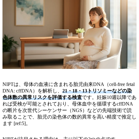
NIPTは、母体の血液に含まれる胎児由来DNA（cell-free fetal
DNA: cffDNA）を解析し、
21・18・13トリソミーなどの染
色体数の異常リスクを評価する検査
です。妊娠10週以降であ
れば受検が可能とされており、母体血中を循環するcffDNA
の断片を次世代シーケンサー（NGS）などの先端技術で読
み取ることで、胎児の染色体の数的異常を高い精度で推定し
ます [ref:5]。