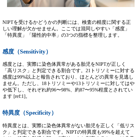
NIPTを受けるかどうかの判断には、検査の精度に関する正
しい理解が欠かせません。ここでは混同しやすい「感度」
「特異度」「陽性的中率」の3つの指標を整理します。
感度（Sensitivity）
感度とは、実際に染色体異常がある胎児をNIPTが正しく
「高リスク」と判定できる割合です。21トリソミーに対する
感度は99%以上と報告されており、ほとんどの異常を見逃し
ません。ただし、18トリソミーや13トリソミーに対してはや
や低下し、それぞれ約96〜98%、約87〜95%程度とされてい
ます [ref:1]。
特異度（Specificity）
特異度とは、実際に染色体異常がない胎児を正しく「低リス
ク」と判定できる割合です。NIPTの特異度も99%を超えて