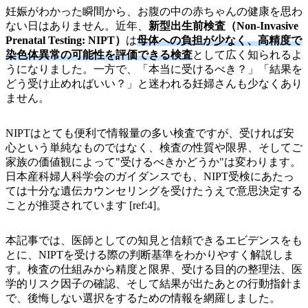
妊娠がわかった瞬間から、お腹の中の赤ちゃんの健康を思わ
ない日はありません。近年、
新型出生前検査（Non-Invasive
Prenatal Testing: NIPT）
は
母体への負担が少なく、高精度で
染色体異常の可能性を評価できる検査
として広く知られるよ
うになりました。一方で、「本当に受けるべき？」「結果を
どう受け止めればいい？」と迷われる妊婦さんも少なくあり
ません。
NIPTはとても便利で情報量の多い検査ですが、受ければ安
心という単純なものではなく、検査の性質や限界、そしてご
家族の価値観によって"受けるべきかどうか"は変わります。
日本産科婦人科学会のガイダンスでも、NIPT受検にあたっ
ては十分な遺伝カウンセリングを受けたうえで意思決定する
ことが推奨されています [ref:4]。
本記事では、医師としての知見と信頼できるエビデンスをも
とに、NIPTを受ける際の判断基準をわかりやすく解説しま
す。検査の仕組みから精度と限界、受ける目的の整理法、医
学的リスク因子の確認、そして結果が出たあとの行動指針ま
で、後悔しない選択をするための情報を網羅しました。