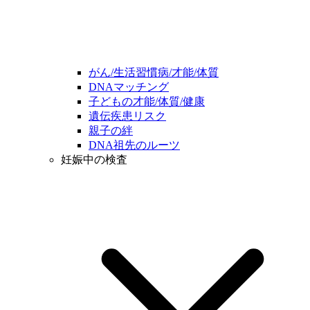
がん/生活習慣病/才能/体質
DNAマッチング
子どもの才能/体質/健康
遺伝疾患リスク
親子の絆
DNA祖先のルーツ
妊娠中の検査