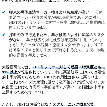
NIPTが注目される理由は、主に以下の2つの点です。
従来の母体血清マーカー検査よりも精度が高い
― 母体
血清マーカー検査の感度が約80%前後であるのに対し、
NIPTの21トリソミーに対する感度は99%以上と飛躍的に
向上しています [ref:1]。
採血のみで行えるため、羊水検査のように流産のリスク
がない
― 羊水検査や絨毛検査は確定診断に用いられま
すが、約0.1〜0.3%程度の流産リスクが伴います。NIPT
は通常の採血と同じ手技で実施されるため、胎児に物理
的な影響を与えません。
大規模研究では、
21トリソミーに対して感度・特異度ともに
99%以上
が報告されています。特に高齢妊娠においては陽性
的中率が高くなるため、NIPTの有用性はさらに高まりま
す。これはベイズの定理に基づく確率論的な性質であり、対
象集団における有病率（事前確率）が高いほど陽性的中率も
上昇するためです [ref:1]。
ただし、NIPTは診断ではなく
スクリーニング検査であ