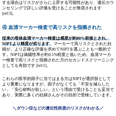
する場合はリスクがさらに上昇する可能性があり、遺伝カウ
ンセリングで詳しい評価を受けることが推奨されます
[ref:3]。
④ 血清マーカー検査で高リスクを指摘された
従来の母体血清マーカー検査は感度が約80%前後とされ、
NIPTより精度が劣ります
。マーカーで高リスクとされた妊
婦が、より正確な評価を求めてNIPTを選ぶことも一般的で
す。NIPTは偽陽性率が約0.1%程度と低いため、血清マーカ
ー検査で高リスクと指摘された方のセカンドスクリーニング
としても有効です [ref:1]。
これらの医学的因子に当てはまる方はNIPTが選択肢として
より重要になりますが、因子がなくても「不安を減らした
い」「安心材料が欲しい」という理由で受けることも妥当で
あり、実際に多くの妊婦さんがその目的で受検しています。
＼ダウン症などの遺伝性疾患のリスクがわかる／