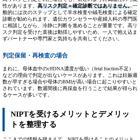
性があります。
高リスク判定＝確定診断ではありません。
一
般的には次のステップとして羊水検査や絨毛検査による確定
診断が勧められます。遺伝カウンセラーや産婦人科の専門医
に相談しながら、冷静に判断を進めることが重要です。高リ
スク判定を受けた直後は動揺しやすいため、一人で抱え込ま
ずパートナーや専門家と気持ちを共有してください。
判定保留・再検査の場合
まれに、母体血中のcffDNA濃度が低い（fetal fraction不足）
などの理由で判定が出ないケースがあります。これは妊娠週
数が早すぎる場合や母体のBMIが高い場合に起こりやすいと
されています。数週間後に再採血を行うことで結果が得られ
るケースが多いです。
NIPTを受けるメリットとデメリッ
トを整理する
ここまでの情報を踏まえて、NIPTを受けることのメリット