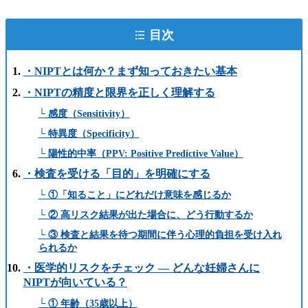
目次
・NIPTとは何か？まず知っておきたい基本
・NIPTの精度と限界を正しく理解する
└ 感度（Sensitivity）
└ 特異度（Specificity）
└ 陽性的中率（PPV: Positive Predictive Value）
・検査を受ける「目的」を明確にする
└ ①「知ること」にどれだけ意味を感じるか
└ ② 高リスク結果が出た場合に、どう行動するか
└ ③ 検査と結果を待つ期間に伴う心理的負担を受け入れ
られるか
・医学的リスクをチェック ― どんな妊婦さんに
NIPTが向いている？
└ ① 年齢（35歳以上）