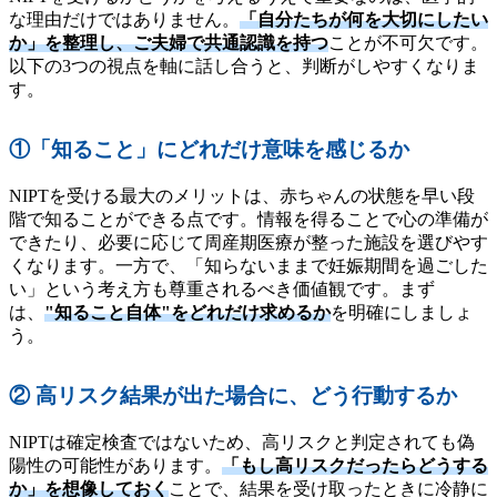
な理由だけではありません。
「自分たちが何を大切にしたい
か」を整理し、ご夫婦で共通認識を持つ
ことが不可欠です。
以下の3つの視点を軸に話し合うと、判断がしやすくなりま
す。
①「知ること」にどれだけ意味を感じるか
NIPTを受ける最大のメリットは、赤ちゃんの状態を早い段
階で知ることができる点です。情報を得ることで心の準備が
できたり、必要に応じて周産期医療が整った施設を選びやす
くなります。一方で、「知らないままで妊娠期間を過ごした
い」という考え方も尊重されるべき価値観です。まず
は、
"知ること自体"をどれだけ求めるか
を明確にしましょ
う。
② 高リスク結果が出た場合に、どう行動するか
NIPTは確定検査ではないため、高リスクと判定されても偽
陽性の可能性があります。
「もし高リスクだったらどうする
か」を想像しておく
ことで、結果を受け取ったときに冷静に