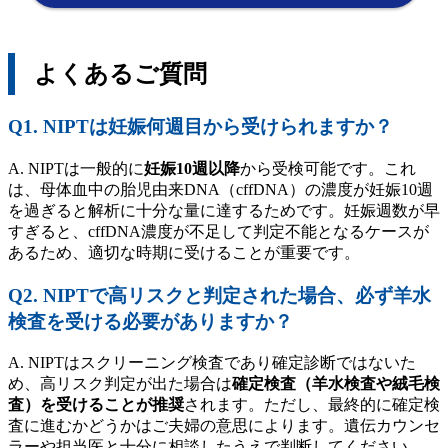
よくあるご質問
Q1. NIPTは妊娠何週目から受けられますか？
A. NIPTは一般的に
妊娠10週以降
から受検可能です。これ
は、母体血中の胎児由来DNA（cffDNA）の濃度が妊娠10週
を過ぎると解析に十分な量に達するためです。妊娠週数が早
すぎると、cffDNA濃度が不足して判定不能となるケースが
あるため、適切な時期に受けることが重要です。
Q2. NIPTで高リスクと判定された場合、必ず羊水
検査を受ける必要がありますか？
A. NIPTはスクリーニング検査であり確定診断ではないた
め、高リスク判定が出た場合は
確定検査（羊水検査や絨毛検
査）を受けることが推奨
されます。ただし、最終的に確定検
査に進むかどうかはご夫婦の意思によります。遺伝カウンセ
ラーや担当医と十分に相談したうえで判断してください。