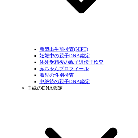
新型出生前検査(NIPT)
妊娠中の親子DNA鑑定
体外受精後の親子遺伝子検査
赤ちゃんプロフィール
胎児の性別検査
中絶後の親子DNA鑑定
血縁のDNA鑑定