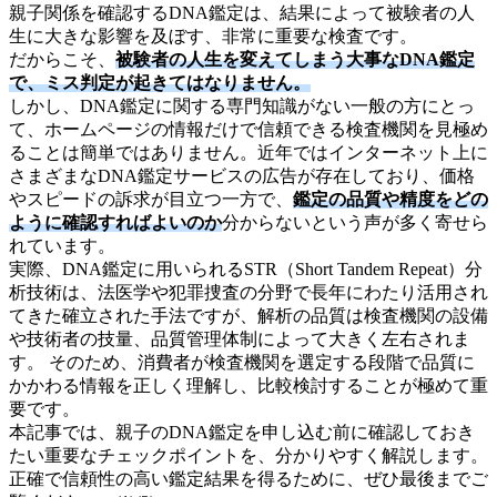
親子関係を確認するDNA鑑定は、結果によって被験者の人
生に大きな影響を及ぼす、非常に重要な検査です。
だからこそ、
被験者の人生を変えてしまう大事なDNA鑑定
で、ミス判定が起きてはなりません。
しかし、DNA鑑定に関する専門知識がない一般の方にとっ
て、ホームページの情報だけで信頼できる検査機関を見極め
ることは簡単ではありません。近年ではインターネット上に
さまざまなDNA鑑定サービスの広告が存在しており、価格
やスピードの訴求が目立つ一方で、
鑑定の品質や精度をどの
ように確認すればよいのか
分からないという声が多く寄せら
れています。
実際、DNA鑑定に用いられるSTR（Short Tandem Repeat）分
析技術は、法医学や犯罪捜査の分野で長年にわたり活用され
てきた確立された手法ですが、解析の品質は検査機関の設備
や技術者の技量、品質管理体制によって大きく左右されま
す。 そのため、消費者が検査機関を選定する段階で品質に
かかわる情報を正しく理解し、比較検討することが極めて重
要です。
本記事では、親子のDNA鑑定を申し込む前に確認しておき
たい重要なチェックポイントを、分かりやすく解説します。
正確で信頼性の高い鑑定結果を得るために、ぜひ最後までご