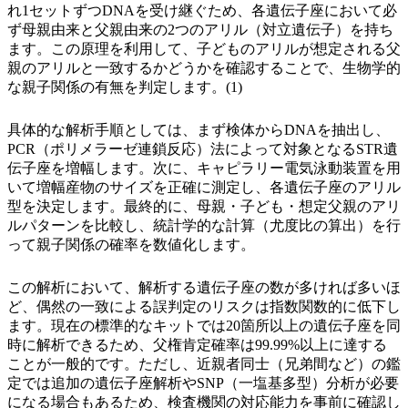
れ1セットずつDNAを受け継ぐため、各遺伝子座において必
ず母親由来と父親由来の2つのアリル（対立遺伝子）を持ち
ます。この原理を利用して、子どものアリルが想定される父
親のアリルと一致するかどうかを確認することで、生物学的
な親子関係の有無を判定します。(1)
具体的な解析手順としては、まず検体からDNAを抽出し、
PCR（ポリメラーゼ連鎖反応）法によって対象となるSTR遺
伝子座を増幅します。次に、キャピラリー電気泳動装置を用
いて増幅産物のサイズを正確に測定し、各遺伝子座のアリル
型を決定します。最終的に、母親・子ども・想定父親のアリ
ルパターンを比較し、統計学的な計算（尤度比の算出）を行
って親子関係の確率を数値化します。
この解析において、解析する遺伝子座の数が多ければ多いほ
ど、偶然の一致による誤判定のリスクは指数関数的に低下し
ます。現在の標準的なキットでは20箇所以上の遺伝子座を同
時に解析できるため、父権肯定確率は99.99%以上に達する
ことが一般的です。ただし、近親者同士（兄弟間など）の鑑
定では追加の遺伝子座解析やSNP（一塩基多型）分析が必要
になる場合もあるため、検査機関の対応能力を事前に確認し