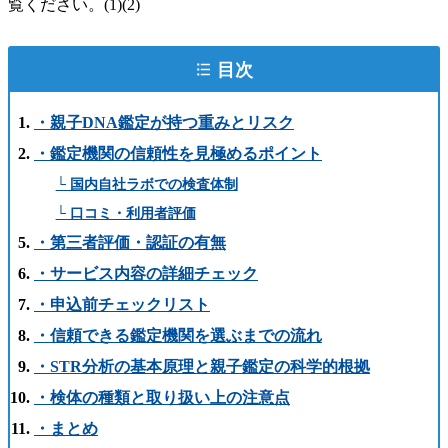
覧ください。(1)(2)
目次
・親子DNA鑑定が持つ重みとリスク
・鑑定機関の信頼性を見極めるポイント
└ 国内自社ラボでの検査体制
└ 口コミ・利用者評価
・第三者評価・認証の有無
・サービス内容の詳細チェック
・申込前チェックリスト
・信頼できる鑑定機関を選ぶまでの流れ
・STR分析の基本原理と親子鑑定の科学的根拠
・検体の種類と取り扱い上の注意点
・まとめ