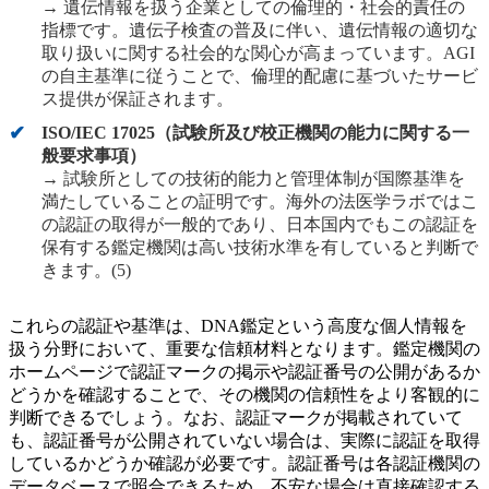
→ 遺伝情報を扱う企業としての倫理的・社会的責任の
指標です。遺伝子検査の普及に伴い、遺伝情報の適切な
取り扱いに関する社会的な関心が高まっています。AGI
の自主基準に従うことで、倫理的配慮に基づいたサービ
ス提供が保証されます。
ISO/IEC 17025（試験所及び校正機関の能力に関する一
般要求事項）
→ 試験所としての技術的能力と管理体制が国際基準を
満たしていることの証明です。海外の法医学ラボではこ
の認証の取得が一般的であり、日本国内でもこの認証を
保有する鑑定機関は高い技術水準を有していると判断で
きます。(5)
これらの認証や基準は、DNA鑑定という高度な個人情報を
扱う分野において、重要な信頼材料となります。鑑定機関の
ホームページで認証マークの掲示や認証番号の公開があるか
どうかを確認することで、その機関の信頼性をより客観的に
判断できるでしょう。なお、認証マークが掲載されていて
も、認証番号が公開されていない場合は、実際に認証を取得
しているかどうか確認が必要です。認証番号は各認証機関の
データベースで照合できるため、不安な場合は直接確認する