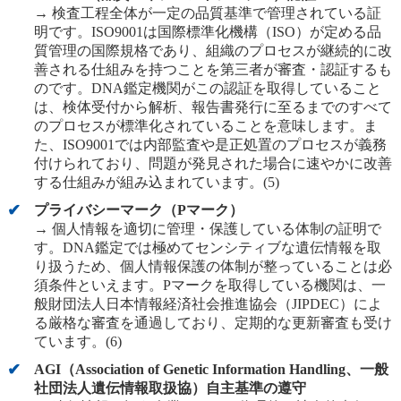
→ 検査工程全体が一定の品質基準で管理されている証
明です。ISO9001は国際標準化機構（ISO）が定める品
質管理の国際規格であり、組織のプロセスが継続的に改
善される仕組みを持つことを第三者が審査・認証するも
のです。DNA鑑定機関がこの認証を取得していること
は、検体受付から解析、報告書発行に至るまでのすべて
のプロセスが標準化されていることを意味します。ま
た、ISO9001では内部監査や是正処置のプロセスが義務
付けられており、問題が発見された場合に速やかに改善
する仕組みが組み込まれています。(5)
プライバシーマーク（Pマーク）
→ 個人情報を適切に管理・保護している体制の証明で
す。DNA鑑定では極めてセンシティブな遺伝情報を取
り扱うため、個人情報保護の体制が整っていることは必
須条件といえます。Pマークを取得している機関は、一
般財団法人日本情報経済社会推進協会（JIPDEC）によ
る厳格な審査を通過しており、定期的な更新審査も受け
ています。(6)
AGI（Association of Genetic Information Handling、一般
社団法人遺伝情報取扱協）自主基準の遵守