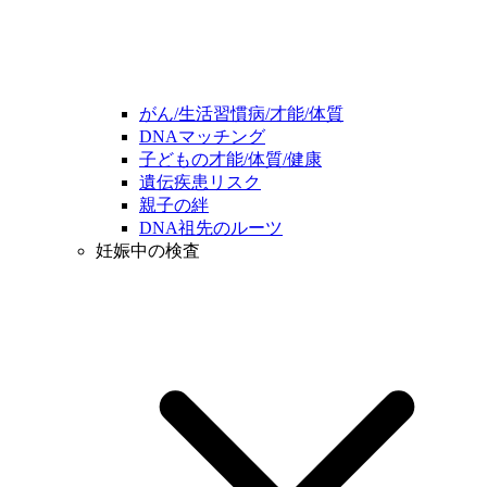
がん/生活習慣病/才能/体質
DNAマッチング
子どもの才能/体質/健康
遺伝疾患リスク
親子の絆
DNA祖先のルーツ
妊娠中の検査