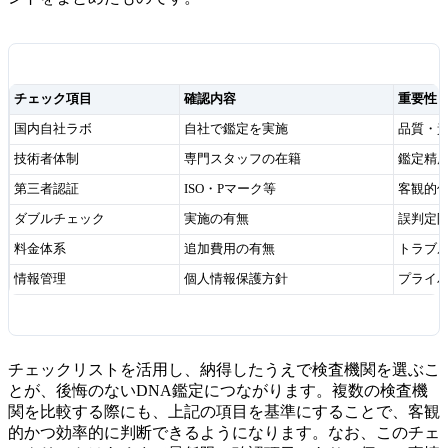
チェック項目
確認内容
重要性
国内自社ラボ
自社で鑑定を実施
品質・
技術者体制
専門スタッフの在籍
鑑定精
第三者認証
ISO・Pマーク等
客観的
ダブルチェック
実施の有無
誤判定
料金体系
追加費用の有無
トラブ
情報管理
個人情報保護方針
プライ
チェックリストを活用し、納得したうえで検査機関を選ぶこ
とが、後悔のないDNA鑑定につながります。複数の検査機
関を比較する際にも、上記の項目を基準にすることで、客観
的かつ効率的に判断できるようになります。なお、このチェ