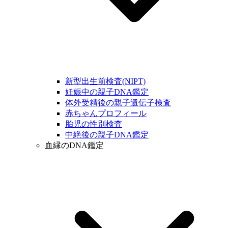
新型出生前検査(NIPT)
妊娠中の親子DNA鑑定
体外受精後の親子遺伝子検査
赤ちゃんプロフィール
胎児の性別検査
中絶後の親子DNA鑑定
血縁のDNA鑑定