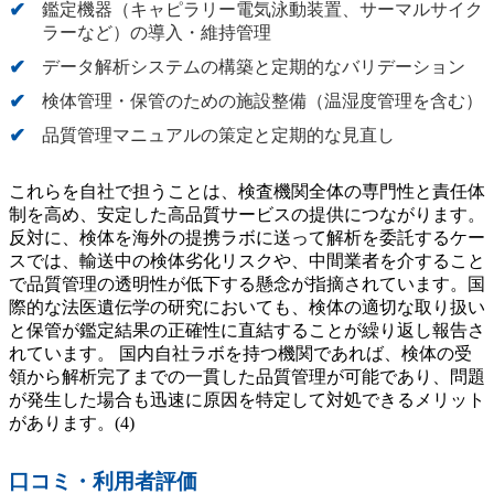
鑑定機器（キャピラリー電気泳動装置、サーマルサイク
ラーなど）の導入・維持管理
データ解析システムの構築と定期的なバリデーション
検体管理・保管のための施設整備（温湿度管理を含む）
品質管理マニュアルの策定と定期的な見直し
これらを自社で担うことは、検査機関全体の専門性と責任体
制を高め、安定した高品質サービスの提供につながります。
反対に、検体を海外の提携ラボに送って解析を委託するケー
スでは、輸送中の検体劣化リスクや、中間業者を介すること
で品質管理の透明性が低下する懸念が指摘されています。国
際的な法医遺伝学の研究においても、検体の適切な取り扱い
と保管が鑑定結果の正確性に直結することが繰り返し報告さ
れています。 国内自社ラボを持つ機関であれば、検体の受
領から解析完了までの一貫した品質管理が可能であり、問題
が発生した場合も迅速に原因を特定して対処できるメリット
があります。(4)
口コミ・利用者評価