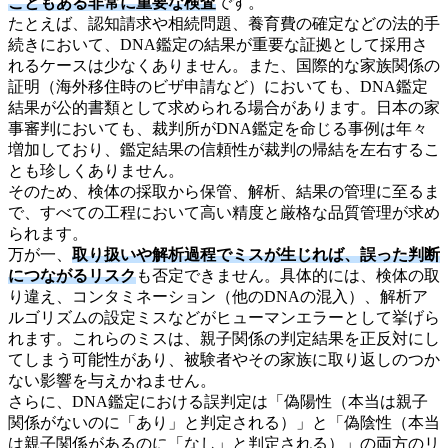
こともある非常に重要な検査
です。
たとえば、認知請求や相続問題、養育費の確定などの法的手
続きにおいて、DNA鑑定の結果が重要な証拠として採用さ
れるケースは少なくありません。また、国際的な家族関係の
証明（海外移住時のビザ申請など）においても、DNA鑑定
結果が公的書類として求められる場合があります。日本の家
事審判においても、裁判所がDNA鑑定を命じる事例は年々
増加しており、鑑定結果の信頼性が裁判の帰結を左右するこ
とも珍しくありません。
そのため、検体の採取から保管、解析、結果の管理に至るま
で、すべての工程において高い精度と厳格な品質管理が求め
られます。
万が一、
取り扱いや解析過程でミスが生じれば、誤った判断
につながるリスク
も否定できません。具体的には、検体の取
り違え、コンタミネーション（他のDNAの混入）、解析ア
ルゴリズムの設定ミスなどがヒューマンエラーとして挙げら
れます。これらのミスは、親子関係の判定結果を正反対にし
てしまう可能性があり、被験者やその家族に取り返しのつか
ない影響を与えかねません。
さらに、DNA鑑定における誤判定は「偽陽性（本当は親子
関係がないのに「あり」と判定される）」と「偽陰性（本当
は親子関係があるのに「なし」と判定される）」の両方のリ