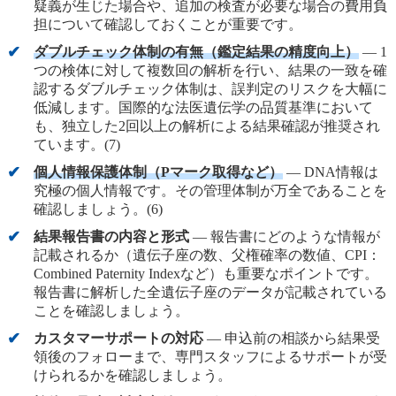
疑義が生じた場合や、追加の検査が必要な場合の費用負
担について確認しておくことが重要です。
ダブルチェック体制の有無（鑑定結果の精度向上）
— 1
つの検体に対して複数回の解析を行い、結果の一致を確
認するダブルチェック体制は、誤判定のリスクを大幅に
低減します。国際的な法医遺伝学の品質基準において
も、独立した2回以上の解析による結果確認が推奨され
ています。(7)
個人情報保護体制（Pマーク取得など）
— DNA情報は
究極の個人情報です。その管理体制が万全であることを
確認しましょう。(6)
結果報告書の内容と形式
— 報告書にどのような情報が
記載されるか（遺伝子座の数、父権確率の数値、CPI：
Combined Paternity Indexなど）も重要なポイントです。
報告書に解析した全遺伝子座のデータが記載されている
ことを確認しましょう。
カスタマーサポートの対応
— 申込前の相談から結果受
領後のフォローまで、専門スタッフによるサポートが受
けられるかを確認しましょう。