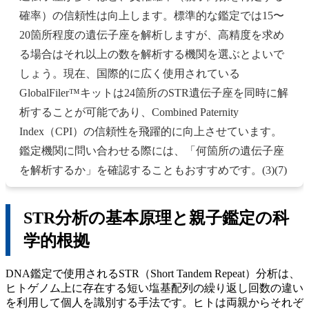
確率）の信頼性は向上します。標準的な鑑定では15〜
20箇所程度の遺伝子座を解析しますが、高精度を求め
る場合はそれ以上の数を解析する機関を選ぶとよいで
しょう。現在、国際的に広く使用されている
GlobalFiler™キットは24箇所のSTR遺伝子座を同時に解
析することが可能であり、Combined Paternity
Index（CPI）の信頼性を飛躍的に向上させています。
鑑定機関に問い合わせる際には、「何箇所の遺伝子座
を解析するか」を確認することもおすすめです。(3)(7)
STR分析の基本原理と親子鑑定の科
学的根拠
DNA鑑定で使用されるSTR（Short Tandem Repeat）分析は、
ヒトゲノム上に存在する短い塩基配列の繰り返し回数の違い
を利用して個人を識別する手法です。ヒトは両親からそれぞ