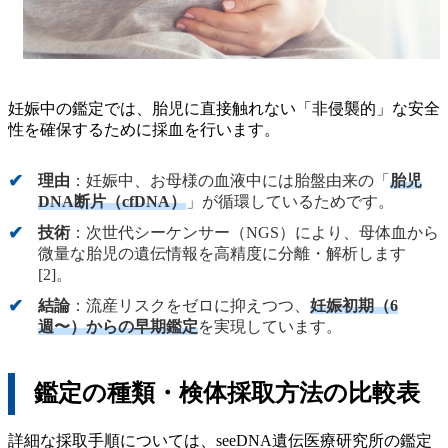
妊娠中の鑑定では、胎児に直接触れない「非侵襲的」な安全
性を確保するために採血を行います。
理由
：妊娠中、お母様の血液中には胎盤由来の「
胎児
DNA断片（cfDNA）
」が循環しているためです。
技術
：次世代シーケンサー（NGS）により、母体血から
微量な胎児の遺伝情報を高精度に分離・解析します
[2]。
結論
：流産リスクをゼロに抑えつつ、
妊娠初期（6
週〜）からの早期鑑定
を実現しています。
鑑定の種類・検体採取方法の比較表
詳細な採取手順については、seeDNA遺伝医療研究所の鑑定