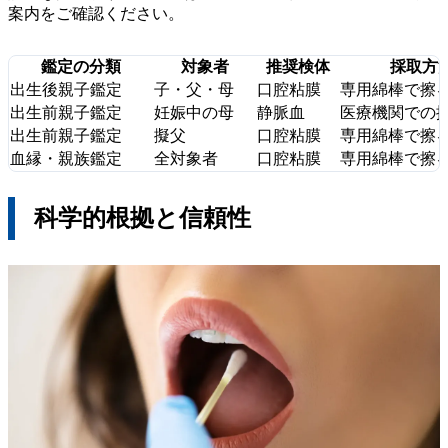
案内をご確認ください。
鑑定の分類
対象者
推奨検体
採取方
出生後親子鑑定
子・父・母
口腔粘膜
専用綿棒で擦
出生前親子鑑定
妊娠中の母
静脈血
医療機関での
出生前親子鑑定
擬父
口腔粘膜
専用綿棒で擦
血縁・親族鑑定
全対象者
口腔粘膜
専用綿棒で擦
科学的根拠と信頼性