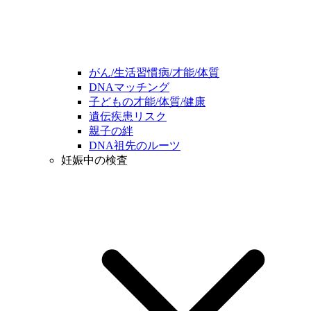
がん/生活習慣病/才能/体質
DNAマッチング
子どもの才能/体質/健康
遺伝疾患リスク
親子の絆
DNA祖先のルーツ
妊娠中の検査