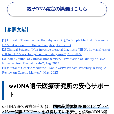
親子DNA鑑定の詳細はこちら
【参照文献】
[1] Journal of Biomolecular Techniques (JBT), “A Simple Method of Genomic
DNA Extraction from Human Samples”, Dec. 2013
[2] Clinical Science, “Non-invasive prenatal diagnosis (NIPD): how analysis of
cell-free DNA has changed prenatal diagnosis”, Nov. 2022
[3] Indian Journal of Clinical Biochemistry, “Evaluation of Quality of DNA
Extracted from Buccal Swabs”, Aug. 2011
[4] Journal of Genetic Medicine, “Noninvasive Prenatal Paternity Testing: A
Review on Genetic Markers”, May. 2025
seeDNA遺伝医療研究所の安心サポー
ト
seeDNA遺伝医療研究所は、
国際品質規格ISO9001とプライ
バシー保護のPマークを取得している
安心と信頼のDNA鑑