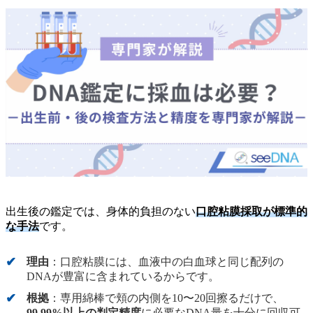
出生後の鑑定では、身体的負担のない
口腔粘膜採取が標準的
な手法
です。
理由
：口腔粘膜には、血液中の白血球と同じ配列の
DNAが豊富に含まれているからです。
根拠
：専用綿棒で頬の内側を10〜20回擦るだけで、
99.99%以上の判定精度
に必要なDNA量を十分に回収可