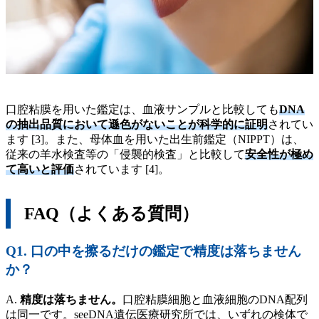
口腔粘膜を用いた鑑定は、血液サンプルと比較しても
DNA
の抽出品質において遜色がないことが科学的に証明
されてい
ます [3]。また、母体血を用いた出生前鑑定（NIPPT）は、
従来の羊水検査等の「侵襲的検査」と比較して
安全性が極め
て高いと評価
されています [4]。
FAQ（よくある質問）
Q1. 口の中を擦るだけの鑑定で精度は落ちません
か？
A.
精度は落ちません。
口腔粘膜細胞と血液細胞のDNA配列
は同一です。seeDNA遺伝医療研究所では、いずれの検体で