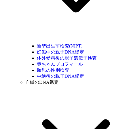
新型出生前検査(NIPT)
妊娠中の親子DNA鑑定
体外受精後の親子遺伝子検査
赤ちゃんプロフィール
胎児の性別検査
中絶後の親子DNA鑑定
血縁のDNA鑑定