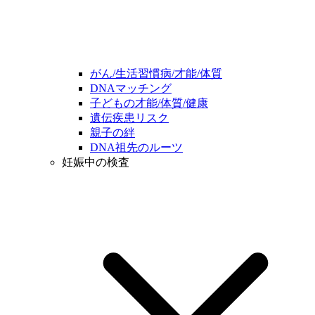
がん/生活習慣病/才能/体質
DNAマッチング
子どもの才能/体質/健康
遺伝疾患リスク
親子の絆
DNA祖先のルーツ
妊娠中の検査