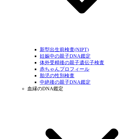
新型出生前検査(NIPT)
妊娠中の親子DNA鑑定
体外受精後の親子遺伝子検査
赤ちゃんプロフィール
胎児の性別検査
中絶後の親子DNA鑑定
血縁のDNA鑑定