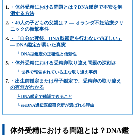
・体外受精における問題とは？DNA鑑定で不安を解
消する方法
・49人の子どもの父親は？ ― オランダ不妊治療クリ
ニックの衝撃事件
・「自分の死後、DNA型鑑定を行わないでほしい」
― DNA鑑定が暴いた真実
└ DNA型鑑定の正確性と信頼性
・体外受精における受精卵取り違え問題の深刻さ
└ 世界で報告されている主な取り違え事例
・出生前鑑定または母子鑑定で、受精卵の取り違え
の有無がわかる
└ DNA鑑定で確認できること
└ seeDNA遺伝医療研究所が選ばれる理由
体外受精における問題とは？DNA鑑