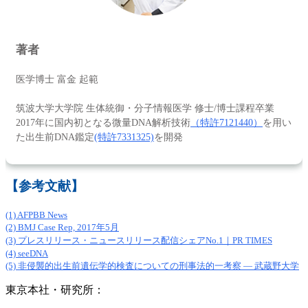
著者
医学博士 富金 起範
筑波大学大学院 生体統御・分子情報医学 修士/博士課程卒業
2017年に国内初となる微量DNA解析技術
（特許7121440）
を用い
た出生前DNA鑑定
(特許7331325)
を開発
【参考文献】
(1) AFPBB News
(2) BMJ Case Rep, 2017年5月
(3) プレスリリース・ニュースリリース配信シェアNo.1｜PR TIMES
(4) seeDNA
(5) 非侵襲的出生前遺伝学的検査についての刑事法的一考察 ― 武蔵野大学
東京本社・研究所：