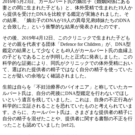
2016年5月23日、カールバート氏の嫡出子（婚姻関係にある
妻との間に生まれた子ども）と、体外受精で生まれた19人か
ら提供を受けたDNAを比較する鑑定が実施されました。そ
の結果、「嫡出子のDNAが19人の異母兄弟姉妹たちのDNA
と合致した」という衝撃的な結果が発表されたのです。
その後、2019年4月12日、このクリニックで生まれた子ども
とその親を代表する団体「Defence for Children」が、DNA型
鑑定の結果として少なくとも49人がカールバート氏の血縁上
の子どもであることが判明したと正式に発表しました。この
科学的な証拠により、同氏がクリニックでの体外受精におい
て、選ばれた提供者の精子ではなく自分の精子を使っていた
ことが疑いの余地なく確認されました。
生前は自らを「不妊治療界のパイオニア」と称していたカー
ルバート氏は、自分の死後にDNA型鑑定を行わないでほし
いという遺言を残していました。これは、自身の不正行為が
科学的に立証されることを恐れていたものと考えられていま
す。さらに、カールバート氏は、さまざまな提供者の精子に
自分の精子を混ぜたことや、提供者に関する書類の不正を行
ったことも認めていました [ref:2]。