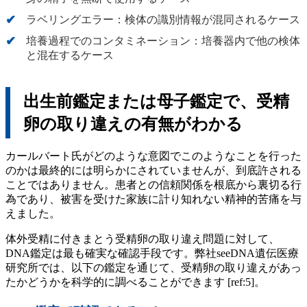
ラベリングエラー：検体の識別情報が混同されるケース
培養過程でのコンタミネーション：培養器内で他の検体
と混在するケース
出生前鑑定または母子鑑定で、受精
卵の取り違えの有無がわかる
カールバート氏がどのような意図でこのようなことを行った
のかは最終的には明らかにされていませんが、到底許される
ことではありません。患者との信頼関係を根底から裏切る行
為であり、被害を受けた家族に計り知れない精神的苦痛を与
えました。
体外受精に付きまとう受精卵の取り違え問題に対して、
DNA鑑定は最も確実な確認手段です。弊社seeDNA遺伝医療
研究所では、以下の鑑定を通じて、受精卵の取り違えがあっ
たかどうかを科学的に調べることができます [ref:5]。