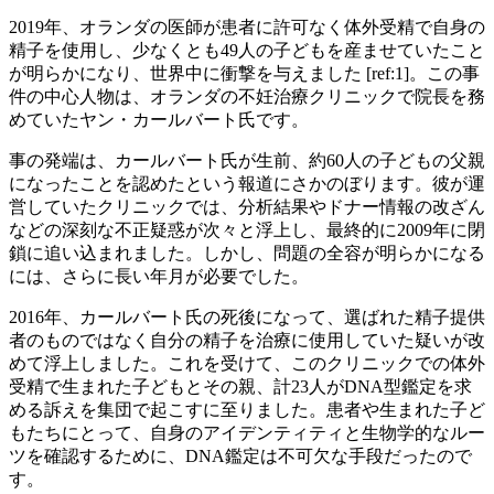
2019年、オランダの医師が患者に許可なく体外受精で自身の
精子を使用し、少なくとも49人の子どもを産ませていたこと
が明らかになり、世界中に衝撃を与えました [ref:1]。この事
件の中心人物は、オランダの不妊治療クリニックで院長を務
めていたヤン・カールバート氏です。
事の発端は、カールバート氏が生前、約60人の子どもの父親
になったことを認めたという報道にさかのぼります。彼が運
営していたクリニックでは、分析結果やドナー情報の改ざん
などの深刻な不正疑惑が次々と浮上し、最終的に2009年に閉
鎖に追い込まれました。しかし、問題の全容が明らかになる
には、さらに長い年月が必要でした。
2016年、カールバート氏の死後になって、選ばれた精子提供
者のものではなく自分の精子を治療に使用していた疑いが改
めて浮上しました。これを受けて、このクリニックでの体外
受精で生まれた子どもとその親、計23人がDNA型鑑定を求
める訴えを集団で起こすに至りました。患者や生まれた子ど
もたちにとって、自身のアイデンティティと生物学的なルー
ツを確認するために、DNA鑑定は不可欠な手段だったので
す。