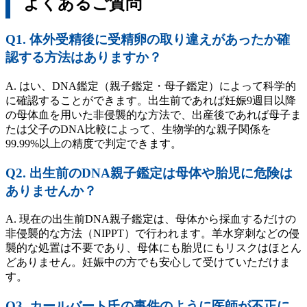
よくあるご質問
Q1. 体外受精後に受精卵の取り違えがあったか確
認する方法はありますか？
A. はい、DNA鑑定（親子鑑定・母子鑑定）によって科学的
に確認することができます。出生前であれば妊娠9週目以降
の母体血を用いた非侵襲的な方法で、出産後であれば母子ま
たは父子のDNA比較によって、生物学的な親子関係を
99.99%以上の精度で判定できます。
Q2. 出生前のDNA親子鑑定は母体や胎児に危険は
ありませんか？
A. 現在の出生前DNA親子鑑定は、母体から採血するだけの
非侵襲的な方法（NIPPT）で行われます。羊水穿刺などの侵
襲的な処置は不要であり、母体にも胎児にもリスクはほとん
どありません。妊娠中の方でも安心して受けていただけま
す。
Q3. カールバート氏の事件のように医師が不正に