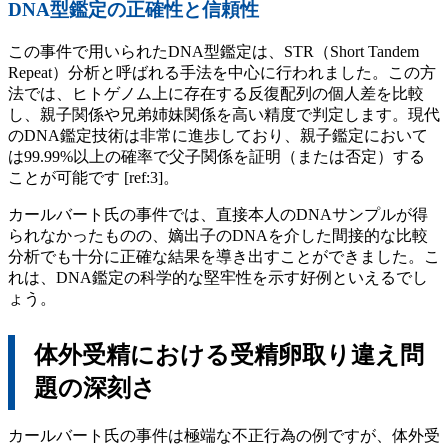
DNA型鑑定の正確性と信頼性
この事件で用いられたDNA型鑑定は、STR（Short Tandem
Repeat）分析と呼ばれる手法を中心に行われました。この方
法では、ヒトゲノム上に存在する反復配列の個人差を比較
し、親子関係や兄弟姉妹関係を高い精度で判定します。現代
のDNA鑑定技術は非常に進歩しており、親子鑑定において
は99.99%以上の確率で父子関係を証明（または否定）する
ことが可能です [ref:3]。
カールバート氏の事件では、直接本人のDNAサンプルが得
られなかったものの、嫡出子のDNAを介した間接的な比較
分析でも十分に正確な結果を導き出すことができました。こ
れは、DNA鑑定の科学的な堅牢性を示す好例といえるでし
ょう。
体外受精における受精卵取り違え問
題の深刻さ
カールバート氏の事件は極端な不正行為の例ですが、体外受