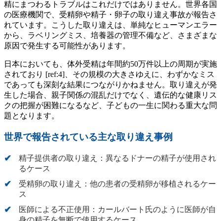
精にまつわるトラブルはこれだけではありません。世界各国
の医療機関で、受精卵や精子・卵子の取り違え事故が報告さ
れています。こうした取り違えは、単純なヒューマンエラー
から、ラベリングミス、培養器の管理不備など、さまざまな
原因で発生する可能性があります。
日本においても、体外受精は年間約50万件以上の周期が実施
されており [ref:4]、その規模の大きさゆえに、わずかなミス
であっても深刻な結果につながりかねません。取り違えが発
生した場合、親子関係の混乱だけでなく、遺伝的な健康リス
クの把握が困難になるなど、子どもの一生に関わる重大な問
題となります。
世界で報告されている主な取り違え事例
精子提供者の取り違え：異なるドナーの精子が使用され
るケース
受精卵の取り違え：他の患者の受精卵が移植されるケー
ス
医師による不正使用：カールバート氏のように医師が自
身の精子を無断で使用するケース