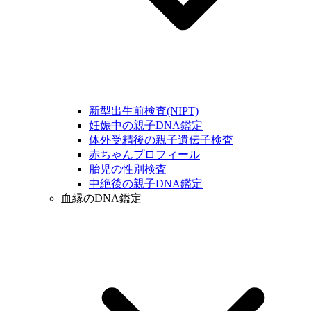
新型出生前検査(NIPT)
妊娠中の親子DNA鑑定
体外受精後の親子遺伝子検査
赤ちゃんプロフィール
胎児の性別検査
中絶後の親子DNA鑑定
血縁のDNA鑑定