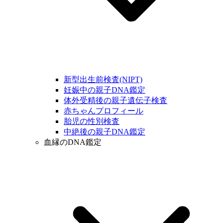
新型出生前検査(NIPT)
妊娠中の親子DNA鑑定
体外受精後の親子遺伝子検査
赤ちゃんプロフィール
胎児の性別検査
中絶後の親子DNA鑑定
血縁のDNA鑑定