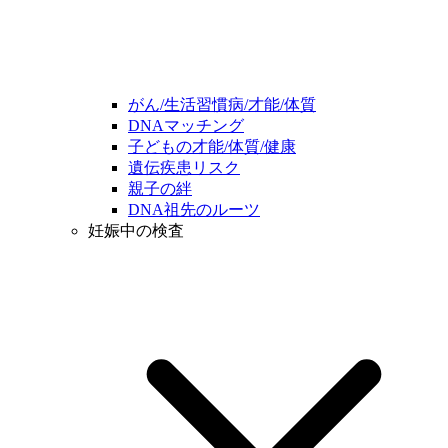
がん/生活習慣病/才能/体質
DNAマッチング
子どもの才能/体質/健康
遺伝疾患リスク
親子の絆
DNA祖先のルーツ
妊娠中の検査