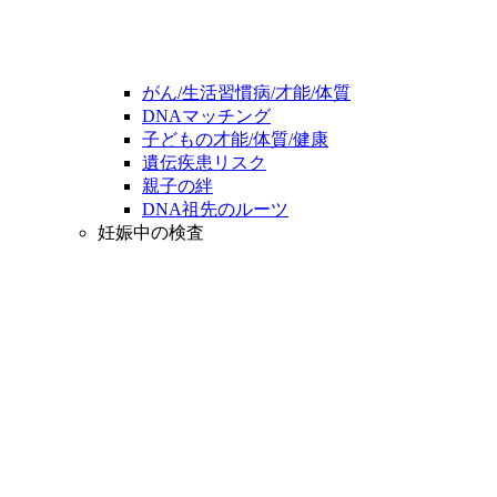
がん/生活習慣病/才能/体質
DNAマッチング
子どもの才能/体質/健康
遺伝疾患リスク
親子の絆
DNA祖先のルーツ
妊娠中の検査