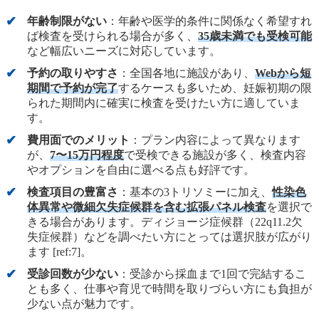
年齢制限がない
：年齢や医学的条件に関係なく希望すれ
ば検査を受けられる場合が多く、
35歳未満でも受検可能
など幅広いニーズに対応しています。
予約の取りやすさ
：全国各地に施設があり、
Webから短
期間で予約が完了
するケースも多いため、妊娠初期の限
られた期間内に確実に検査を受けたい方に適していま
す。
費用面でのメリット
：プラン内容によって異なります
が、
7〜15万円程度
で受検できる施設が多く、検査内容
やオプションを自由に選べる点も好評です。
検査項目の豊富さ
：基本の3トリソミーに加え、
性染色
体異常や微細欠失症候群を含む拡張パネル検査
を選択で
きる場合があります。ディジョージ症候群（22q11.2欠
失症候群）などを調べたい方にとっては選択肢が広がり
ます [ref:7]。
受診回数が少ない
：受診から採血まで1回で完結するこ
とも多く、仕事や育児で時間を取りづらい方にも負担が
少ない点が魅力です。