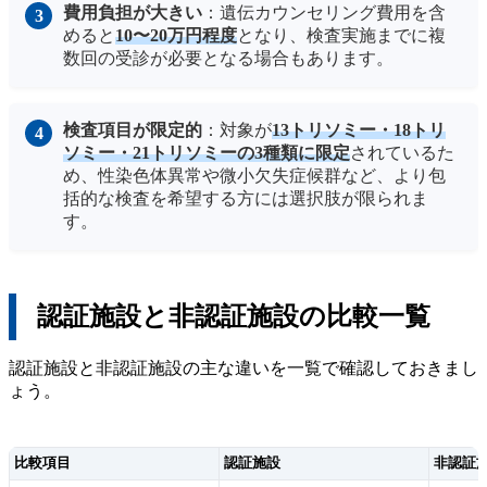
費用負担が大きい
：遺伝カウンセリング費用を含
めると
10〜20万円程度
となり、検査実施までに複
数回の受診が必要となる場合もあります。
検査項目が限定的
：対象が
13トリソミー・18トリ
ソミー・21トリソミーの3種類に限定
されているた
め、性染色体異常や微小欠失症候群など、より包
括的な検査を希望する方には選択肢が限られま
す。
認証施設と非認証施設の比較一覧
認証施設と非認証施設の主な違いを一覧で確認しておきまし
ょう。
比較項目
認証施設
非認証