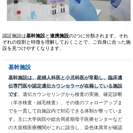
認証施設は
基幹施設
と
連携施設
の2つに分類されます。それ
ぞれの役割と特徴を理解しておくことで、ご自身に合った施
設を見つけやすくなります。
基幹施設
基幹施設は、産婦人科医と小児科医が常勤し、臨床遺
伝専門医や認定遺伝カウンセラーが在籍している施設
です
。遺伝カウンセリングから検査の実施、確定診断
（羊水検査・絨毛検査）、その後のフォローアップま
でを一貫して自施設内で対応できる体制が整っていま
す。主に大学病院や総合周産期母子医療センターなど
の大規模医療機関がこれに該当し、染色体異常が確認