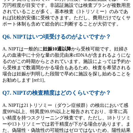
万円程度が目安です。非認証施設では検査プランが複数用意
されていることが多く、基本検査（3トリソミー）のみであ
れば比較的安価に受検できます。ただし、費用だけでなくサ
ポート体制も含めて総合的に判断することが大切です。
Q6. NIPTはいつ頃受けるのがよいですか？
A. NIPTは一般的に
妊娠10週以降
から受検可能です。妊婦さ
んの血液中に十分な量の胎児由来cfDNAが含まれるようにな
るのがこの時期からとされています。施設によっては予約か
ら受検まで数週間かかる場合もあるため、検査を希望される
場合は妊娠が判明した段階で早めに施設を探し始めることを
お勧めします [ref:1]。
Q7. NIPTの検査精度はどのくらいですか？
A. NIPTは21トリソミー（ダウン症候群）の検出において感
度99%以上、特異度99.9%以上と報告されており、非常に高
い精度を持つスクリーニング検査です。ただし、18トリソミ
ーや13トリソミーでは若干精度が下がる場合があります。ま
た、偽陽性・偽陰性の可能性はゼロではないため、陽性結果