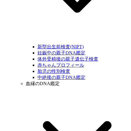
新型出生前検査(NIPT)
妊娠中の親子DNA鑑定
体外受精後の親子遺伝子検査
赤ちゃんプロフィール
胎児の性別検査
中絶後の親子DNA鑑定
血縁のDNA鑑定