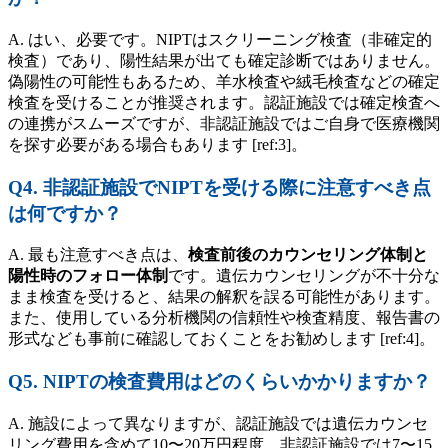
A. はい、必要です。NIPTはスクリーニング検査（非確定的
検査）であり、陽性結果が出ても確定診断ではありません。
偽陽性の可能性もあるため、羊水検査や絨毛検査などの確定
検査を受けることが推奨されます。認証施設では確定検査へ
の連携がスムーズですが、非認証施設ではご自身で医療機関
を探す必要がある場合もあります [ref:3]。
Q4. 非認証施設でNIPTを受ける際に注意すべき点
は何ですか？
A. 最も注意すべき点は、
検査前後のカウンセリング体制と
陽性時のフォロー体制
です。遺伝カウンセリングが不十分な
まま検査を受けると、結果の解釈を誤る可能性があります。
また、使用している分析機関の信頼性や検査精度、報告書の
形式なども事前に確認しておくことをお勧めします [ref:4]。
Q5. NIPTの検査費用はどのくらいかかりますか？
A. 施設によって異なりますが、認証施設では遺伝カウンセ
リング費用を含めて10〜20万円程度、非認証施設では7〜15