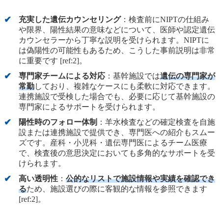
充実した遺伝カウンセリング
：検査前にNIPTの仕組み
や限界、陽性結果の意味などについて、医師や認定遺伝
カウンセラーから丁寧な説明を受けられます。NIPTに
は偽陽性の可能性もあるため、こうした事前説明は非常
に重要です [ref:2]。
専門家チームによる対応
：基幹施設では
遺伝の専門家が
常勤
しており、複雑なケースにも柔軟に対応できます。
連携施設で受検した場合でも、必要に応じて基幹施設の
専門家によるサポートを受けられます。
陽性時のフォロー体制
：羊水検査などの確定検査を自施
設または連携施設で提供でき、専門医への紹介もスムー
ズです。産科・小児科・遺伝専門医によるチーム医療
で、検査後の意思決定においても多角的なサポートを受
けられます。
高い透明性
：
公的なリストで施設情報や実績を確認でき
る
ため、施設選びの際に客観的な情報を参照できます
[ref:2]。