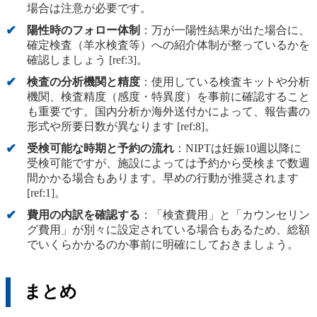
場合は注意が必要です。
陽性時のフォロー体制
：万が一陽性結果が出た場合に、
確定検査（羊水検査等）への紹介体制が整っているかを
確認しましょう [ref:3]。
検査の分析機関と精度
：使用している検査キットや分析
機関、検査精度（感度・特異度）を事前に確認すること
も重要です。国内分析か海外送付かによって、報告書の
形式や所要日数が異なります [ref:8]。
受検可能な時期と予約の流れ
：NIPTは妊娠10週以降に
受検可能ですが、施設によっては予約から受検まで数週
間かかる場合もあります。早めの行動が推奨されます
[ref:1]。
費用の内訳を確認する
：「検査費用」と「カウンセリン
グ費用」が別々に設定されている場合もあるため、総額
でいくらかかるのか事前に明確にしておきましょう。
まとめ