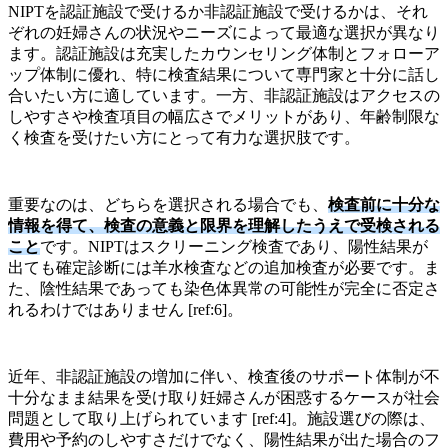
NIPTを認証施設で受けるか非認証施設で受けるかは、それ
ぞれの妊婦さんの状況やニーズによって最適な選択が異なり
ます。認証施設は充実したカウンセリング体制とフォローア
ップ体制に優れ、特に検査結果について専門家と十分に話し
合いたい方に適しています。一方、非認証施設はアクセスの
しやすさや検査項目の幅広さでメリットがあり、年齢制限な
く検査を受けたい方にとって有力な選択肢です。
重要なのは、どちらを選択される場合でも、
検査前に十分な
情報を得て、検査の意義と限界を理解したうえで受検される
こと
です。NIPTはスクリーニング検査であり、陽性結果が
出ても確定診断には羊水検査などの追加検査が必要です。ま
た、陰性結果であっても染色体異常の可能性が完全に否定さ
れるわけではありません [ref:6]。
近年、非認証施設の増加に伴い、検査後のサポート体制が不
十分なまま結果を受け取り妊婦さんが困惑するケースが社会
問題として取り上げられています [ref:4]。施設選びの際は、
費用や予約のしやすさだけでなく、陽性結果が出た場合のフ