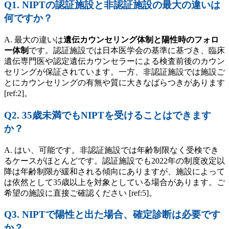
Q1. NIPTの認証施設と非認証施設の最大の違いは
何ですか？
A. 最大の違いは
遺伝カウンセリング体制と陽性時のフォロ
ー体制
です。認証施設では日本医学会の基準に基づき、臨床
遺伝専門医や認定遺伝カウンセラーによる検査前後のカウン
セリングが保証されています。一方、非認証施設では施設ご
とにカウンセリングの有無や質に大きなばらつきがあります
[ref:2]。
Q2. 35歳未満でもNIPTを受けることはできます
か？
A. はい、可能です。非認証施設では年齢制限なく受検でき
るケースがほとんどです。認証施設でも2022年の制度改定以
降は年齢制限が緩和される傾向にありますが、施設によって
は依然として35歳以上を対象としている場合があります。ご
希望の施設に直接ご確認ください [ref:5]。
Q3. NIPTで陽性と出た場合、確定診断は必要です
か？