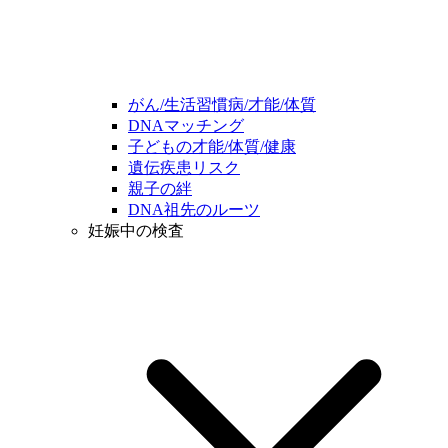
がん/生活習慣病/才能/体質
DNAマッチング
子どもの才能/体質/健康
遺伝疾患リスク
親子の絆
DNA祖先のルーツ
妊娠中の検査