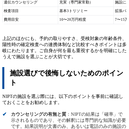
遺伝カウンセリング
充実（専門家常勤）
施設に
検査項目
基本3トリソミー
拡張パ
費用目安
10〜20万円程度
7〜15
上記のほかにも、予約の取りやすさ、受検対象の年齢条件、
陽性時の確定検査への連携体制など比較すべきポイントは多
岐にわたります。ご自身が何を最も重視するかを明確にした
うえで施設を選ぶことが大切です。
施設選びで後悔しないためのポイン
ト
NIPTの施設を選ぶ際には、以下のポイントを事前に確認し
ておくことをお勧めします。
カウンセリングの有無と質
：NIPTの結果は「確率」で
示されるものであり、その解釈には専門的な知識が必要
です。結果説明が文書のみ、あるいは電話のみの施設の