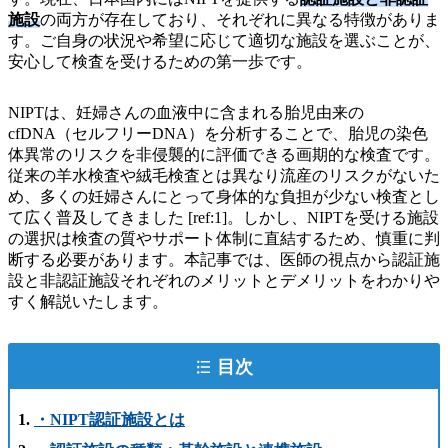
施設
の両方が存在しており、それぞれに異なる特徴がありま
す。ご自身の状況や希望に応じて適切な施設を選ぶことが、
安心して検査を受けるための第一歩です。
NIPTは、妊婦さんの血液中に含まれる胎児由来の
cfDNA（セルフリーDNA）を分析することで、胎児の染色
体異常のリスクを非侵襲的に評価できる画期的な検査です。
従来の羊水検査や絨毛検査とは異なり流産のリスクがないた
め、多くの妊婦さんにとって身体的な負担が少ない検査とし
て広く普及してきました [ref:1]。しかし、NIPTを受ける施設
の選択は検査の質やサポート体制に直結するため、慎重に判
断する必要があります。本記事では、医師の視点から認証施
設と非認証施設それぞれのメリットとデメリットをわかりや
すく解説いたします。
目次
・NIPT認証施設とは