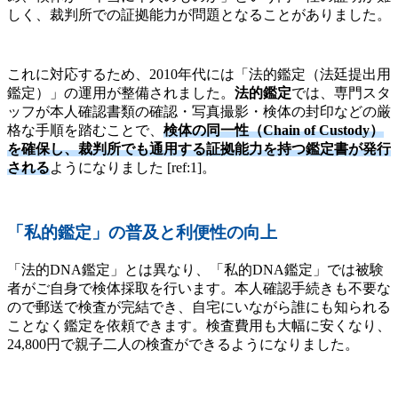
しく、裁判所での証拠能力が問題となることがありました。
これに対応するため、2010年代には「法的鑑定（法廷提出用
鑑定）」の運用が整備されました。
法的鑑定
では、専門スタ
ッフが本人確認書類の確認・写真撮影・検体の封印などの厳
格な手順を踏むことで、
検体の同一性（Chain of Custody）
を確保し、裁判所でも通用する証拠能力を持つ鑑定書が発行
される
ようになりました [ref:1]。
「私的鑑定」の普及と利便性の向上
「法的DNA鑑定」とは異なり、「私的DNA鑑定」では被験
者がご自身で検体採取を行います。本人確認手続きも不要な
ので郵送で検査が完結でき、自宅にいながら誰にも知られる
ことなく鑑定を依頼できます。検査費用も大幅に安くなり、
24,800円で親子二人の検査ができるようになりました。