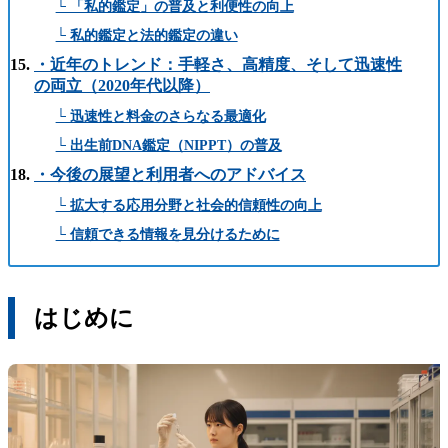
└ 「私的鑑定」の普及と利便性の向上
└ 私的鑑定と法的鑑定の違い
・近年のトレンド：手軽さ、高精度、そして迅速性
の両立（2020年代以降）
└ 迅速性と料金のさらなる最適化
└ 出生前DNA鑑定（NIPPT）の普及
・今後の展望と利用者へのアドバイス
└ 拡大する応用分野と社会的信頼性の向上
└ 信頼できる情報を見分けるために
はじめに