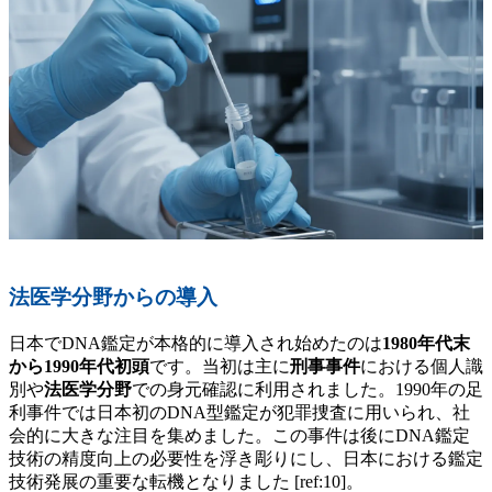
法医学分野からの導入
日本でDNA鑑定が本格的に導入され始めたのは
1980年代末
から1990年代初頭
です。当初は主に
刑事事件
における個人識
別や
法医学分野
での身元確認に利用されました。1990年の足
利事件では日本初のDNA型鑑定が犯罪捜査に用いられ、社
会的に大きな注目を集めました。この事件は後にDNA鑑定
技術の精度向上の必要性を浮き彫りにし、日本における鑑定
技術発展の重要な転機となりました [ref:10]。