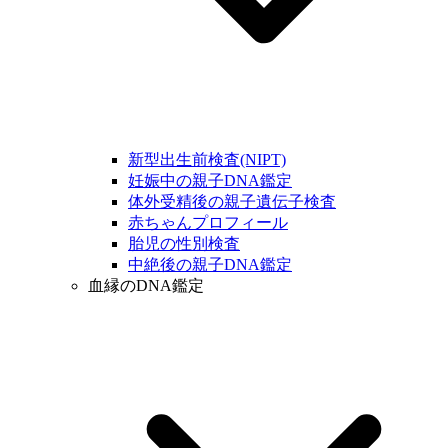
新型出生前検査(NIPT)
妊娠中の親子DNA鑑定
体外受精後の親子遺伝子検査
赤ちゃんプロフィール
胎児の性別検査
中絶後の親子DNA鑑定
血縁のDNA鑑定