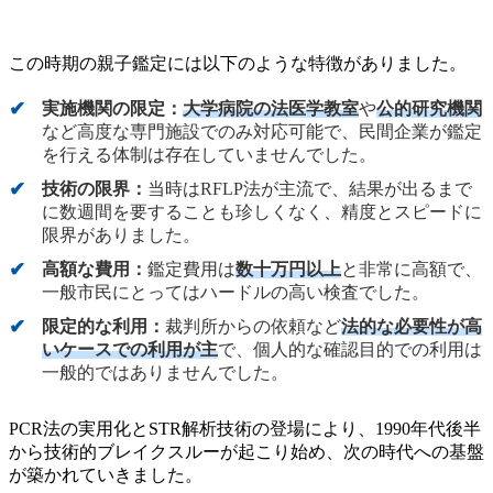
この時期の親子鑑定には以下のような特徴がありました。
実施機関の限定：
大学病院の法医学教室
や
公的研究機関
など高度な専門施設でのみ対応可能で、民間企業が鑑定
を行える体制は存在していませんでした。
技術の限界：
当時はRFLP法が主流で、結果が出るまで
に数週間を要することも珍しくなく、精度とスピードに
限界がありました。
高額な費用：
鑑定費用は
数十万円以上
と非常に高額で、
一般市民にとってはハードルの高い検査でした。
限定的な利用：
裁判所からの依頼など
法的な必要性が高
いケースでの利用が主
で、個人的な確認目的での利用は
一般的ではありませんでした。
PCR法の実用化とSTR解析技術の登場により、1990年代後半
から技術的ブレイクスルーが起こり始め、次の時代への基盤
が築かれていきました。