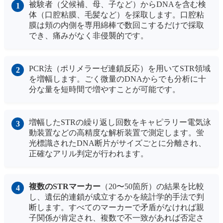
被験者（父候補、母、子など）からDNAを含む検
体（口腔粘膜、毛髪など）を採取します。口腔粘
膜は頬の内側を専用綿棒で数回こするだけで採取
でき、痛みがなく非侵襲的です。
PCR法（ポリメラーゼ連鎖反応）を用いてSTR領域
を増幅します。ごく微量のDNAからでも分析に十
分な量を短時間で増やすことが可能です。
増幅したSTRの繰り返し回数をキャピラリー電気泳
動装置などの高精度な解析装置で測定します。蛍
光標識されたDNA断片がサイズごとに分離され、
正確なアリル判定が行われます。
複数のSTRマーカー
（20〜50箇所）の結果を比較
し、遺伝的連鎖が成立するかを統計学的手法で判
断します。すべてのマーカーで矛盾がなければ親
子関係が肯定され、複数で不一致があれば否定さ