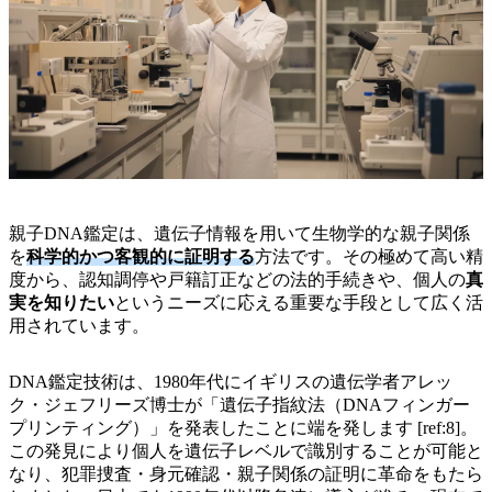
親子DNA鑑定は、遺伝子情報を用いて生物学的な親子関係
を
科学的かつ客観的に証明する
方法です。その極めて高い精
度から、認知調停や戸籍訂正などの法的手続きや、個人の
真
実を知りたい
というニーズに応える重要な手段として広く活
用されています。
DNA鑑定技術は、1980年代にイギリスの遺伝学者アレッ
ク・ジェフリーズ博士が「遺伝子指紋法（DNAフィンガー
プリンティング）」を発表したことに端を発します [ref:8]。
この発見により個人を遺伝子レベルで識別することが可能と
なり、犯罪捜査・身元確認・親子関係の証明に革命をもたら