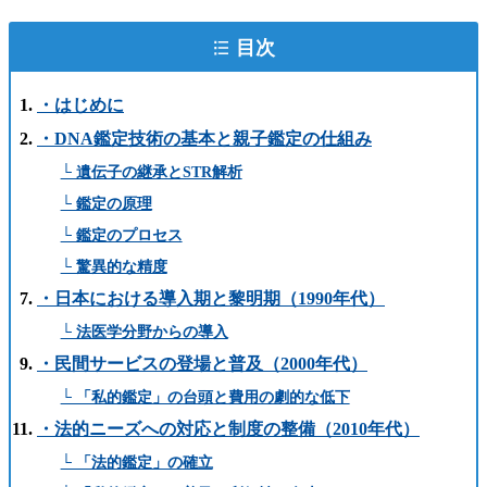
目次
・はじめに
・DNA鑑定技術の基本と親子鑑定の仕組み
└ 遺伝子の継承とSTR解析
└ 鑑定の原理
└ 鑑定のプロセス
└ 驚異的な精度
・日本における導入期と黎明期（1990年代）
└ 法医学分野からの導入
・民間サービスの登場と普及（2000年代）
└ 「私的鑑定」の台頭と費用の劇的な低下
・法的ニーズへの対応と制度の整備（2010年代）
└ 「法的鑑定」の確立