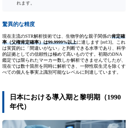
れます。
驚異的な精度
現在主流のSTR解析技術では、生物学的な親子関係の
肯定確
率（父権肯定確率）は99.9999%以上
に達します [ref:3]。これ
は実質的に「間違いがない」と判断できる水準であり、科学
的証拠としての信頼性は極めて高いものです。初期のDNA
鑑定では限られたマーカー数しか解析できませんでしたが、
現在では数十箇所を同時に解析でき、一卵性双生児を除くす
べての個人を事実上識別可能なレベルに到達しています。
日本における導入期と黎明期（1990
年代）