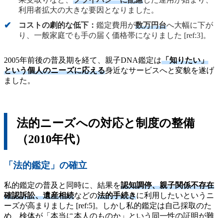
利用者拡大の大きな要因となりました。
コストの劇的な低下：
鑑定費用が
数万円台
へ大幅に下が
り、一般家庭でも手の届く価格帯になりました [ref:3]。
2005年前後の普及期を経て、親子DNA鑑定は
「知りたい」
という個人のニーズに応える
身近なサービスへと変貌を遂げ
ました。
法的ニーズへの対応と制度の整備
（2010年代）
「法的鑑定」の確立
私的鑑定の普及と同時に、結果を
認知調停、親子関係不存在
確認訴訟、遺産相続
などの
法的手続き
に利用したいというニ
ーズが高まりました [ref:5]。しかし私的鑑定は自己採取のた
め、検体が「本当に本人のものか」という同一性の証明が難