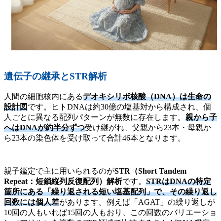
遺伝子の継承とSTR解析
人間の細胞核内にある
デオキシリボ核酸（DNA）は生命の
設計図
です。ヒトDNAは約30億の塩基対から構成され、個
人ごとに異なる配列パターンが無数に存在します。
親から子
へはDNAが約半分ずつ
受け継がれ、父親から23本・母親か
ら23本の染色体を受け取って合計46本となります。
親子鑑定で主に用いられるのが
STR（Short Tandem
Repeat：短鎖縦列反復配列）解析
です。
STRはDNAの特定
箇所にある「繰り返される短い塩基配列」で、その繰り返し
回数には個人差
があります。例えば「AGAT」の繰り返しが
10回の人もいれば15回の人もおり、この回数のバリエーショ