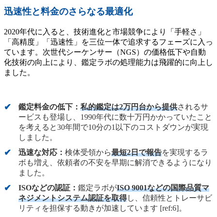
迅速性と料金のさらなる最適化
2020年代に入ると、技術進化と市場競争により「手軽さ」
「高精度」「迅速性」を三位一体で追求するフェーズに入っ
ています。次世代シーケンサー（NGS）の価格低下や自動
化技術の向上により、鑑定ラボの処理能力は飛躍的に向上し
ました。
鑑定料金の低下：
私的鑑定は2万円台から提供
されるサ
ービスも登場し、1990年代に数十万円かかっていたこと
を考えると30年間で10分の1以下のコストダウンが実現
しました。
迅速な対応：
検体受領から
最短2日で報告
を実現するラ
ボも増え、依頼者の不安を早期に解消できるようになり
ました。
ISOなどの認証：
鑑定ラボが
ISO 9001などの国際品質マ
ネジメントシステム認証を取得
し、信頼性とトレーサビ
リティを担保する動きが加速しています [ref:6]。