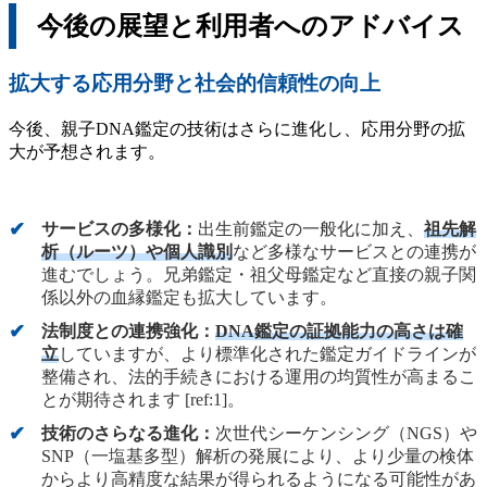
今後の展望と利用者へのアドバイス
拡大する応用分野と社会的信頼性の向上
今後、親子DNA鑑定の技術はさらに進化し、応用分野の拡
大が予想されます。
サービスの多様化：
出生前鑑定の一般化に加え、
祖先解
析（ルーツ）や個人識別
など多様なサービスとの連携が
進むでしょう。兄弟鑑定・祖父母鑑定など直接の親子関
係以外の血縁鑑定も拡大しています。
法制度との連携強化：
DNA鑑定の証拠能力の高さは確
立
していますが、より標準化された鑑定ガイドラインが
整備され、法的手続きにおける運用の均質性が高まるこ
とが期待されます [ref:1]。
技術のさらなる進化：
次世代シーケンシング（NGS）や
SNP（一塩基多型）解析の発展により、より少量の検体
からより高精度な結果が得られるようになる可能性があ