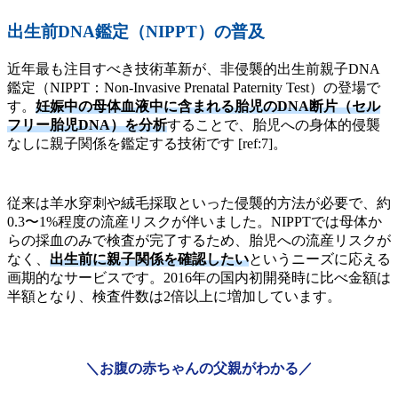
出生前DNA鑑定（NIPPT）の普及
近年最も注目すべき技術革新が、非侵襲的出生前親子DNA
鑑定（NIPPT：Non-Invasive Prenatal Paternity Test）の登場で
す。
妊娠中の母体血液中に含まれる胎児のDNA断片（セル
フリー胎児DNA）を分析
することで、胎児への身体的侵襲
なしに親子関係を鑑定する技術です [ref:7]。
従来は羊水穿刺や絨毛採取といった侵襲的方法が必要で、約
0.3〜1%程度の流産リスクが伴いました。NIPPTでは母体か
らの採血のみで検査が完了するため、胎児への流産リスクが
なく、
出生前に親子関係を確認したい
というニーズに応える
画期的なサービスです。2016年の国内初開発時に比べ金額は
半額となり、検査件数は2倍以上に増加しています。
＼お腹の赤ちゃんの父親がわかる／