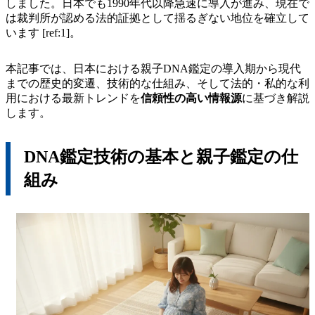
しました。日本でも1990年代以降急速に導入が進み、現在で
は裁判所が認める法的証拠として揺るぎない地位を確立して
います [ref:1]。
本記事では、日本における親子DNA鑑定の導入期から現代
までの歴史的変遷、技術的な仕組み、そして法的・私的な利
用における最新トレンドを
信頼性の高い情報源
に基づき解説
します。
DNA鑑定技術の基本と親子鑑定の仕
組み