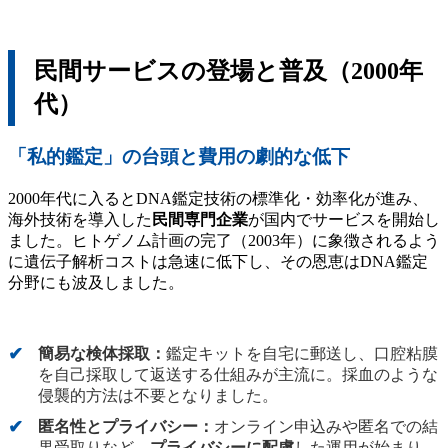
民間サービスの登場と普及（2000年
代）
「私的鑑定」の台頭と費用の劇的な低下
2000年代に入るとDNA鑑定技術の標準化・効率化が進み、
海外技術を導入した
民間専門企業
が国内でサービスを開始し
ました。ヒトゲノム計画の完了（2003年）に象徴されるよう
に遺伝子解析コストは急速に低下し、その恩恵はDNA鑑定
分野にも波及しました。
簡易な検体採取：
鑑定キットを自宅に郵送し、口腔粘膜
を自己採取して返送する仕組みが主流に。採血のような
侵襲的方法は不要となりました。
匿名性とプライバシー：
オンライン申込みや匿名での結
果受取りなど、
プライバシーに配慮
した運用が始まり、