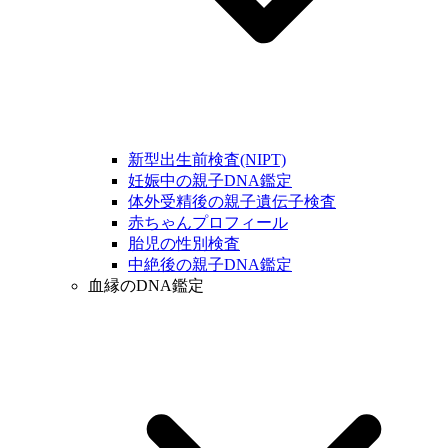
新型出生前検査(NIPT)
妊娠中の親子DNA鑑定
体外受精後の親子遺伝子検査
赤ちゃんプロフィール
胎児の性別検査
中絶後の親子DNA鑑定
血縁のDNA鑑定