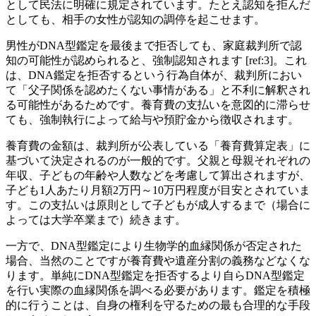
として民法に明確に規定されています。たとえ認知を拒んだ
としても、相手の女性が認知の調停を起こせます。
男性がDNA型鑑定を最後まで拒否しても、家庭裁判所で認
知の可能性が認められると、強制認知されます [ref:3]。これ
は、DNA鑑定を拒否するという行為自体が、裁判所におい
て「父子関係を認めたくない事情がある」と不利に解釈され
る可能性があるためです。養育費の支払いを意図的に滞らせ
ても、強制執行によって給与や預貯金から徴収されます。
養育費の金額は、裁判所が公表している「養育費算定表」に
基づいて決定されるのが一般的です。父親と母親それぞれの
年収、子どもの年齢や人数などを考慮して算出されますが、
子ども1人あたり月額2万円～10万円程度が目安とされていま
す。この支払いは原則として子どもが成人するまで（場合に
よっては大学卒業まで）続きます。
一方で、DNA型鑑定により生物学的血縁関係が否定された
場合、当然のことですが養育費や遺産分割の義務などなくな
ります。単純にDNA型鑑定を拒否するより自らDNA型鑑定
を行い実際の血縁関係を調べる必要があります。鑑定を積極
的に行うことは、自身の権利を守るための最も合理的な手段