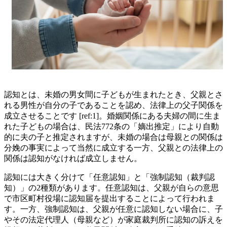
認知とは、未婚の男女間に子どもが生まれたとき、父親とさ
れる男性が自分の子であることを認め、法律上の父子関係を
成立させることです [ref:1]。婚姻関係にある夫婦の間に生ま
れた子どもの場合は、民法772条の「嫡出推定」により自動
的に夫の子と推定されますが、未婚の場合は母親との関係は
分娩の事実によって当然に成立する一方、父親との法律上の
関係は認知がなければ成立しません。
認知には大きく分けて「任意認知」と「強制認知（裁判認
知）」の2種類があります。任意認知は、父親が自らの意思
で市区町村役場に認知届を提出することによって行われま
す。一方、強制認知は、父親が任意に認知しない場合に、子
やその法定代理人（母親など）が家庭裁判所に認知の訴えを