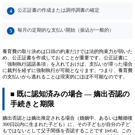
公正証書の作成または調停調書の確定
毎月の定期的な支払い開始（振込が一般的）
養育費の取り決めは口頭の約束だけでは法的拘束力が弱いた
め、公正証書を作成しておくことが重要です。公正証書に
「強制執行認諾条項」を入れておけば、支払いが滞った場合
に裁判を経ずに強制執行が可能となります。つまり、養育費
の支払いから逃れることは現実的にほぼ不可能なのです。
■ 既に認知済みの場合 ― 嫡出否認の
手続きと期限
嫡出否認とは嫡出推定される場合（婚姻中、あるいは離婚後
300日以内に生まれた子ども）に、その子どもが自分の子ど
もではないとして父子関係を否認することです [ref:4]。この