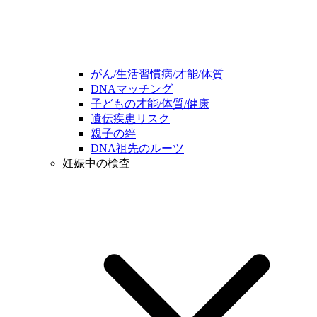
がん/生活習慣病/才能/体質
DNAマッチング
子どもの才能/体質/健康
遺伝疾患リスク
親子の絆
DNA祖先のルーツ
妊娠中の検査