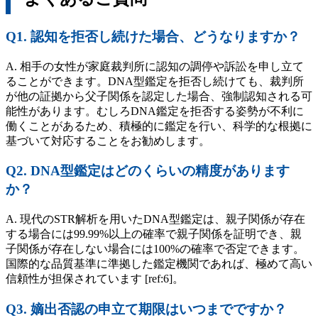
Q1. 認知を拒否し続けた場合、どうなりますか？
A. 相手の女性が家庭裁判所に認知の調停や訴訟を申し立て
ることができます。DNA型鑑定を拒否し続けても、裁判所
が他の証拠から父子関係を認定した場合、強制認知される可
能性があります。むしろDNA鑑定を拒否する姿勢が不利に
働くことがあるため、積極的に鑑定を行い、科学的な根拠に
基づいて対応することをお勧めします。
Q2. DNA型鑑定はどのくらいの精度があります
か？
A. 現代のSTR解析を用いたDNA型鑑定は、親子関係が存在
する場合には99.99%以上の確率で親子関係を証明でき、親
子関係が存在しない場合には100%の確率で否定できます。
国際的な品質基準に準拠した鑑定機関であれば、極めて高い
信頼性が担保されています [ref:6]。
Q3. 嫡出否認の申立て期限はいつまでですか？