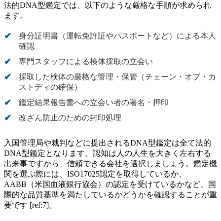
法的DNA型鑑定では、以下のような厳格な手順が求められ
ます。
身分証明書（運転免許証やパスポートなど）による本人
確認
専門スタッフによる検体採取の立会い
採取した検体の厳格な管理・保管（チェーン・オブ・カ
ストディの確保）
鑑定結果報告書への立会い者の署名・押印
改ざん防止のための封印処理
入国管理局や裁判などに提出されるDNA型鑑定は全て法的
DNA型鑑定となります。認知は人の人生を大きく左右する
出来事ですから、信頼できる会社を選択しましょう。鑑定機
関を選ぶ際には、ISO17025認定を取得しているか、
AABB（米国血液銀行協会）の認定を受けているかなど、国
際的な品質基準を満たしているかどうかを確認することが重
要です [ref:7]。