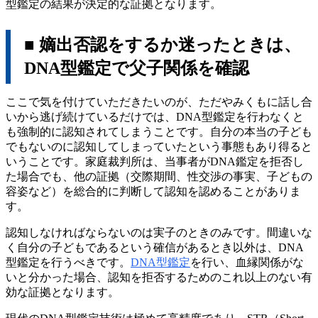
型鑑定の結果が決定的な証拠となります。
■ 嫡出否認をするか迷ったときは、
DNA型鑑定で父子関係を確認
ここで気を付けていただきたいのが、ただやみくもに話し合
いから逃げ続けているだけでは、DNA型鑑定を行わなくと
も強制的に認知されてしまうことです。自分の本当の子ども
でもないのに認知してしまっていたという事態もあり得ると
いうことです。家庭裁判所は、当事者がDNA鑑定を拒否し
た場合でも、他の証拠（交際期間、性交渉の事実、子どもの
容姿など）を総合的に判断して認知を認めることがありま
す。
認知しなければならないのは実子のときのみです。間違いな
く自分の子どもであるという確信があるとき以外は、DNA
型鑑定を行うべきです。
DNA型鑑定
を行い、血縁関係がな
いと分かった場合、認知を拒否するためのこれ以上のない有
効な証拠となります。