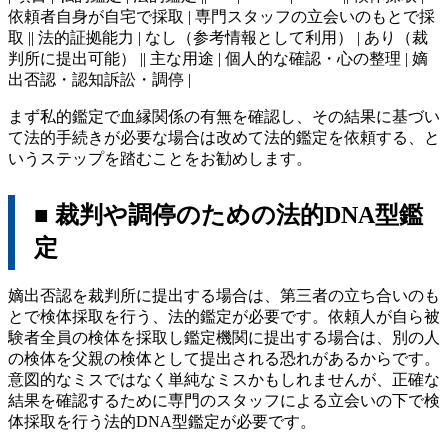
依頼者自身が自宅で採取 | 専門スタッフの立会いのもとで採
取 || 法的証拠能力 | なし（参考情報として利用） | あり（裁
判所に提出可能） || 主な用途 | 個人的な確認・心の整理 | 嫡
出否認・認知訴訟・調停 |
まず私的鑑定で血縁関係の有無を確認し、その結果に基づい
て法的手続きが必要な場合は改めて法的鑑定を依頼する、と
いうステップを踏むことをお勧めします。
■ 裁判や調停のための法的DNA型鑑
定
嫡出否認を裁判所に提出する場合は、第三者の立ち合いのも
とで検体採取を行う、法的鑑定が必要です。依頼人が自ら被
験者全員の検体を採取し鑑定機関に提出する場合は、別の人
の検体を父親の検体として提出される恐れがあるからです。
意図的なミスではなく単純なミスかもしれませんが、正確な
結果を確認するために専門のスタッフによる立会いの下で検
体採取を行う法的DNA型鑑定が必要です。