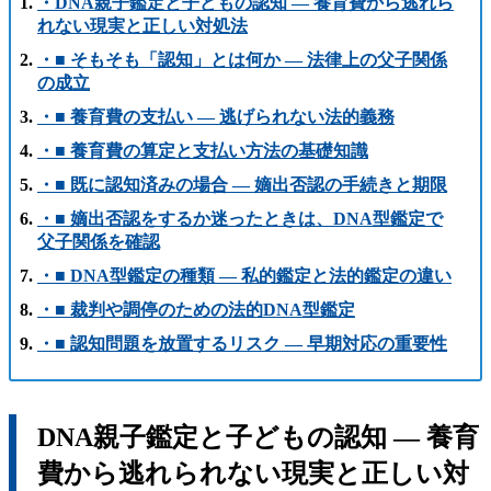
・DNA親子鑑定と子どもの認知 ― 養育費から逃れら
れない現実と正しい対処法
・■ そもそも「認知」とは何か ― 法律上の父子関係
の成立
・■ 養育費の支払い ― 逃げられない法的義務
・■ 養育費の算定と支払い方法の基礎知識
・■ 既に認知済みの場合 ― 嫡出否認の手続きと期限
・■ 嫡出否認をするか迷ったときは、DNA型鑑定で
父子関係を確認
・■ DNA型鑑定の種類 ― 私的鑑定と法的鑑定の違い
・■ 裁判や調停のための法的DNA型鑑定
・■ 認知問題を放置するリスク ― 早期対応の重要性
DNA親子鑑定と子どもの認知 ― 養育
費から逃れられない現実と正しい対