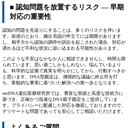
■ 認知問題を放置するリスク ― 早期
対応の重要性
認知の問題を先送りにすることは、多くのリスクを伴いま
す。前述のとおり、嫡出否認の申立てには期限があります
し、相手方から認知の調停や訴訟を起こされた場合、対応が
遅れるほど不利な状況に追い込まれる可能性があります。
このような不安はなかなか人に相談できませんし、時間も限
られています。思い過ごしかもしれない。悩んでいるより
も、科学的な証拠で真実を明らかにしてから、行動すべきか
と思います。DNA型鑑定は、感情的な議論に終止符を打
ち、客観的な事実に基づいた解決への第一歩となります。
seeDNA遺伝医療研究所では、豊富な実績と高度な技術力に
基づき、正確かつ迅速なDNA親子鑑定をご提供していま
す。プライバシーに配慮した対応を徹底しておりますので、
デリケートな問題であっても安心してご相談いただけます。
よくあるご質問