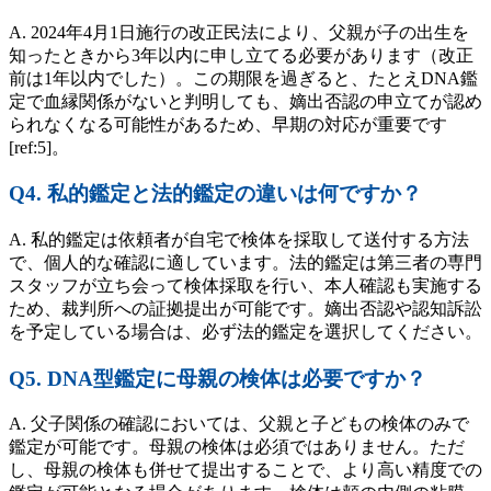
A. 2024年4月1日施行の改正民法により、父親が子の出生を
知ったときから3年以内に申し立てる必要があります（改正
前は1年以内でした）。この期限を過ぎると、たとえDNA鑑
定で血縁関係がないと判明しても、嫡出否認の申立てが認め
られなくなる可能性があるため、早期の対応が重要です
[ref:5]。
Q4. 私的鑑定と法的鑑定の違いは何ですか？
A. 私的鑑定は依頼者が自宅で検体を採取して送付する方法
で、個人的な確認に適しています。法的鑑定は第三者の専門
スタッフが立ち会って検体採取を行い、本人確認も実施する
ため、裁判所への証拠提出が可能です。嫡出否認や認知訴訟
を予定している場合は、必ず法的鑑定を選択してください。
Q5. DNA型鑑定に母親の検体は必要ですか？
A. 父子関係の確認においては、父親と子どもの検体のみで
鑑定が可能です。母親の検体は必須ではありません。ただ
し、母親の検体も併せて提出することで、より高い精度での