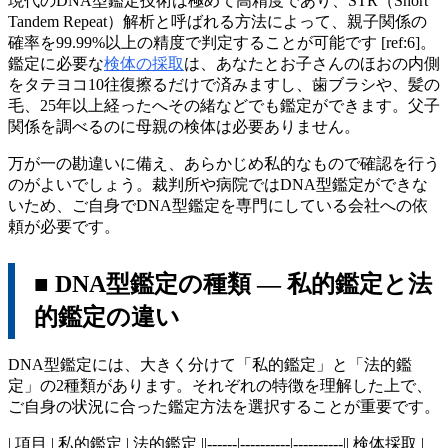
現代のDNA型鑑定技術は極めて高精度であり、STR（Short
Tandem Repeat）解析と呼ばれる方法によって、親子関係の
確率を99.99%以上の精度で判定することが可能です [ref:6]。
鑑定に必要な
検体の採取
は、あなたとお子さんのほおの内側
をタテヨコ10往復擦るだけで済みますし、歯ブラシや、髪の
毛、25年以上経ったへその緒などでも鑑定ができます。父子
関係を調べるのに母親の検体は必要ありません。
万が一の勘違いに備え、あらかじめ私的なもので確認を行う
のがよいでしょう。裁判所や病院ではDNA型鑑定ができな
いため、ご自身でDNA型鑑定を専門にしている会社への依
頼が必要です。
■ DNA型鑑定の種類 ― 私的鑑定と法
的鑑定の違い
DNA型鑑定には、大きく分けて「私的鑑定」と「法的鑑
定」の2種類があります。それぞれの特徴を理解した上で、
ご自身の状況に合った鑑定方法を選択することが重要です。
| 項目 | 私的鑑定 | 法的鑑定 ||------|----------|----------|| 検体採取 |