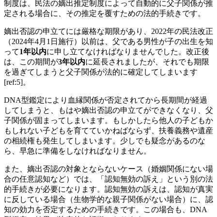
制度は、民法の嫡出推定制度によって自動的に父子関係が推
定される場合に、その推定を覆すための法的手続きです。
嫡出否認の申立てには厳格な期限があり、2022年の民法改正
（2024年4月1日施行）以前は、父である男性が子の出生を知
って
1年以内
に申し立てなければなりませんでした。改正後
は、この期間が
3年以内
に延長されましたが、それでも期限
を過ぎてしまうと父子関係が法的に確定してしまいます
[ref:5]。
DNA型鑑定により血縁関係が否定されてから長期間が経過
してしまうと、もはや嫡出否認の申立てができなくなり、父
子関係が固まってしまいます。もしかしたら他人の子どもか
もしれない子どもを育てていかねばならず、扶養義務や遺産
の相続権も発生してしまいます。少しでも疑念があるのな
ら、早急に準備をしなければなりません。
また、嫡出否認の対象とならないケース（婚姻関係にない場
合の任意認知など）では、「認知無効の訴え」という別の法
的手続きが必要になります。認知無効の訴えは、認知が真実
に反している場合（生物学的な親子関係がない場合）に、認
知の効力を否定するための手続きです。この場合も、DNA