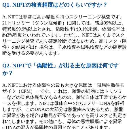
Q1. NIPTの検査精度はどのくらいですか？
A. NIPTは非常に高い精度を持つスクリーニング検査です。
21トリソミー（ダウン症候群）に関しては、感度99%以上、
特異度99.9%以上とされ、偽陰性率は0.1%未満、偽陽性率は
約3%程度といわれています。ただし、NIPTはあくまでスク
リーニング検査であり確定診断ではないため、高リスク（陽
性）の結果が出た場合は、羊水検査や絨毛検査などの確定診
断を受ける必要があります。
Q2. NIPTで「偽陽性」が出る主な原因は何です
か？
A. NIPTにおける偽陽性の最も大きな原因は「限局性胎盤モ
ザイク（CPM）」です。これは、胎盤の細胞にはトリソミ
ーなどの染色体異常があるものの、胎児自体は正常であるケ
ースを指します。NIPTは母体血中のセルフリーDNAを解析
しますが、このDNAの大部分は胎盤由来であるため、胎盤
に異常がある場合は胎児が正常であっても高リスクと判定さ
れてしまいます。その他にも、母体の悪性腫瘍による異常
cfDNAの混入が偽陽性の原因となることがあります。