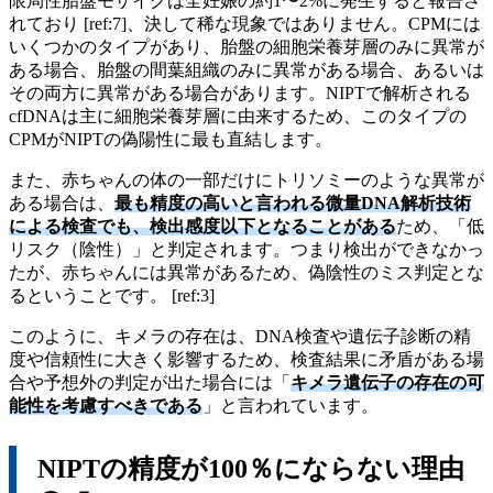
限局性胎盤モザイクは全妊娠の約1〜2%に発生すると報告さ
れており [ref:7]、決して稀な現象ではありません。CPMには
いくつかのタイプがあり、胎盤の細胞栄養芽層のみに異常が
ある場合、胎盤の間葉組織のみに異常がある場合、あるいは
その両方に異常がある場合があります。NIPTで解析される
cfDNAは主に細胞栄養芽層に由来するため、このタイプの
CPMがNIPTの偽陽性に最も直結します。
また、赤ちゃんの体の一部だけにトリソミーのような異常が
ある場合は、
最も精度の高いと言われる微量DNA解析技術
による検査でも、検出感度以下となることがある
ため、「低
リスク（陰性）」と判定されます。つまり検出ができなかっ
たが、赤ちゃんには異常があるため、偽陰性のミス判定とな
るということです。 [ref:3]
このように、キメラの存在は、DNA検査や遺伝子診断の精
度や信頼性に大きく影響するため、検査結果に矛盾がある場
合や予想外の判定が出た場合には「
キメラ遺伝子の存在の可
能性を考慮すべきである
」と言われています。
NIPTの精度が100％にならない理由