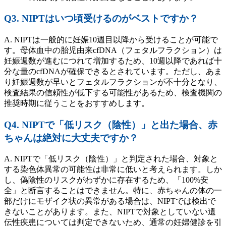
Q3. NIPTはいつ頃受けるのがベストですか？
A. NIPTは一般的に妊娠10週目以降から受けることが可能で
す。母体血中の胎児由来cfDNA（フェタルフラクション）は
妊娠週数が進むにつれて増加するため、10週以降であれば十
分な量のcfDNAが確保できるとされています。ただし、あま
り妊娠週数が早いとフェタルフラクションが不十分となり、
検査結果の信頼性が低下する可能性があるため、検査機関の
推奨時期に従うことをおすすめします。
Q4. NIPTで「低リスク（陰性）」と出た場合、赤
ちゃんは絶対に大丈夫ですか？
A. NIPTで「低リスク（陰性）」と判定された場合、対象と
する染色体異常の可能性は非常に低いと考えられます。しか
し、偽陰性のリスクがわずかに存在するため、「100%安
全」と断言することはできません。特に、赤ちゃんの体の一
部だけにモザイク状の異常がある場合は、NIPTでは検出で
きないことがあります。また、NIPTで対象としていない遺
伝性疾患については判定できないため、通常の妊婦健診を引