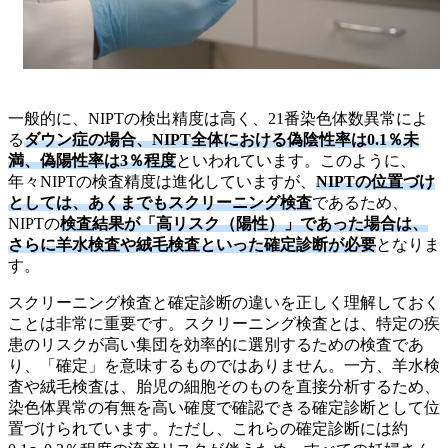
一般的に、NIPTの検出精度は高く、21番染色体数異常によ
る
ダウン症の場合、NIPT全体における偽陰性率は0.1％未
満、偽陽性率は3％程度
といわれています。このように、
年々NIPTの検査精度は進化していますが、
NIPTの位置づけ
としては、あくまでもスクリーニング検査
であるため、
NIPTの
検査結果が「高リスク（陽性）」であった場合は、
さらに羊水検査や絨毛検査といった確定診断が必要
となりま
す。
スクリーニング検査と確定診断の違いを正しく理解しておく
ことは非常に重要です。スクリーニング検査とは、特定の疾
患のリスクが高い集団を効率的に選別するための検査であ
り、「確定」を意味するものではありません。一方、羊水検
査や絨毛検査は、胎児の細胞そのものを直接分析するため、
染色体異常の有無を高い確度で確認できる確定診断として位
置づけられています。ただし、これらの確定診断には約