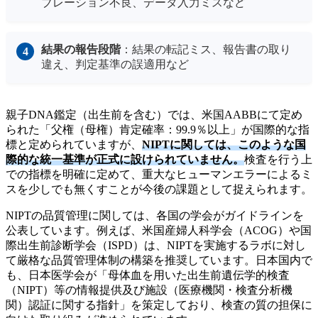
ブレーション不良、データ入力ミスなど
結果の報告段階
：結果の転記ミス、報告書の取り
違え、判定基準の誤適用など
親子DNA鑑定（出生前を含む）では、米国AABBにて定め
られた「父権（母権）肯定確率：99.9％以上」が国際的な指
標と定められていますが、
NIPTに関しては、このような国
際的な統一基準が正式に設けられていません。
検査を行う上
での指標を明確に定めて、重大なヒューマンエラーによるミ
スを少しでも無くすことが今後の課題として捉えられます。
NIPTの品質管理に関しては、各国の学会がガイドラインを
公表しています。例えば、米国産婦人科学会（ACOG）や国
際出生前診断学会（ISPD）は、NIPTを実施するラボに対し
て厳格な品質管理体制の構築を推奨しています。日本国内で
も、日本医学会が「母体血を用いた出生前遺伝学的検査
（NIPT）等の情報提供及び施設（医療機関・検査分析機
関）認証に関する指針」を策定しており、検査の質の担保に