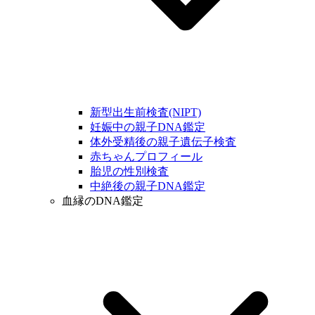
新型出生前検査(NIPT)
妊娠中の親子DNA鑑定
体外受精後の親子遺伝子検査
赤ちゃんプロフィール
胎児の性別検査
中絶後の親子DNA鑑定
血縁のDNA鑑定