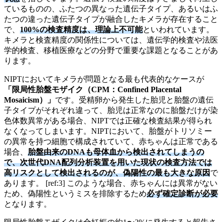
ているものの、ふたつの異なった遺伝子タイプ、あるいはふ
たつの違った遺伝子タイプが融合したキメラが存在すること
で、
100%の検査精度は、理論上不可能
といわれています。
キメラと検査精度の関係性については、遺伝学的検査や法医
学的検査、移植医療などの分野で重要な課題となることがあ
ります。
NIPTにおいてキメラが問題となる最も代表的なケースが
「限局性胎盤モザイク（CPM：Confined Placental
Mosaicism）」
です。受精卵から発生した胎児と胎盤の遺伝
子タイプがそれぞれ違って、胎児は正常なのに胎盤だけが染
色体数異常がある場合、NIPTでは正確な検査結果が得られ
なくなってしまいます。NIPTにおいて、胎盤がトリソミー
の異常を持つ細胞で構成されていて、赤ちゃんは正常である
場合、
胎盤由来のDNAも母体血から検出されてしまうの
で、次世代DNA配列分析装置を用いた現状の検査方法では
高リスクとして検出されるのが、偽陽性の最も大きな原因
で
あります。 [ref:3] このような場合、赤ちゃんには異常がない
ため、偽陽性というミスを排除するため
必ず確定診断が必要
となります。