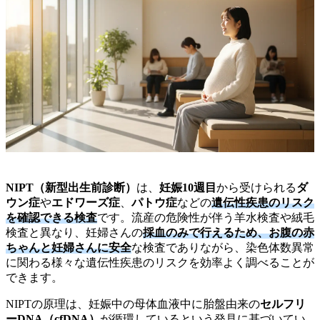
NIPT（新型出生前診断）
は、
妊娠10週目
から受けられる
ダ
ウン症
や
エドワーズ症
、
パトウ症
などの
遺伝性疾患のリスク
を確認できる検査
です。流産の危険性が伴う羊水検査や絨毛
検査と異なり、妊婦さんの
採血のみで行えるため、お腹の赤
ちゃんと妊婦さんに安全
な検査でありながら、染色体数異常
に関わる様々な遺伝性疾患のリスクを効率よく調べることが
できます。
NIPTの原理は、妊娠中の母体血液中に胎盤由来の
セルフリ
ーDNA（cfDNA）
が循環しているという発見に基づいてい