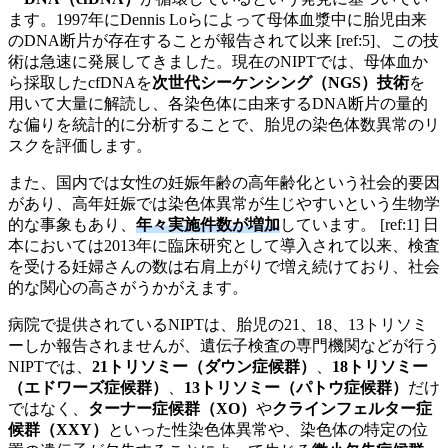
ます。1997年にDennis Loらによって母体血漿中に胎児由来
のDNA断片が存在することが報告されて以来 [ref:5]、この技
術は急速に発展してきました。現在のNIPTでは、母体血か
ら採取したcfDNAを
次世代シーケンシング（NGS）技術
を
用いて大量に解読し、各染色体に由来するDNA断片の量的
な偏りを統計的に分析することで、胎児の染色体数異常のリ
スクを評価します。
また、国内では女性の妊娠年齢の高年齢化という社会的要因
があり、高年妊娠では染色体異常が生じやすいという生物学
的な事象もあり、
年々実施件数が増加
しています。 [ref:1] 日
本においては2013年に臨床研究として導入されて以来、検査
を受ける妊婦さんの数は右肩上がりで増え続けており、社会
的な関心の高さがうかがえます。
病院で提供されているNIPTは、胎児の21、18、13トリソミ
ーしか報告されませんが、遺伝子検査の専門機関などが行う
NIPTでは、
21トリソミー（ダウン症候群）
、
18トリソミー
（エドワーズ症候群）
、
13トリソミー（パトウ症候群）
だけ
ではなく、
ターナー症候群（XO）
や
クラインフェルター症
候群（XXY）
といった性染色体異常や、染色体の特定の位