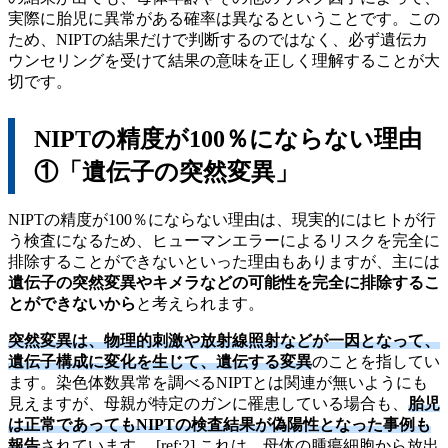
実際に胎児に異常がある確率は異なるということです。この
ため、NIPTの結果だけで判断するのではなく、必ず遺伝カ
ウンセリングを受けて結果の意味を正しく理解することが大
切です。
NIPTの精度が100％にならない理由
①「遺伝子の突然変異」
NIPTの精度が100％にならない理由は、現実的にはヒトが行
う検査になるため、ヒューマンエラーによるリスクを完全に
排除することができないといった理由もありますが、主には
遺伝子の突然変異やキメラなどの可能性を完全に排除するこ
とができないから
と考えられます。
突然変異は、物理的刺激や放射線照射などが一因となって、
遺伝子構成に変化を生じて、遺伝する変異
のことを指してい
ます。染色体数異常を調べるNIPTとは関連が無いようにも
見えますが、母親が特定のガンに罹患している場合も、
胎児
は正常であってもNIPTの検査結果が偽陽性となった事例も
報告
されています。 [ref:2] これは、母体の腫瘍細胞から放出