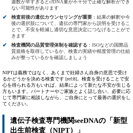
週数が早すぎるとcfDNA量が不十分で正確な解析ができ
ない可能性があります
検査前後の遺伝カウンセリングが重要
：結果の解釈や今
後の選択肢について、遺伝の専門家から説明を受けるこ
とで、不安を軽減し適切な意思決定につなげることがで
きます
検査機関の品質管理体制を確認する
：ISOなどの国際品
質規格を取得しているか、検査の実績や精度管理の仕組
みが整っているかを確認しましょう
NIPTは義務ではなく、あくまで妊婦さん自身の意思で受け
るかどうかを決める検査です [ref:8]。検査を受けることで安
心を得られる方もいれば、結果によって新たな不安が生じる
方もいます。パートナーやご家族とよく話し合い、必要に応
じて専門家に相談しながら、ご自身にとって最善の選択をし
てください。
遺伝子検査専門機関seeDNAの「新型
出生前検査（NIPT）」