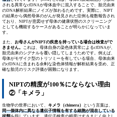
される異常なcfDNAが母体血中に混入することで、胎児由来
のDNA解析結果にノイズが加わるためです。実際に、NIPT
の結果から偶然母体のがんが発見された症例も複数報告され
ており、NIPTが意図せず母体の健康状態のスクリーニング
としても機能するケースがあることが明らかになっていま
す。
また、
お母さんがNIPTの疾患を持っている場合は検査がで
きません。
これは、母体自身の染色体異常によるcfDNAが、
胎児由来のシグナルを覆い隠してしまうためです。例えば、
母体がモザイク型のトリソミーを有している場合、母体由来
のcfDNAに含まれる余剰な染色体情報が解析結果を歪め、正
確な胎児のリスク評価が困難になります。
NIPTの精度が100％にならない理由
②「キメラ」
生物学の世界において、
キメラ（chimera）
という言葉は、
同一個体内に異なる遺伝子情報を有する細胞が混在している
状態
を指しています。遺伝子検査の精度はすさまじく向上し