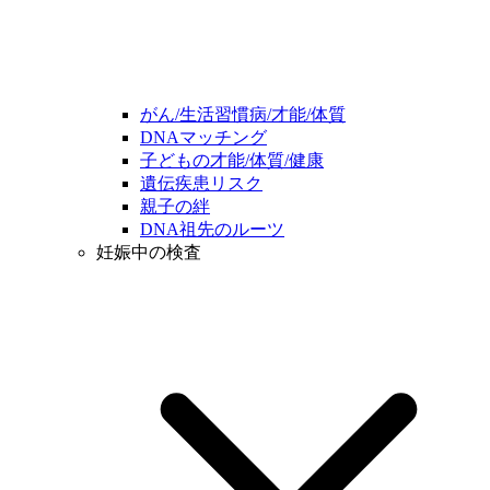
がん/生活習慣病/才能/体質
DNAマッチング
子どもの才能/体質/健康
遺伝疾患リスク
親子の絆
DNA祖先のルーツ
妊娠中の検査