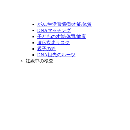
がん/生活習慣病/才能/体質
DNAマッチング
子どもの才能/体質/健康
遺伝疾患リスク
親子の絆
DNA祖先のルーツ
妊娠中の検査