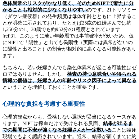
色体異常のリスクがかなり低く、そのためNIPTで新たに分
かることも相対的に少なくなりやすい
のです。21トリソミー
（ダウン症候群）の発生頻度は母体年齢とともに上昇するこ
とが明確に示されており、たとえば25歳の妊婦さんでは約
1,250分の1、30歳でも約952分の1程度とされています
[ref:3]。このように若い年齢層では事前確率が低いため、仮
にNIPTで「陽性」と出ても偽陽性（実際には異常がないの
に陽性と出ること）の割合が相対的に高くなる可能性があり
ます。
もちろん、若い妊婦さんでも染色体異常が起こる可能性はゼ
ロではありません。しかし、
検査の持つ意味合いや得られる
情報の価値は、妊婦さんの年齢やリスク因子によって異なる
ということを理解しておくことが重要です。
心理的な負担を考慮する重要性
心理的観点からも、受検しない選択が妥当になるケースがあ
ります。NIPTは採血だけで受けられる反面、
結果が出るま
での期間に不安が強くなる妊婦さんが一定数いる
ことは臨床
現場でもよく認識されています。通常、結果が届くまでに約