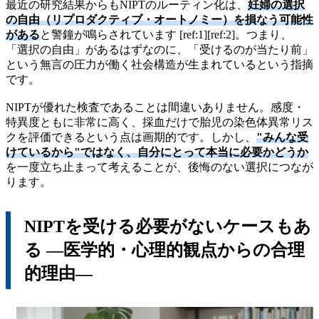
最近の研究結果からもNIPTのルーティン化は、
妊婦の選択
の自由（リプロダクティブ・オートノミー）を損なう可能性
がある
と警鐘が鳴らされています [ref:1][ref:2]。つまり、
「選択の自由」があるはずなのに、「受けるのが当たり前」
という無言の圧力が働く社会構造が生まれているという指摘
です。
NIPTが優れた検査であることは間違いありません。感度・
特異度ともに非常に高く、採血だけで胎児の染色体異常リス
クを評価できるという点は画期的です。しかし、
"みんな受
けているから"ではなく、自分にとって本当に必要かどうか
を一度立ち止まって考えることが、後悔のない選択につなが
ります。
NIPTを受ける必要がないケースもあ
る —医学的・心理的観点からの合理
的理由—