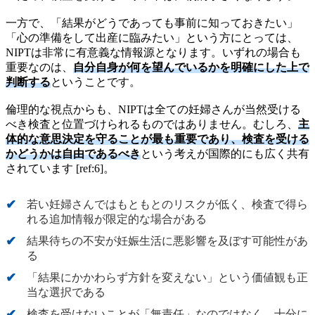
一方で、「結果がどうであっても事前に知っておきたい」
「心の準備をして出産に臨みたい」という方にとっては、
NIPTは非常に有意義な情報源となります。いずれの場合も
重要なのは、
自分自身が何を望んでいるかを明確にした上で
判断する
ということです。
倫理的な視点からも、NIPTは全ての妊婦さんが当然受ける
べき検査と位置づけられるものではありません。むしろ、
主
体的な意思決定を守ることが最も重要であり、検査を受ける
かどうかは自由であるべき
という考えが国際的にも広く共有
されています [ref:6]。
若い妊婦さんではもともとのリスクが低く、検査で得ら
れる追加情報が限定的な場合がある
結果待ちの不安が妊娠生活に悪影響を及ぼす可能性があ
る
「結果にかかわらず方針を変えない」という価値観も正
当な選択である
検査を受けないことが「無責任」なのではなく、十分に