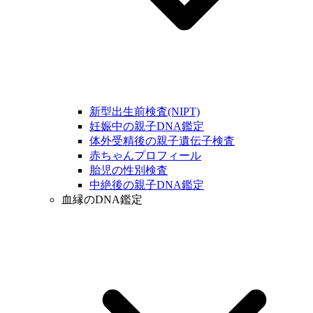
新型出生前検査(NIPT)
妊娠中の親子DNA鑑定
体外受精後の親子遺伝子検査
赤ちゃんプロフィール
胎児の性別検査
中絶後の親子DNA鑑定
血縁のDNA鑑定