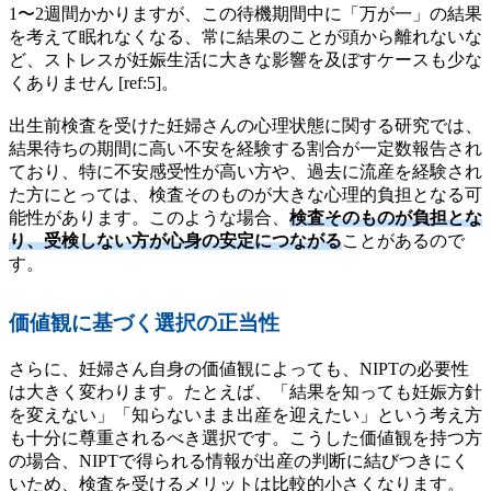
1〜2週間かかりますが、この待機期間中に「万が一」の結果
を考えて眠れなくなる、常に結果のことが頭から離れないな
ど、ストレスが妊娠生活に大きな影響を及ぼすケースも少な
くありません [ref:5]。
出生前検査を受けた妊婦さんの心理状態に関する研究では、
結果待ちの期間に高い不安を経験する割合が一定数報告され
ており、特に不安感受性が高い方や、過去に流産を経験され
た方にとっては、検査そのものが大きな心理的負担となる可
能性があります。このような場合、
検査そのものが負担とな
り、受検しない方が心身の安定につながる
ことがあるので
す。
価値観に基づく選択の正当性
さらに、妊婦さん自身の価値観によっても、NIPTの必要性
は大きく変わります。たとえば、「結果を知っても妊娠方針
を変えない」「知らないまま出産を迎えたい」という考え方
も十分に尊重されるべき選択です。こうした価値観を持つ方
の場合、NIPTで得られる情報が出産の判断に結びつきにく
いため、検査を受けるメリットは比較的小さくなります。