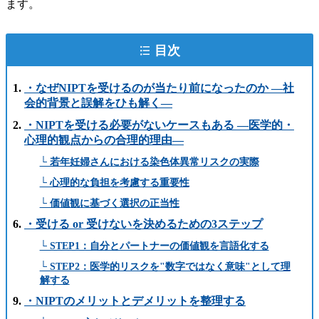
ます。
目次
・なぜNIPTを受けるのが当たり前になったのか —社
会的背景と誤解をひも解く—
・NIPTを受ける必要がないケースもある —医学的・
心理的観点からの合理的理由—
└ 若年妊婦さんにおける染色体異常リスクの実際
└ 心理的な負担を考慮する重要性
└ 価値観に基づく選択の正当性
・受ける or 受けないを決めるための3ステップ
└ STEP1：自分とパートナーの価値観を言語化する
└ STEP2：医学的リスクを"数字ではなく意味"として理
解する
・NIPTのメリットとデメリットを整理する