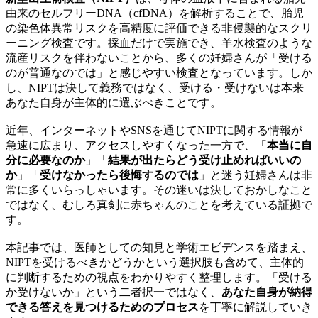
由来のセルフリーDNA（cfDNA）を解析することで、胎児
の染色体異常リスクを高精度に評価できる非侵襲的なスクリ
ーニング検査です。採血だけで実施でき、羊水検査のような
流産リスクを伴わないことから、多くの妊婦さんが「受ける
のが普通なのでは」と感じやすい検査となっています。しか
し、NIPTは決して義務ではなく、受ける・受けないは本来
あなた自身が主体的に選ぶべきことです。
近年、インターネットやSNSを通じてNIPTに関する情報が
急速に広まり、アクセスしやすくなった一方で、「
本当に自
分に必要なのか
」「
結果が出たらどう受け止めればいいの
か
」「
受けなかったら後悔するのでは
」と迷う妊婦さんは非
常に多くいらっしゃいます。その迷いは決しておかしなこと
ではなく、むしろ真剣に赤ちゃんのことを考えている証拠で
す。
本記事では、医師としての知見と学術エビデンスを踏まえ、
NIPTを受けるべきかどうかという選択肢も含めて、主体的
に判断するための視点をわかりやすく整理します。「受ける
か受けないか」という二者択一ではなく、
あなた自身が納得
できる答えを見つけるためのプロセス
を丁寧に解説していき