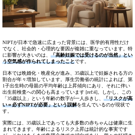
NIPTが日本で急速に広まった背景には、医学的有用性だけ
でなく、社会的・心理的な要因が複雑に重なっています。特
に影響が大きいのは、
「高齢妊娠では受けるのが当然」とい
う空気感が作られてしまったこと
です。
日本では晩婚化・晩産化が進み、35歳以上で妊娠される方の
割合が年々増加しています。厚生労働省の統計によれば、第
1子出生時の母親の平均年齢は上昇傾向にあり、それに伴い
出生前検査への関心も高まっています [ref:4]。しかし、この
「35歳以上」という年齢の数字が一人歩きし、
「リスクが高
い＝必ずNIPTが必要」という誤解
を生んでいるのが現状で
す。
実際には、35歳以上であっても大多数の赤ちゃんは健康に生
まれてきます。年齢によるリスク上昇は統計的な事実です