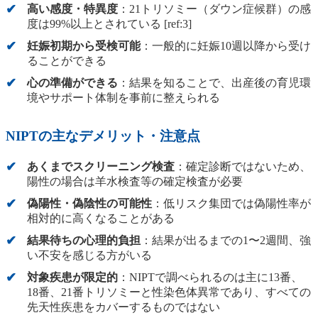
高い感度・特異度
：21トリソミー（ダウン症候群）の感
度は99%以上とされている [ref:3]
妊娠初期から受検可能
：一般的に妊娠10週以降から受け
ることができる
心の準備ができる
：結果を知ることで、出産後の育児環
境やサポート体制を事前に整えられる
NIPTの主なデメリット・注意点
あくまでスクリーニング検査
：確定診断ではないため、
陽性の場合は羊水検査等の確定検査が必要
偽陽性・偽陰性の可能性
：低リスク集団では偽陽性率が
相対的に高くなることがある
結果待ちの心理的負担
：結果が出るまでの1〜2週間、強
い不安を感じる方がいる
対象疾患が限定的
：NIPTで調べられるのは主に13番、
18番、21番トリソミーと性染色体異常であり、すべての
先天性疾患をカバーするものではない