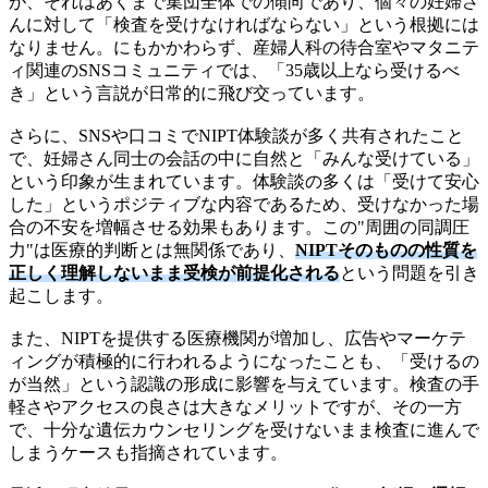
が、それはあくまで集団全体での傾向であり、個々の妊婦さ
んに対して「検査を受けなければならない」という根拠には
なりません。にもかかわらず、産婦人科の待合室やマタニテ
ィ関連のSNSコミュニティでは、「35歳以上なら受けるべ
き」という言説が日常的に飛び交っています。
さらに、SNSや口コミでNIPT体験談が多く共有されたこと
で、妊婦さん同士の会話の中に自然と「みんな受けている」
という印象が生まれています。体験談の多くは「受けて安心
した」というポジティブな内容であるため、受けなかった場
合の不安を増幅させる効果もあります。この"周囲の同調圧
力"は医療的判断とは無関係であり、
NIPTそのものの性質を
正しく理解しないまま受検が前提化される
という問題を引き
起こします。
また、NIPTを提供する医療機関が増加し、広告やマーケテ
ィングが積極的に行われるようになったことも、「受けるの
が当然」という認識の形成に影響を与えています。検査の手
軽さやアクセスの良さは大きなメリットですが、その一方
で、十分な遺伝カウンセリングを受けないまま検査に進んで
しまうケースも指摘されています。