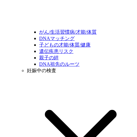
がん/生活習慣病/才能/体質
DNAマッチング
子どもの才能/体質/健康
遺伝疾患リスク
親子の絆
DNA祖先のルーツ
妊娠中の検査