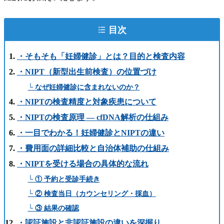
目次
・そもそも「妊婦健診」とは？目的と検査内容
・NIPT（新型出生前検査）の位置づけ
└ なぜ妊婦健診に含まれないのか？
・NIPTの検査精度と対象疾患について
・NIPTの検査原理 ― cfDNA解析の仕組み
・一目でわかる！妊婦健診とNIPTの違い
・費用面の詳細比較と自治体補助の仕組み
・NIPTを受ける場合の具体的な流れ
└ ① 予約と受診手続き
└ ② 検査当日（カウンセリング・採血）
└ ③ 結果の確認
・認証施設と非認証施設の違いを深掘り