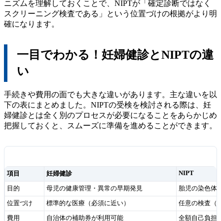
ニズムを理解しておくことで、NIPTが「確定診断ではなく
スクリーニング検査である」という位置づけの根拠がより明
確になります。
一目でわかる！妊婦健診とNIPTの違
い
手続きや費用の面でも大きな違いがあります。主な違いを以
下の表にまとめました。NIPTの受検を検討される際は、妊
婦健診とは全く別のプロセスが必要になることをあらかじめ
把握しておくと、スムーズに準備を進めることができます。
NIPT
項目
妊婦健診
目的
母児の健康管理・異常の早期発見
胎児の染色体
位置づけ
標準的な医療（必須に近い）
任意の検査（
費用
自治体の補助券が利用可能
全額自己負担