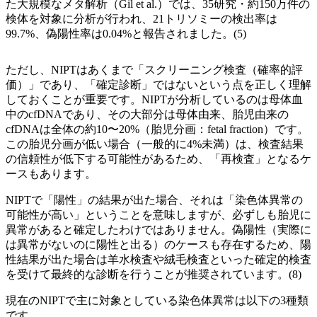
た大規模なメタ解析（Gil et al.）では、35研究・約150万件の
検体を対象に分析が行われ、21トリソミーの検出率は
99.7%、偽陽性率は0.04%と報告されました。(5)
ただし、NIPTはあくまで「スクリーニング検査（確率的評
価）」であり、「確定診断」ではないという点を正しく理解
しておくことが重要です。NIPTが分析しているのは母体血
中のcfDNAであり、その大部分は母体由来、胎児由来の
cfDNAは全体の約10〜20%（胎児分画：fetal fraction）です。
この胎児分画が低い場合（一般的に4%未満）は、検査結果
の信頼性が低下する可能性があるため、「再検査」となるケ
ースもあります。
NIPTで「陽性」の結果が出た場合、それは「染色体異常の
可能性が高い」ということを意味しますが、必ずしも胎児に
異常があると確定したわけではありません。偽陽性（実際に
は異常がないのに陽性と出る）のケースも存在するため、陽
性結果が出た場合は羊水検査や絨毛検査といった確定的検査
を受けて最終的な診断を行うことが推奨されています。(8)
現在のNIPTで主に対象としている染色体異常は以下の3種類
です。