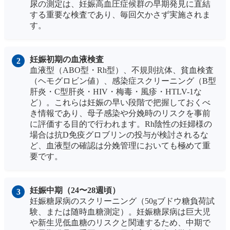
尿の測定は、妊娠高血圧症候群の早期発見に直結
する重要な検査であり、毎回欠かさず実施されま
す。
妊娠初期の血液検査
血液型（ABO型・Rh型）、不規則抗体、貧血検査
（ヘモグロビン値）、感染症スクリーニング（B型
肝炎・C型肝炎・HIV・梅毒・風疹・HTLV-1な
ど）。これらは妊娠の早い段階で把握しておくべ
き情報であり、母子感染や分娩時のリスクを事前
に評価する目的で行われます。Rh陰性の妊婦様の
場合は抗D免疫グロブリンの投与が検討されるな
ど、血液型の確認は分娩管理においても極めて重
要です。
妊娠中期（24〜28週頃）
妊娠糖尿病のスクリーニング（50gブドウ糖負荷試
験、または随時血糖測定）。妊娠糖尿病は巨大児
や新生児低血糖のリスクと関連するため、中期で