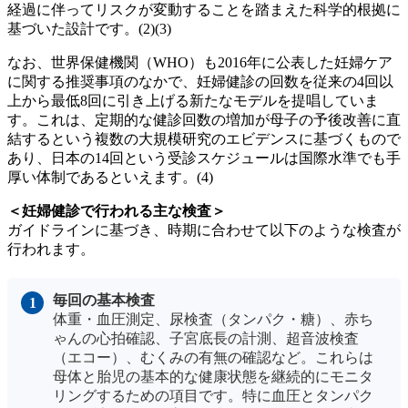
経過に伴ってリスクが変動することを踏まえた科学的根拠に
基づいた設計です。(2)(3)
なお、世界保健機関（WHO）も2016年に公表した妊婦ケア
に関する推奨事項のなかで、妊婦健診の回数を従来の4回以
上から最低8回に引き上げる新たなモデルを提唱していま
す。これは、定期的な健診回数の増加が母子の予後改善に直
結するという複数の大規模研究のエビデンスに基づくもので
あり、日本の14回という受診スケジュールは国際水準でも手
厚い体制であるといえます。(4)
＜妊婦健診で行われる主な検査＞
ガイドラインに基づき、時期に合わせて以下のような検査が
行われます。
毎回の基本検査
体重・血圧測定、尿検査（タンパク・糖）、赤ち
ゃんの心拍確認、子宮底長の計測、超音波検査
（エコー）、むくみの有無の確認など。これらは
母体と胎児の基本的な健康状態を継続的にモニタ
リングするための項目です。特に血圧とタンパク