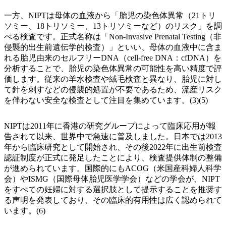
一方、NIPTは母体の血液から「胎児の染色体異常（21トリ
ソミー、18トリソミー、13トリソミーなど）のリスク」を調
べる検査です。正式名称は「Non-Invasive Prenatal Testing（非
侵襲的出生前遺伝学的検査）」といい、母体の血液中に含ま
れる胎児由来のセルフリーDNA（cell-free DNA：cfDNA）を
分析することで、胎児の染色体異常の可能性を高い精度で評
価します。従来の羊水検査や絨毛検査と異なり、胎児に対し
て針を刺すなどの侵襲的処置が不要であるため、流産リスク
を伴わない安全な検査として注目を集めています。(3)(5)
NIPTは2011年に香港の研究グループによって臨床応用が報
告されて以来、世界中で急速に普及しました。日本では2013
年から臨床研究として開始され、その後2022年に出生前検査
認証制度が正式に発足したことにより、検査提供体制の整備
が進められています。国際的にもACOG（米国産科婦人科学
会）やISMG（国際母体胎児医学学会）などの学会が、NIPT
をすべての妊婦に対する選択肢として提示することを推奨す
る声明を発表しており、その臨床的有用性は広く認められて
います。(6)