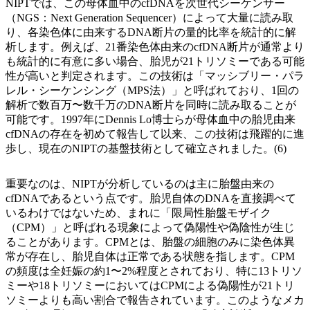
NIPTでは、この母体血中のcfDNAを次世代シーケンサー
（NGS：Next Generation Sequencer）によって大量に読み取
り、各染色体に由来するDNA断片の量的比率を統計的に解
析します。例えば、21番染色体由来のcfDNA断片が通常より
も統計的に有意に多い場合、胎児が21トリソミーである可能
性が高いと判定されます。この技術は「マッシブリー・パラ
レル・シーケンシング（MPS法）」と呼ばれており、1回の
解析で数百万〜数千万のDNA断片を同時に読み取ることが
可能です。1997年にDennis Lo博士らが母体血中の胎児由来
cfDNAの存在を初めて報告して以来、この技術は飛躍的に進
歩し、現在のNIPTの基盤技術として確立されました。(6)
重要なのは、NIPTが分析しているのは主に胎盤由来の
cfDNAであるという点です。胎児自体のDNAを直接調べて
いるわけではないため、まれに「限局性胎盤モザイク
（CPM）」と呼ばれる現象によって偽陽性や偽陰性が生じ
ることがあります。CPMとは、胎盤の細胞のみに染色体異
常が存在し、胎児自体は正常である状態を指します。CPM
の頻度は全妊娠の約1〜2%程度とされており、特に13トリソ
ミーや18トリソミーにおいてはCPMによる偽陽性が21トリ
ソミーよりも高い割合で報告されています。このようなメカ