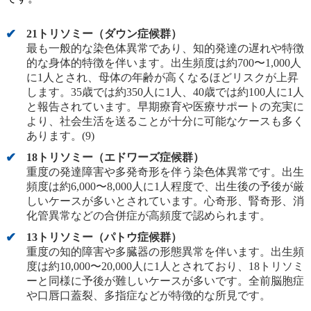
21トリソミー（ダウン症候群）
最も一般的な染色体異常であり、知的発達の遅れや特徴
的な身体的特徴を伴います。出生頻度は約700〜1,000人
に1人とされ、母体の年齢が高くなるほどリスクが上昇
します。35歳では約350人に1人、40歳では約100人に1人
と報告されています。早期療育や医療サポートの充実に
より、社会生活を送ることが十分に可能なケースも多く
あります。(9)
18トリソミー（エドワーズ症候群）
重度の発達障害や多発奇形を伴う染色体異常です。出生
頻度は約6,000〜8,000人に1人程度で、出生後の予後が厳
しいケースが多いとされています。心奇形、腎奇形、消
化管異常などの合併症が高頻度で認められます。
13トリソミー（パトウ症候群）
重度の知的障害や多臓器の形態異常を伴います。出生頻
度は約10,000〜20,000人に1人とされており、18トリソミ
ーと同様に予後が難しいケースが多いです。全前脳胞症
や口唇口蓋裂、多指症などが特徴的な所見です。