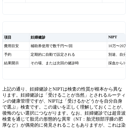
NIPT
項目
妊婦健診
費用目安
補助券使用で数千円〜/回
10万〜20
予約
定期的に自動で設定される
別途、自分
結果開示
その場、または次回の健診時
採血から10
上記の通り、妊婦健診とNIPTは検査の性質が根本から異な
ります。妊婦健診は「受けることが当然」とされるルーティ
ンの健康管理ですが、NIPTは「受けるかどうかを自分自身
で選ぶ」検査です。この違いを正しく理解しておくことが、
後悔のない選択につながります。なお、妊婦健診では超音波
検査を通じて胎児の形態的な異常（NT：胎児頸部浮腫の肥
厚など）が偶発的に発見されることもありますが、これは染