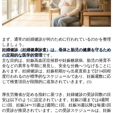
まず、通常の妊婦健診が何のために行われているのかを整理
しましょう。
妊婦健診（妊婦健康診査）は、母体と胎児の健康を守るため
の定期的な医学的管理
です。
主な目的は、妊娠高血圧症候群や妊娠糖尿病、胎児の発育不
全などの異常を早期に発見し、安全な分娩へつなげることに
あります。妊婦健診は、妊娠初期から出産直前まで計14回程
度行われるのが標準的なスケジュールであり、妊娠週数に応
じて検査項目が段階的に追加されていきます。(1)
厚生労働省が定める指針に基づき、妊婦健診の受診回数の目
安は以下のように設定されています。妊娠23週までは4週間
に1回、妊娠24〜35週は2週間に1回、妊娠36週以降は毎週1回
の受診が推奨されています。この受診スケジュールは、妊娠