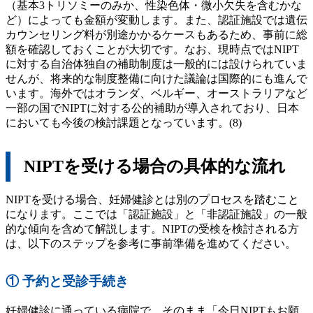
（基本3トリソミーのみか、性染色体・微小欠失を含むかな
ど）によっても金額が変動します。また、認証施設では遺伝
カウンセリング料が別途かかるケースもあるため、事前に総
額を確認しておくことが大切です。なお、現時点ではNIPT
に対する自治体独自の補助制度は一般的には設けられていま
せんが、将来的な制度整備に向けた議論は国際的にも進んで
います。海外ではオランダ、ベルギー、オーストラリアなど
一部の国でNIPTに対する公的補助が導入されており、日本
においても今後の検討課題となっています。(8)
NIPTを受ける場合の具体的な流れ
NIPTを受ける場合、妊婦健診とは別のプロセスを踏むこと
になります。ここでは「認証施設」と「非認証施設」の一般
的な傾向を含めて解説します。NIPTの受検を検討される方
は、以下のステップを参考に事前準備を進めてください。
① 予約と受診手続き
妊婦健診に通っている病院で、そのまま「今日NIPTもお願