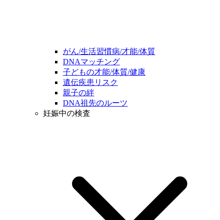
がん/生活習慣病/才能/体質
DNAマッチング
子どもの才能/体質/健康
遺伝疾患リスク
親子の絆
DNA祖先のルーツ
妊娠中の検査