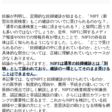
妊娠が判明し、定期的な妊婦健診が始まると、「NIPT（新
型出生前検査）もこの健診のついでに受けられるのかな？」
「通常の血液検査と一緒に済ませられる？」と疑問に思う方
も多いのではないでしょうか。近年、NIPTに関するメディ
ア報道やSNSでの情報共有が増えたことで、NIPTの存在自
体は広く知られるようになりました。しかし、「どこで受け
られるのか」「妊婦健診の中に含まれているのか」といった
具体的な部分については、正確に理解されていないケースが
少なくありません。
結論から申し上げますと、
NIPTは通常の妊婦健診とは「別
物」として扱われており、健診の一環としてそのまま受ける
ことはできません。
本記事では、なぜNIPTと妊婦健診が分けられているのか、
その医学的・制度的な理由や、費用・手続きの違いについて
医師の視点で詳しく解説します。NIPTの検査精度や対象疾
患、認証施設と非認証施設の違い、さらには遺伝カウンセリ
ングの重要性に至るまで、これからNIPTを検討している妊
婦様やご家族の方にとって、意思決定の助けとなる情報を網
羅的にお伝えいたします。