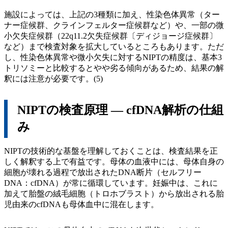
施設によっては、上記の3種類に加え、性染色体異常（ター
ナー症候群、クラインフェルター症候群など）や、一部の微
小欠失症候群（22q11.2欠失症候群〔ディジョージ症候群〕
など）まで検査対象を拡大しているところもあります。ただ
し、性染色体異常や微小欠失に対するNIPTの精度は、基本3
トリソミーと比較するとやや劣る傾向があるため、結果の解
釈には注意が必要です。(5)
NIPTの検査原理 ― cfDNA解析の仕組
み
NIPTの技術的な基盤を理解しておくことは、検査結果を正
しく解釈する上で有益です。母体の血液中には、母体自身の
細胞が壊れる過程で放出されたDNA断片（セルフリー
DNA：cfDNA）が常に循環しています。妊娠中は、これに
加えて胎盤の絨毛細胞（トロホブラスト）から放出される胎
児由来のcfDNAも母体血中に混在します。