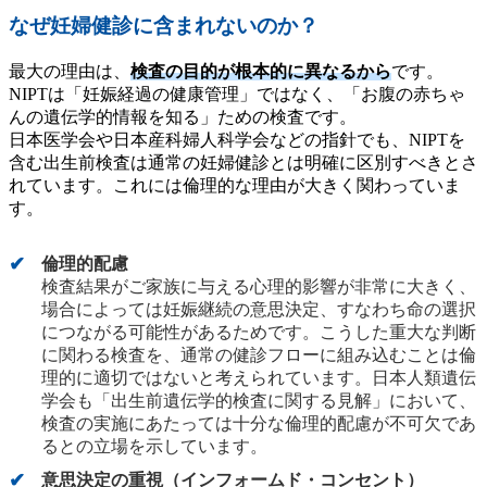
なぜ妊婦健診に含まれないのか？
最大の理由は、
検査の目的が根本的に異なるから
です。
NIPTは「妊娠経過の健康管理」ではなく、「お腹の赤ちゃ
んの遺伝学的情報を知る」ための検査です。
日本医学会や日本産科婦人科学会などの指針でも、NIPTを
含む出生前検査は通常の妊婦健診とは明確に区別すべきとさ
れています。これには倫理的な理由が大きく関わっていま
す。
倫理的配慮
検査結果がご家族に与える心理的影響が非常に大きく、
場合によっては妊娠継続の意思決定、すなわち命の選択
につながる可能性があるためです。こうした重大な判断
に関わる検査を、通常の健診フローに組み込むことは倫
理的に適切ではないと考えられています。日本人類遺伝
学会も「出生前遺伝学的検査に関する見解」において、
検査の実施にあたっては十分な倫理的配慮が不可欠であ
るとの立場を示しています。
意思決定の重視（インフォームド・コンセント）