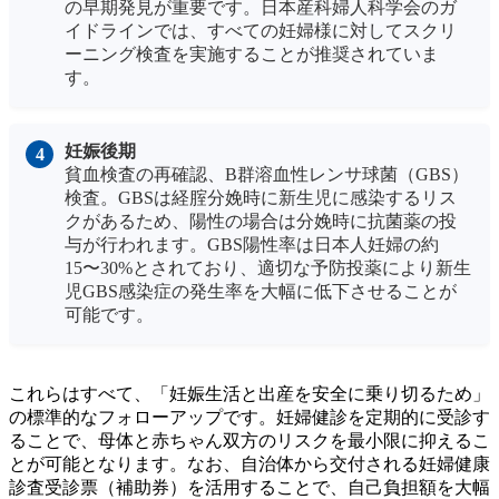
の早期発見が重要です。日本産科婦人科学会のガ
イドラインでは、すべての妊婦様に対してスクリ
ーニング検査を実施することが推奨されていま
す。
妊娠後期
貧血検査の再確認、B群溶血性レンサ球菌（GBS）
検査。GBSは経腟分娩時に新生児に感染するリス
クがあるため、陽性の場合は分娩時に抗菌薬の投
与が行われます。GBS陽性率は日本人妊婦の約
15〜30%とされており、適切な予防投薬により新生
児GBS感染症の発生率を大幅に低下させることが
可能です。
これらはすべて、「妊娠生活と出産を安全に乗り切るため」
の標準的なフォローアップです。妊婦健診を定期的に受診す
ることで、母体と赤ちゃん双方のリスクを最小限に抑えるこ
とが可能となります。なお、自治体から交付される妊婦健康
診査受診票（補助券）を活用することで、自己負担額を大幅