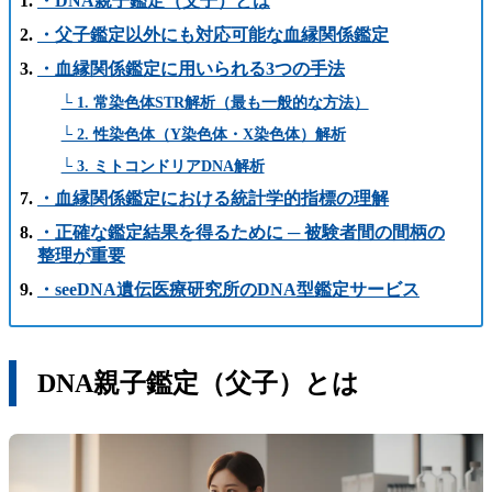
・DNA親子鑑定（父子）とは
・父子鑑定以外にも対応可能な血縁関係鑑定
・血縁関係鑑定に用いられる3つの手法
└ 1. 常染色体STR解析（最も一般的な方法）
└ 2. 性染色体（Y染色体・X染色体）解析
└ 3. ミトコンドリアDNA解析
・血縁関係鑑定における統計学的指標の理解
・正確な鑑定結果を得るために ─ 被験者間の間柄の
整理が重要
・seeDNA遺伝医療研究所のDNA型鑑定サービス
DNA親子鑑定（父子）とは