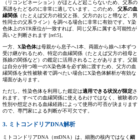
（リコンビネーション）がほとんど起こらないため、父系の
系譜をたどるのに非常に適しています。このため、
父系の血
縁関係
（たとえば父方の祖父と孫、父方のおじと甥など、男
性同士の父系ライン）を調べる場合に非常に有効です。Y染
色体上のSTR座位が一致すれば、同じ父系に属する可能性が
高いと判断されます [ref:5]。
一方、
X染色体
は母親から息子へ1本、両親から娘へ1本ずつ
受け継がれるため、特定の血縁関係（たとえば父方の祖母と
孫娘の関係など）の鑑定に活用されることがあります。父親
は自分が持つ唯一のX染色体を必ず娘に渡すため、父方の血
縁関係を女性被験者で調べたい場合にX染色体解析が有効な
場面があります。
ただし、性染色体を利用した鑑定は
適用できる状況が限定
さ
れます。すべての血縁関係に使えるわけではなく、被験者の
性別や想定される血縁経路によって使用の可否が決まります
ので、専門家による判断が不可欠です。
3. ミトコンドリアDNA解析
ミトコンドリアDNA（mtDNA）は、細胞の核内ではなく
細