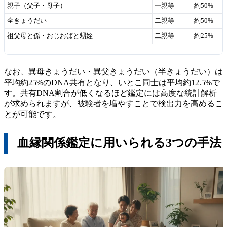
親子（父子・母子）
一親等
約50%
全きょうだい
二親等
約50%
祖父母と孫・おじおばと甥姪
二親等
約25%
なお、異母きょうだい・異父きょうだい（半きょうだい）は
平均約25%のDNA共有となり、いとこ同士は平均約12.5%で
す。共有DNA割合が低くなるほど鑑定には高度な統計解析
が求められますが、被験者を増やすことで検出力を高めるこ
とが可能です。
血縁関係鑑定に用いられる3つの手法