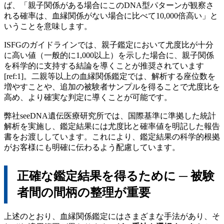
ば、「親子関係がある場合にこのDNA型パターンが観察さ
れる確率は、血縁関係がない場合に比べて10,000倍高い」と
いうことを意味します。
ISFGのガイドラインでは、親子鑑定において尤度比が十分
に高い値（一般的に1,000以上）を示した場合に、親子関係
を科学的に支持する結論を導くことが推奨されています
[ref:1]。二親等以上の血縁関係鑑定では、解析する座位数を
増やすことや、追加の被験者サンプルを得ることで尤度比を
高め、より確実な判定に導くことが可能です。
弊社seeDNA遺伝医療研究所では、国際基準に準拠した統計
解析を実施し、鑑定結果には尤度比と確率値を明記した報告
書をお渡ししています。これにより、鑑定結果の科学的根拠
がお客様にも明確に伝わるよう配慮しています。
正確な鑑定結果を得るために ─ 被験
者間の間柄の整理が重要
上述のとおり、血縁関係鑑定にはさまざまな手法があり、そ