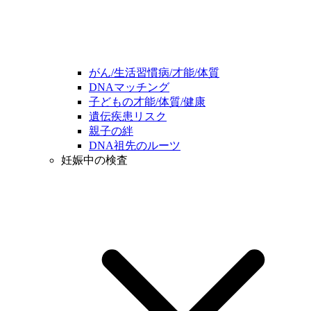
がん/生活習慣病/才能/体質
DNAマッチング
子どもの才能/体質/健康
遺伝疾患リスク
親子の絆
DNA祖先のルーツ
妊娠中の検査