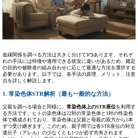
血縁関係を調べる方法は大きく分けて
3つ
あります。それぞ
れの手法には特徴や適用できる状況に違いがあるため、鑑定
の目的や被験者の組み合わせに応じて最適な方法を選択する
必要があります。以下では、各手法の原理、メリット、注意
点を詳しく解説します。
1. 常染色体STR解析（最も一般的な方法）
父親を調べる場合と同様に、
常染色体上のSTR座位
を利用す
る方法です。ヒトの染色体は22対の常染色体と1対の性染色
体で構成されており、常染色体は父親と母親の双方から1本
ずつ受け継ぎます。このため、親子間では各STR座位の対立
遺伝子（アレル）の少なくとも1つが必ず共有されます