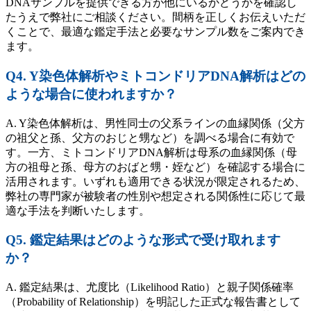
DNAサンプルを提供できる方が他にいるかどうかを確認し
たうえで弊社にご相談ください。間柄を正しくお伝えいただ
くことで、最適な鑑定手法と必要なサンプル数をご案内でき
ます。
Q4. Y染色体解析やミトコンドリアDNA解析はどの
ような場合に使われますか？
A. Y染色体解析は、男性同士の父系ラインの血縁関係（父方
の祖父と孫、父方のおじと甥など）を調べる場合に有効で
す。一方、ミトコンドリアDNA解析は母系の血縁関係（母
方の祖母と孫、母方のおばと甥・姪など）を確認する場合に
活用されます。いずれも適用できる状況が限定されるため、
弊社の専門家が被験者の性別や想定される関係性に応じて最
適な手法を判断いたします。
Q5. 鑑定結果はどのような形式で受け取れます
か？
A. 鑑定結果は、尤度比（Likelihood Ratio）と親子関係確率
（Probability of Relationship）を明記した正式な報告書として