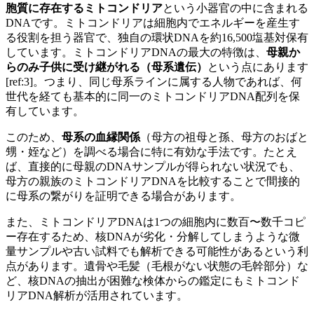
胞質に存在するミトコンドリア
という小器官の中に含まれる
DNAです。ミトコンドリアは細胞内でエネルギーを産生す
る役割を担う器官で、独自の環状DNAを約16,500塩基対保有
しています。ミトコンドリアDNAの最大の特徴は、
母親か
らのみ子供に受け継がれる（母系遺伝）
という点にあります
[ref:3]。つまり、同じ母系ラインに属する人物であれば、何
世代を経ても基本的に同一のミトコンドリアDNA配列を保
有しています。
このため、
母系の血縁関係
（母方の祖母と孫、母方のおばと
甥・姪など）を調べる場合に特に有効な手法です。たとえ
ば、直接的に母親のDNAサンプルが得られない状況でも、
母方の親族のミトコンドリアDNAを比較することで間接的
に母系の繋がりを証明できる場合があります。
また、ミトコンドリアDNAは1つの細胞内に数百〜数千コピ
ー存在するため、核DNAが劣化・分解してしまうような微
量サンプルや古い試料でも解析できる可能性があるという利
点があります。遺骨や毛髪（毛根がない状態の毛幹部分）な
ど、核DNAの抽出が困難な検体からの鑑定にもミトコンド
リアDNA解析が活用されています。