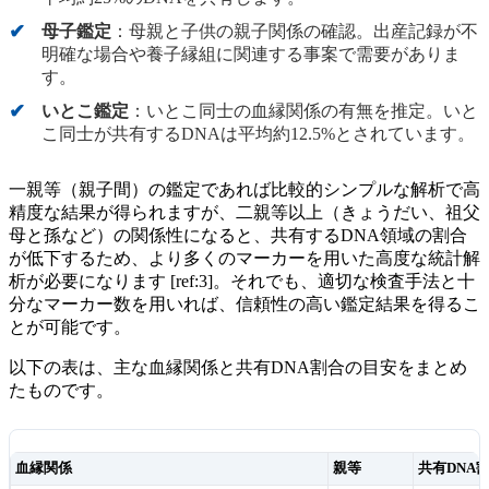
母子鑑定
：母親と子供の親子関係の確認。出産記録が不
明確な場合や養子縁組に関連する事案で需要がありま
す。
いとこ鑑定
：いとこ同士の血縁関係の有無を推定。いと
こ同士が共有するDNAは平均約12.5%とされています。
一親等（親子間）の鑑定であれば比較的シンプルな解析で高
精度な結果が得られますが、二親等以上（きょうだい、祖父
母と孫など）の関係性になると、共有するDNA領域の割合
が低下するため、より多くのマーカーを用いた高度な統計解
析が必要になります [ref:3]。それでも、適切な検査手法と十
分なマーカー数を用いれば、信頼性の高い鑑定結果を得るこ
とが可能です。
以下の表は、主な血縁関係と共有DNA割合の目安をまとめ
たものです。
血縁関係
親等
共有DNA