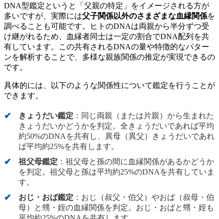
DNA型鑑定というと「父親の特定」をイメージされる方が
多いですが、実際には
父子関係以外のさまざまな血縁関係
を
調べることも可能です。ヒトのDNAは両親から半分ずつ受
け継がれるため、血縁者同士は一定の割合でDNA配列を共
有しています。この共有されるDNAの量や特徴的なパター
ンを解析することで、多様な親族関係の推定が実現できるの
です。
具体的には、以下のような関係性について鑑定を行うことが
できます。
きょうだい鑑定
：同じ両親（または片親）から生まれた
きょうだいかどうかを判定。全きょうだいであれば平均
約50%のDNAを共有し、異母（異父）きょうだいであれ
ば平均約25%を共有します。
祖父母鑑定
：祖父母と孫の間に血縁関係があるかどうか
を判定。祖父母と孫は平均約25%のDNAを共有していま
す。
おじ・おば鑑定
：おじ（叔父・伯父）やおば（叔母・伯
母）と甥・姪の血縁関係を判定。おじ・おばと甥・姪も
平均約25%のDNAを共有します。