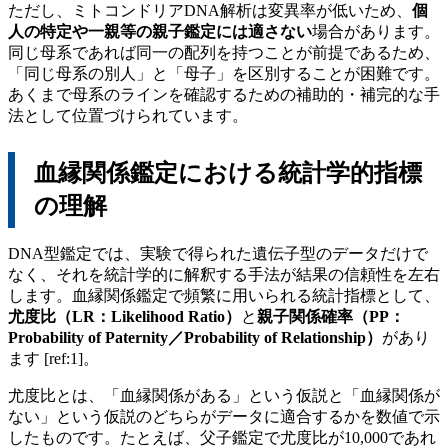
ただし、ミトコンドリアDNA解析は変異率が低いため、
個
人の特定や一親等の親子鑑定には適さない
場合があります。
同じ母系であれば同一の配列を持つことが前提であるため、
「同じ母系の別人」と「母子」を区別することが困難です。
あくまで母系のラインを確認するための補助的・補完的な手
法として位置づけられています。
血縁関係鑑定における統計学的指標
の理解
DNA型鑑定では、実験で得られた遺伝子型のデータだけで
なく、それを統計学的に解釈する手法が結果の信頼性を左右
します。血縁関係鑑定で頻繁に用いられる統計指標として、
尤度比（LR：Likelihood Ratio）
と
親子関係確率（PP：
Probability of Paternity／Probability of Relationship）
があり
ます [ref:1]。
尤度比とは、「血縁関係がある」という仮説と「血縁関係が
ない」という仮説のどちらがデータに適合するかを数値で示
したものです。たとえば、父子鑑定で尤度比が10,000であれ