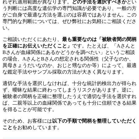
れぞれ適用範囲が異なります。
どの手法を選択すべきか
とい
う判断には高度な遺伝学の専門知識が必要であり、一般の方
がご自身で最適な方法を選ぶのは容易ではありません。この
専門的な判断については、ぜひ弊社にお気軽にご相談くださ
い。
ご相談いただくにあたり、
最も重要なのは「被験者間の間柄
を正確にお伝えいただくこと」
です。たとえば、「Aさんと
Bさんが血縁関係にあるかどうかを調べたい」というご相談
の場合、AさんとBさんの想定される関係性（父子なのか、
異母きょうだいなのか、おじと甥なのか等）によって、最適
な鑑定手法やサンプル採取の方法が大きく異なります。
適切な手法を選択しなければ、十分な統計的検出力が得られ
ず、曖昧な結果に終わってしまうリスクがあります。逆に、
被験者の間柄を正確に整理したうえで適切な手法を選択すれ
ば、二親等以上の血縁関係であっても十分に信頼できる結果
を得ることが可能です。
そのため、お客様には
以下の手順で間柄を整理していただく
こと
をお勧めしています。