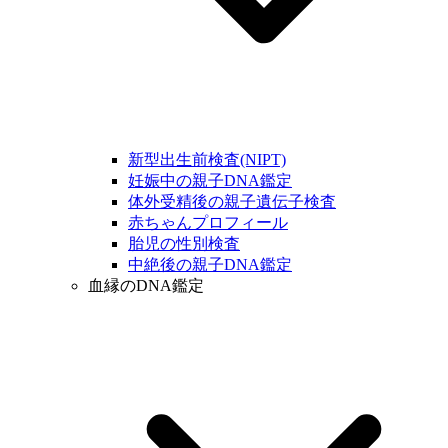
新型出生前検査(NIPT)
妊娠中の親子DNA鑑定
体外受精後の親子遺伝子検査
赤ちゃんプロフィール
胎児の性別検査
中絶後の親子DNA鑑定
血縁のDNA鑑定