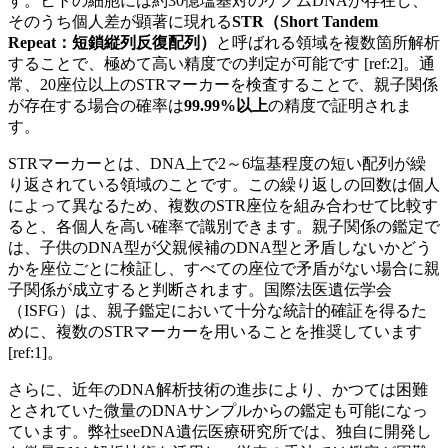
す。ヒトの細胞には約30億塩基対のゲノムDNAが存在し、
そのうち個人差が顕著に現れる
STR（Short Tandem
Repeat：短鎖縦列反復配列）
と呼ばれる領域を複数箇所解析
することで、極めて高い精度での判定が可能です [ref:2]。通
常、20座位以上のSTRマーカーを検査することで、親子関係
が存在する場合の確率は
99.99%以上
の精度で証明されま
す。
STRマーカーとは、DNA上で2～6塩基程度の短い配列が繰
り返されている領域のことです。この繰り返しの回数は個人
によって異なるため、複数のSTR座位を組み合わせて比較す
ると、各個人を高い確率で識別できます。親子関係の鑑定で
は、子供のDNA型が父親候補のDNA型と矛盾しないかどう
かを座位ごとに検証し、すべての座位で矛盾がない場合に親
子関係が成立すると判断されます。国際法医遺伝学会
（ISFG）は、親子鑑定において十分な統計的確証を得るた
めに、複数のSTRマーカーを用いることを推奨しています
[ref:1]。
さらに、近年のDNA解析技術の進歩により、かつては困難
とされていた微量のDNAサンプルからの鑑定も可能になっ
ています。弊社seeDNA遺伝医療研究所では、独自に開発し