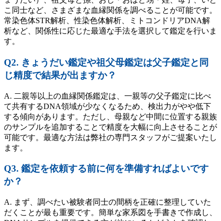
こ同士など、さまざまな血縁関係を調べることが可能です。
常染色体STR解析、性染色体解析、ミトコンドリアDNA解
析など、関係性に応じた最適な手法を選択して鑑定を行いま
す。
Q2. きょうだい鑑定や祖父母鑑定は父子鑑定と同
じ精度で結果が出ますか？
A. 二親等以上の血縁関係鑑定は、一親等の父子鑑定に比べ
て共有するDNA領域が少なくなるため、検出力がやや低下
する傾向があります。ただし、母親など中間に位置する親族
のサンプルを追加することで精度を大幅に向上させることが
可能です。最適な方法は弊社の専門スタッフがご提案いたし
ます。
Q3. 鑑定を依頼する前に何を準備すればよいです
か？
A. まず、調べたい被験者同士の間柄を正確に整理していた
だくことが最も重要です。簡単な家系図を手書きで作成し、