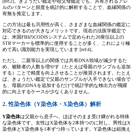
[ref:2]。きょうだい鑑定や祖父母鑑定でも、共有されるアレ
ルのパターンと頻度を統計的に解析することで、血縁関係の
有無を推定します。
この方法は最も汎用性が高く、さまざまな血縁関係の鑑定に
対応できるのが大きなメリットです。現在の法医学鑑定で
は、米国FBIのCODISシステムで定められた20座位以上の
STRマーカーを標準的に使用することが多く、これにより極
めて高い識別能力を実現しています [ref:4]。
ただし、二親等以上の関係では共有DNA領域が減少するた
め、被験者の人数を増やす（たとえば母親のサンプルも追加
する）ことで精度を向上させることが推奨されます。たとえ
ば、きょうだい鑑定で父親のサンプルが入手できない場合で
も、母親のDNAを追加するだけで統計学的な検出力が飛躍
的に向上するケースが少なくありません。
2. 性染色体（Y染色体・X染色体）解析
Y染色体
は父親から息子へ、ほぼそのまま受け継がれる特殊
な染色体です。女性はX染色体を2本持つのに対し、男性はX
染色体とY染色体を1本ずつ持っています。Y染色体は組換え