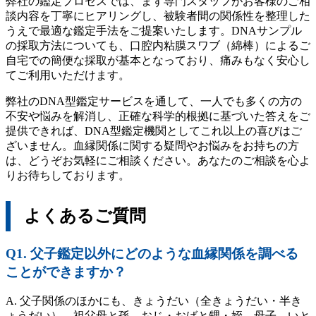
弊社の鑑定プロセスでは、まず専門スタッフがお客様のご相
談内容を丁寧にヒアリングし、被験者間の関係性を整理した
うえで最適な鑑定手法をご提案いたします。DNAサンプル
の採取方法についても、口腔内粘膜スワブ（綿棒）によるご
自宅での簡便な採取が基本となっており、痛みもなく安心し
てご利用いただけます。
弊社のDNA型鑑定サービスを通して、一人でも多くの方の
不安や悩みを解消し、正確な科学的根拠に基づいた答えをご
提供できれば、DNA型鑑定機関としてこれ以上の喜びはご
ざいません。血縁関係に関する疑問やお悩みをお持ちの方
は、どうぞお気軽にご相談ください。あなたのご相談を心よ
りお待ちしております。
よくあるご質問
Q1. 父子鑑定以外にどのような血縁関係を調べる
ことができますか？
A. 父子関係のほかにも、きょうだい（全きょうだい・半き
ょうだい）、祖父母と孫、おじ・おばと甥・姪、母子、いと