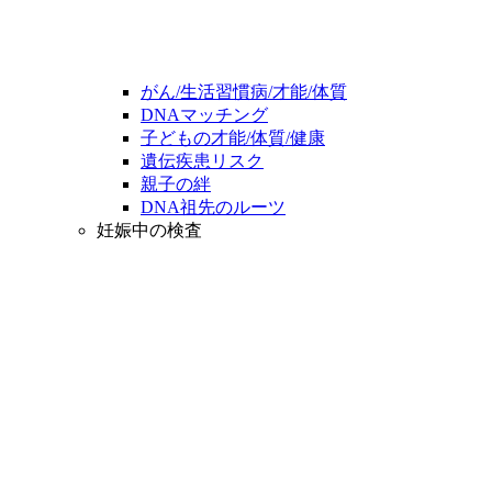
がん/生活習慣病/才能/体質
DNAマッチング
子どもの才能/体質/健康
遺伝疾患リスク
親子の絆
DNA祖先のルーツ
妊娠中の検査