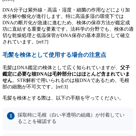
DNA分子は紫外線・高温・湿度・細菌の作用などにより加
水分解や酸化が進行します。特に高温多湿の環境下では
DNAの断片化が急速に進むため、検体の保存方法が鑑定成
功に直結する重要な要素です。法科学の分野でも、検体の適
切な乾燥処理と低温保管がDNA保存の基本原則として確立
されています。[ref:7]
毛髪を検体として使用する場合の注意点
毛髪はDNA鑑定の検体として広く知られていますが、
父子
鑑定に必要な核DNAは毛幹部分にはほとんど含まれていま
せん
。STR解析で用いられるのは核DNAであるため、毛根
部の細胞が不可欠です。[ref:3]
毛髪を検体とする際は、以下の手順を守ってください。
採取時に毛根（白い半透明の組織）が付着してい
ることを確認する