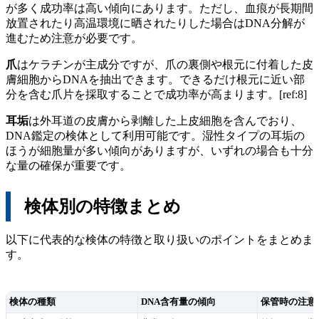
が多く成功率は高い傾向にあります。ただし、血痕が長期間
放置されたり高温環境に晒されたりした場合はDNA分解が
進むため注意が必要です。
爪
はケラチンが主成分ですが、爪の裏側や根元に付着した皮
膚細胞からDNAを抽出できます。できるだけ根元に近い部
分を含む爪片を採取することで成功率が高まります。[ref:8]
耳垢
は外耳道の皮膚から剥離した上皮細胞を含んでおり、
DNA鑑定の検体として利用可能です。湿性タイプの耳垢の
ほうが細胞量が多い傾向がありますが、いずれの場合も十分
な量の確保が重要です。
検体別の特徴まとめ
以下に代表的な検体の特徴と取り扱いのポイントをまとめま
す。
検体の種類
DNA含有量の傾向
保管時の注意