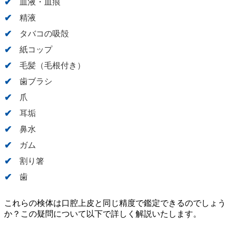
血液・血痕
精液
タバコの吸殻
紙コップ
毛髪（毛根付き）
歯ブラシ
爪
耳垢
鼻水
ガム
割り箸
歯
これらの検体は口腔上皮と同じ精度で鑑定できるのでしょう
か？この疑問について以下で詳しく解説いたします。