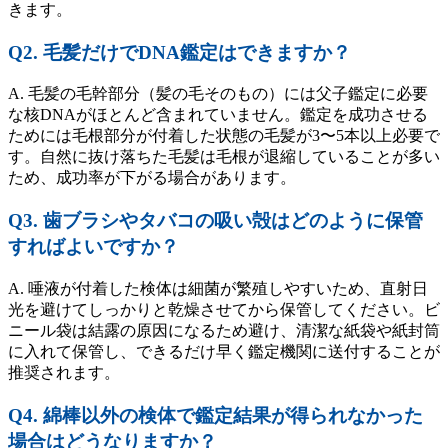
きます。
Q2. 毛髪だけでDNA鑑定はできますか？
A. 毛髪の毛幹部分（髪の毛そのもの）には父子鑑定に必要
な核DNAがほとんど含まれていません。鑑定を成功させる
ためには毛根部分が付着した状態の毛髪が3〜5本以上必要で
す。自然に抜け落ちた毛髪は毛根が退縮していることが多い
ため、成功率が下がる場合があります。
Q3. 歯ブラシやタバコの吸い殻はどのように保管
すればよいですか？
A. 唾液が付着した検体は細菌が繁殖しやすいため、直射日
光を避けてしっかりと乾燥させてから保管してください。ビ
ニール袋は結露の原因になるため避け、清潔な紙袋や紙封筒
に入れて保管し、できるだけ早く鑑定機関に送付することが
推奨されます。
Q4. 綿棒以外の検体で鑑定結果が得られなかった
場合はどうなりますか？