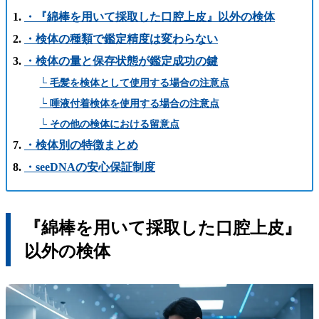
・『綿棒を用いて採取した口腔上皮』以外の検体
・検体の種類で鑑定精度は変わらない
・検体の量と保存状態が鑑定成功の鍵
└ 毛髪を検体として使用する場合の注意点
└ 唾液付着検体を使用する場合の注意点
└ その他の検体における留意点
・検体別の特徴まとめ
・seeDNAの安心保証制度
『綿棒を用いて採取した口腔上皮』
以外の検体