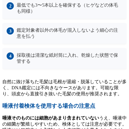
最低でも3〜5本以上を確保する（ヒゲなどの体毛
も同様）
鑑定対象者以外の体毛が混入しないよう細心の注
意を払う
採取後は清潔な紙封筒に入れ、乾燥した状態で保
管する
自然に抜け落ちた毛髪は毛根が退縮・脱落していることが多
く、DNA鑑定には不向きなケースがあります。可能な限
り、頭皮から直接引き抜いた毛髪の使用が推奨されます。
唾液付着検体を使用する場合の注意点
唾液そのものには細胞があまり含まれていない
うえ、唾液中
の細菌が繁殖しやすいため、検体としては注意が必要です。