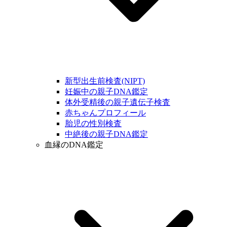
新型出生前検査(NIPT)
妊娠中の親子DNA鑑定
体外受精後の親子遺伝子検査
赤ちゃんプロフィール
胎児の性別検査
中絶後の親子DNA鑑定
血縁のDNA鑑定