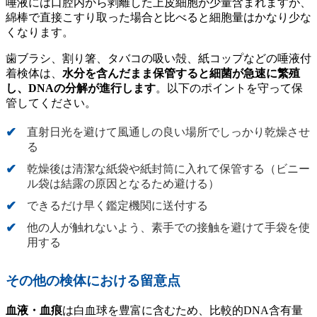
唾液には口腔内から剥離した上皮細胞が少量含まれますが、
綿棒で直接こすり取った場合と比べると細胞量はかなり少な
くなります。
歯ブラシ、割り箸、タバコの吸い殻、紙コップなどの唾液付
着検体は、
水分を含んだまま保管すると細菌が急速に繁殖
し、DNAの分解が進行します
。以下のポイントを守って保
管してください。
直射日光を避けて風通しの良い場所でしっかり乾燥させ
る
乾燥後は清潔な紙袋や紙封筒に入れて保管する（ビニー
ル袋は結露の原因となるため避ける）
できるだけ早く鑑定機関に送付する
他の人が触れないよう、素手での接触を避けて手袋を使
用する
その他の検体における留意点
血液・血痕
は白血球を豊富に含むため、比較的DNA含有量