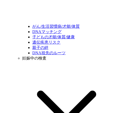
がん/生活習慣病/才能/体質
DNAマッチング
子どもの才能/体質/健康
遺伝疾患リスク
親子の絆
DNA祖先のルーツ
妊娠中の検査