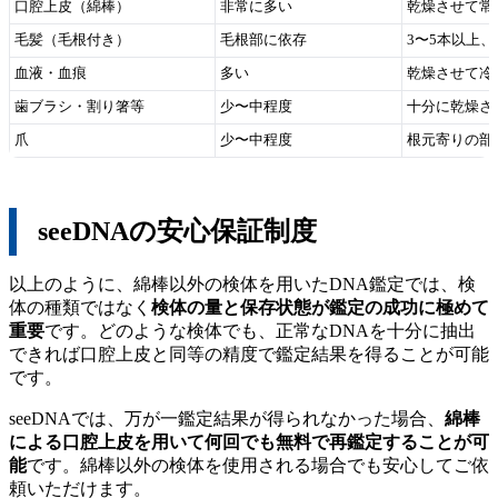
口腔上皮（綿棒）
非常に多い
乾燥させて常
毛髪（毛根付き）
毛根部に依存
3〜5本以上
血液・血痕
多い
乾燥させて冷
歯ブラシ・割り箸等
少〜中程度
十分に乾燥さ
爪
少〜中程度
根元寄りの部
seeDNAの安心保証制度
以上のように、綿棒以外の検体を用いたDNA鑑定では、検
体の種類ではなく
検体の量と保存状態が鑑定の成功に極めて
重要
です。どのような検体でも、正常なDNAを十分に抽出
できれば口腔上皮と同等の精度で鑑定結果を得ることが可能
です。
seeDNAでは、万が一鑑定結果が得られなかった場合、
綿棒
による口腔上皮を用いて何回でも無料で再鑑定することが可
能
です。綿棒以外の検体を使用される場合でも安心してご依
頼いただけます。