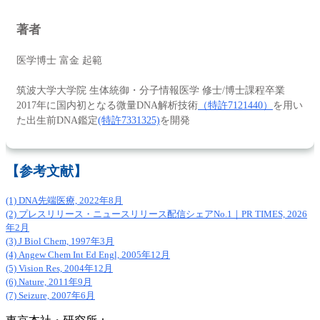
著者
医学博士 富金 起範
筑波大学大学院 生体統御・分子情報医学 修士/博士課程卒業
2017年に国内初となる微量DNA解析技術
（特許7121440）
を用い
た出生前DNA鑑定
(特許7331325)
を開発
【参考文献】
(1) DNA先端医療, 2022年8月
(2) プレスリリース・ニュースリリース配信シェアNo.1｜PR TIMES, 2026
年2月
(3) J Biol Chem, 1997年3月
(4) Angew Chem Int Ed Engl, 2005年12月
(5) Vision Res, 2004年12月
(6) Nature, 2011年9月
(7) Seizure, 2007年6月