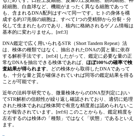
るためです。口腔上皮細胞、皮膚の上皮細胞、筋肉細胞、神
経細胞、白血球など、機能がまったく異なる細胞であって
も、含まれるDNA配列はすべて同一です。ヒトの身体を構
成する約37兆個の細胞は、すべて1つの受精卵から分裂・分
化して生まれたものであり、核内に格納されるゲノム情報は
基本的に変わりません。[ref:3]
DNA鑑定で広く用いられるSTR（Short Tandem Repeat）法
は、検体の種類ではなく、抽出されたDNAの質と量に依存
する解析手法です。[ref:4] したがって、鑑定に必要な量の正
常なDNAを抽出できる検体であれば、
ほぼ100%の確率で検
査結果が得られます
。どの検体から取得したDNAであって
も、十分な量と質が確保されていれば同等の鑑定結果を得る
ことが可能です。
近年の法科学研究でも、微量検体からのDNA型判定におい
てSTR解析の信頼性が繰り返し確認されており、適切に処理
された検体であれば検体間で有意な精度差は認められないこ
とが報告されています。[ref:6] このことからも、鑑定精度を
左右するのは検体の「種類」ではなく「状態」であるといえ
ます。