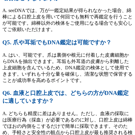
A. seeDNAでは、万が一鑑定結果が得られなかった場合、綿
棒による口腔上皮を用いて何回でも無料で再鑑定を行うこと
が可能です。綿棒以外の検体をご使用になる場合でも安心し
てご依頼いただけます。
Q5. 爪や耳垢でもDNA鑑定は可能ですか？
A. はい、可能です。爪は裏側や根元に付着した皮膚細胞か
らDNAを抽出できます。耳垢も外耳道の皮膚から剥離した
上皮細胞を含んでいるため、DNA鑑定の検体として使用で
きます。いずれも十分な量を確保し、清潔な状態で保管する
ことが成功率を高めるポイントです。
Q6. 血液と口腔上皮では、どちらの方がDNA鑑定
に適していますか？
A. どちらも精度に差はありません。ただし、血液の採取に
は医療行為（採血）が必要であるのに対し、口腔上皮は綿棒
でほおの内側をこするだけで簡単に採取できます。そのた
め、手軽さと安全性の観点から口腔上皮が最も推奨される検