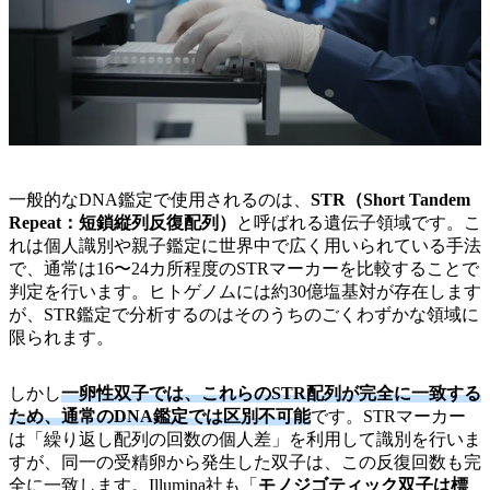
一般的なDNA鑑定で使用されるのは、
STR（Short Tandem
Repeat：短鎖縦列反復配列）
と呼ばれる遺伝子領域です。こ
れは個人識別や親子鑑定に世界中で広く用いられている手法
で、通常は16〜24カ所程度のSTRマーカーを比較することで
判定を行います。ヒトゲノムには約30億塩基対が存在します
が、STR鑑定で分析するのはそのうちのごくわずかな領域に
限られます。
しかし
一卵性双子では、これらのSTR配列が完全に一致する
ため、通常のDNA鑑定では区別不可能
です。STRマーカー
は「繰り返し配列の回数の個人差」を利用して識別を行いま
すが、同一の受精卵から発生した双子は、この反復回数も完
全に一致します。Illumina社も「
モノジゴティック双子は標