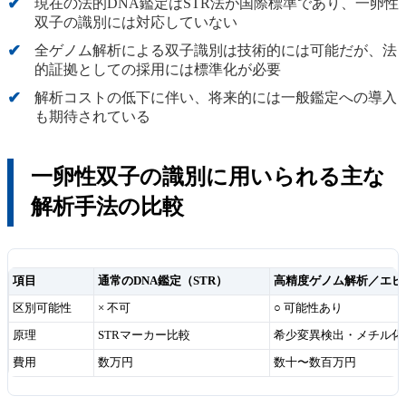
現在の法的DNA鑑定はSTR法が国際標準であり、一卵性
双子の識別には対応していない
全ゲノム解析による双子識別は技術的には可能だが、法
的証拠としての採用には標準化が必要
解析コストの低下に伴い、将来的には一般鑑定への導入
も期待されている
一卵性双子の識別に用いられる主な
解析手法の比較
項目
通常のDNA鑑定（STR）
高精度ゲノム解析／エピ
区別可能性
× 不可
○ 可能性あり
原理
STRマーカー比較
希少変異検出・メチル化
費用
数万円
数十〜数百万円