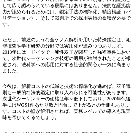
して広く認められている段階にはありません。法的な証拠能
力が認められるためには、鑑定手法の標準化、精度検証（バ
リデーション）、そして裁判所での採用実績の蓄積が必要で
す。
ただし、前述のような全ゲノム解析を用いた特殊鑑定は、犯
罪捜査や学術研究の分野では実用化が進みつつあります。
2013年には、ドイツで一卵性双子が関与した強盗事件におい
て、次世代シーケンシング技術の適用が検討されたことが報
道され、法科学への応用に対する社会的関心が一気に高まり
ました。
今後は、解析コストの低減と技術の標準化が進めば、双子識
別も一般的な法的鑑定に取り入れられる可能性があります。
次世代シーケンサーの価格は年々低下しており、2020年代後
半にはWGS1件あたり数万円台まで下がるとの予測もありま
す。コストの壁が解消されれば、実務レベルでの導入も現実
味を帯びてくるでしょう。