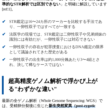
準的なSTR解析では区別できない
」と明確に解説しています
[ref:1]。
STR鑑定は16〜24カ所のマーカーを比較する手法であ
り、一卵性双子ではすべてが一致する
法医学の現場では、STR鑑定は二卵性双子や兄弟姉妹の
識別には有効だが、一卵性双子には対応できない
一卵性双子の存在が犯罪捜査におけるDNA鑑定の限界
として議論されてきた歴史がある
一卵性双子の出生率は約1,000分娩あたり3〜4組とさ
れ、決して稀なケースではない
超高精度ゲノム解析で浮かび上が
る"わずかな違い"
最新の全ゲノム解析（Whole Genome Sequencing: WGS）で
は、受精卵分裂後に生じた
新生突然変異（post-zygotic