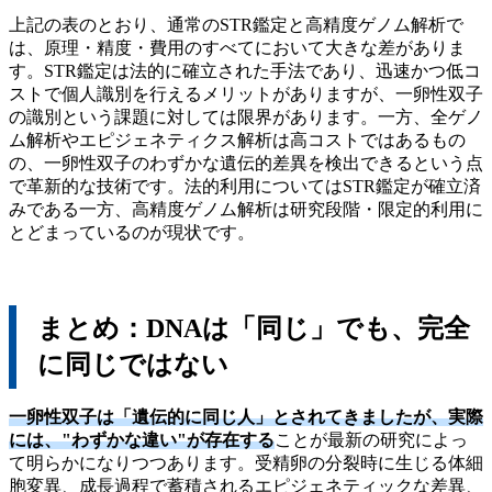
上記の表のとおり、通常のSTR鑑定と高精度ゲノム解析で
は、原理・精度・費用のすべてにおいて大きな差がありま
す。STR鑑定は法的に確立された手法であり、迅速かつ低コ
ストで個人識別を行えるメリットがありますが、一卵性双子
の識別という課題に対しては限界があります。一方、全ゲノ
ム解析やエピジェネティクス解析は高コストではあるもの
の、一卵性双子のわずかな遺伝的差異を検出できるという点
で革新的な技術です。法的利用についてはSTR鑑定が確立済
みである一方、高精度ゲノム解析は研究段階・限定的利用に
とどまっているのが現状です。
まとめ：DNAは「同じ」でも、完全
に同じではない
一卵性双子は「遺伝的に同じ人」とされてきましたが、実際
には、"わずかな違い"が存在する
ことが最新の研究によっ
て明らかになりつつあります。受精卵の分裂時に生じる体細
胞変異、成長過程で蓄積されるエピジェネティックな差異、