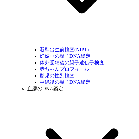
新型出生前検査(NIPT)
妊娠中の親子DNA鑑定
体外受精後の親子遺伝子検査
赤ちゃんプロフィール
胎児の性別検査
中絶後の親子DNA鑑定
血縁のDNA鑑定