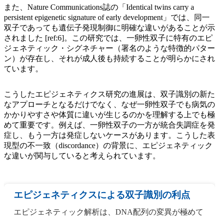
また、Nature Communications誌の「Identical twins carry a
persistent epigenetic signature of early development」では、同一
双子であっても遺伝子発現制御に明確な違いがあることが示
されました [ref:6]。この研究では、一卵性双子に特有のエピ
ジェネティック・シグネチャー（署名のような特徴的パター
ン）が存在し、それが成人後も持続することが明らかにされ
ています。
こうしたエピジェネティクス研究の進展は、双子識別の新た
なアプローチとなるだけでなく、なぜ一卵性双子でも病気の
かかりやすさや体質に違いが生じるのかを理解する上でも極
めて重要です。例えば、一卵性双子の一方が統合失調症を発
症し、もう一方は発症しないケースがあります。こうした表
現型の不一致（discordance）の背景に、エピジェネティック
な違いが関与していると考えられています。
エピジェネティクスによる双子識別の利点
エピジェネティック解析は、DNA配列の変異が極めて