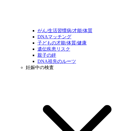
がん/生活習慣病/才能/体質
DNAマッチング
子どもの才能/体質/健康
遺伝疾患リスク
親子の絆
DNA祖先のルーツ
妊娠中の検査