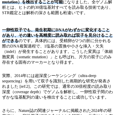
mutation）を検出することが可能
になりました。全ゲノム解
析とは、ヒトの約30億塩基対すべてを読み取る技術であり、
STR鑑定とは解析の深さも範囲も桁違いです。
一卵性双子でも、発生初期にDNAがわずかに変化すること
があり、その違いを高精度に読み取れば双子を見分けること
ができる
のです。具体的には、受精卵が2つの胚に分かれる
際のDNA複製過程で、1塩基の置換や小さな挿入・欠失
（indel）が発生することがあります。こうした変異は「体細
胞変異（somatic mutation）」とも呼ばれ、片方の双子にのみ
存在する固有のマーカーとなり得ます。
実際、2014年には超深度シーケンシング（ultra-deep
sequencing）を用いて双子を識別した画期的な研究が発表さ
れました [ref:2]。この研究では、通常の30倍程度の読み取り
深度（coverage depth）でゲノムを解析し、一卵性双子間のわ
ずかな塩基配列の違いを検出することに成功しています。
さらに、Nature誌の関連ジャーナルに掲載された2024年の研