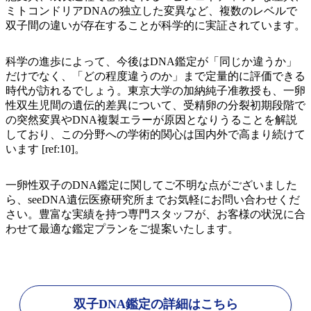
ミトコンドリアDNAの独立した変異など、複数のレベルで
双子間の違いが存在することが科学的に実証されています。
科学の進歩によって、今後はDNA鑑定が「同じか違うか」
だけでなく、「どの程度違うのか」まで定量的に評価できる
時代が訪れるでしょう。東京大学の加納純子准教授も、一卵
性双生児間の遺伝的差異について、受精卵の分裂初期段階で
の突然変異やDNA複製エラーが原因となりうることを解説
しており、この分野への学術的関心は国内外で高まり続けて
います [ref:10]。
一卵性双子のDNA鑑定に関してご不明な点がございました
ら、seeDNA遺伝医療研究所までお気軽にお問い合わせくだ
さい。豊富な実績を持つ専門スタッフが、お客様の状況に合
わせて最適な鑑定プランをご提案いたします。
双子DNA鑑定の詳細はこちら