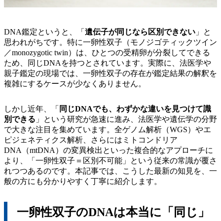
DNA鑑定というと、「
遺伝子が同じなら区別できない
」と
思われがちです。特に一卵性双子（モノジゴティックツイン
／monozygotic twin）は、ひとつの受精卵が分裂してできる
ため、同じDNAを持つとされています。実際に、法医学や
親子鑑定の現場では、一卵性双子の存在が鑑定結果の解釈を
複雑にするケースが少なくありません。
しかし近年、「
同じDNAでも、わずかな違いを見つけて識
別できる
」という研究が急速に進み、法医学や遺伝学の分野
で大きな注目を集めています。全ゲノム解析（WGS）やエ
ピジェネティクス解析、さらにはミトコンドリア
DNA（mtDNA）の変異検出といった複合的なアプローチに
より、「一卵性双子＝区別不可能」という従来の常識が覆さ
れつつあるのです。本記事では、こうした最新の知見を、一
般の方にも分かりやすく丁寧に紹介します。
一卵性双子のDNAは本当に「同じ」