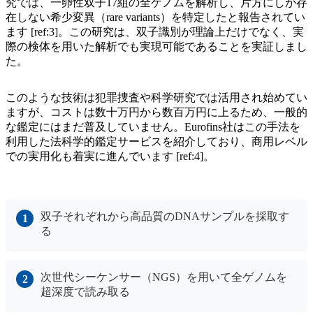
究では、一卵性双子17組の全ゲノムを解析し、片方にしか存
在しない希少変異（rare variants）を特定したと報告されてい
ます [ref:3]。この研究は、双子識別が理論上だけでなく、実
際の検体を用いた解析でも実現可能であることを実証しまし
た。
このような技術は犯罪捜査や科学研究では活用され始めてい
ますが、コストは数十万円から数百万円に上るため、一般的
な鑑定にはまだ普及していません。Eurofins社はこの手法を
利用した法科学的鑑定サービスを紹介しており、商用レベル
での実用化も着実に進んでいます [ref:4]。
双子それぞれから高品質のDNAサンプルを採取す
る
次世代シーケンサー（NGS）を用いて全ゲノムを
超深度で読み取る