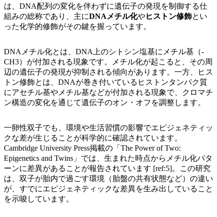
は、DNA配列の変化を伴わずに遺伝子の発現を制御する仕
組みの総称であり、主に
DNAメチル化
や
ヒストン修飾
とい
った化学的修飾がその鍵を握っています。
DNAメチル化とは、DNA上のシトシン塩基にメチル基（-
CH3）が付加される現象です。メチル化が起こると、その周
辺の遺伝子の発現が抑制される傾向があります。一方、ヒス
トン修飾とは、DNAが巻き付いているヒストンタンパク質
にアセチル基やメチル基などが付加される現象で、クロマチ
ン構造の変化を通じて遺伝子のオン・オフを調整します。
一卵性双子でも、環境や生活習慣の影響でエピジェネティッ
クな差が生じることが科学的に確認されています。
Cambridge University Press掲載の「The Power of Two:
Epigenetics and Twins」では、生まれた時点からメチル化パタ
ーンに差異があることが報告されています [ref:5]。この研究
は、双子が胎内で過ごす環境（胎盤の共有状態など）の違い
が、すでにエピジェネティックな差異を生み出していること
を示唆しています。