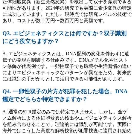
た体細胞変異（新生突然変異）を検出して双子を識別できる
可能性があります。2024年の研究でも実際に希少変異の特定
に成功しています。ただし、現時点では研究レベルの技術で
あり、コストが数十万円〜数百万円と高額です。
Q3. エピジェネティクスとは何ですか？双子識別
にどう役立ちますか？
A. エピジェネティクスとは、DNA配列の変化を伴わずに遺
伝子の発現を制御する仕組みです。DNAメチル化やヒスト
ン修飾が代表例です。一卵性双子でも環境や生活習慣の違い
によりエピジェネティックなパターンが異なるため、将来的
には識別の手がかりとして活用できる可能性があります。
Q4. 一卵性双子の片方が犯罪を犯した場合、DNA
鑑定でどちらか特定できますか？
A. 通常のSTR鑑定のみでは特定できません。しかし、全ゲ
ノム解析による体細胞変異の検出やエピジェネティクス解析
を組み合わせることで、理論的には識別が可能です。実際に
海外ではこうした高度な解析技術が犯罪捜査に適用され始め