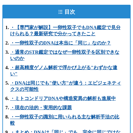
目次
・【専門家が解説】一卵性双子でもDNA鑑定で見分
けられる？最新研究で分かってきたこと
・一卵性双子のDNAは本当に「同じ」なのか？
・通常のSTR鑑定ではなぜ一卵性双子を区別できな
いのか
・超高精度ゲノム解析で浮かび上がる"わずかな違
い"
・DNAは同じでも"使い方"が違う：エピジェネティ
クスの可能性
・ミトコンドリアDNAや構造変異の解析も進展中
・現在の法的・実用的な課題
・一卵性双子の識別に用いられる主な解析手法の比
較
・まとめ：DNAは「同じ」でも、完全に同じではな