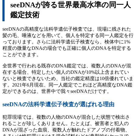
seeDNAが誇る世界最高水準の同一人
鑑定技術
seeDNAの高精度な法科学遺伝子検査では、現場に残された
髪の毛、唾液などを用いて、個人を特定する同一人鑑定を行
っております。さらに法科学遺伝子検査なら、検体中に1%
程度の微量なDNAの場合でも正確に個人のDNAを特定する
ことができます。
全世界で行われる既存のDNA鑑定では、複数人のDNAが混
在する場合、特定したい個人のDNAが10%以上含まれてい
ないと検査できないため、当社の鑑定精度は10倍優れていま
す。2021年6月現在、同一人鑑定でこれほど高精度なDNA鑑
定ができるのは、世界中で我々seeDNAだけです。
seeDNAの法科学遺伝子検査が選ばれる理由
犯罪現場では、複数の人物のDNAが混合した状態で検出さ
れることが珍しくありません。たとえば、被害者と犯人の
DNAが混ざった血痕、複数人が触れたドアノブの付着物、