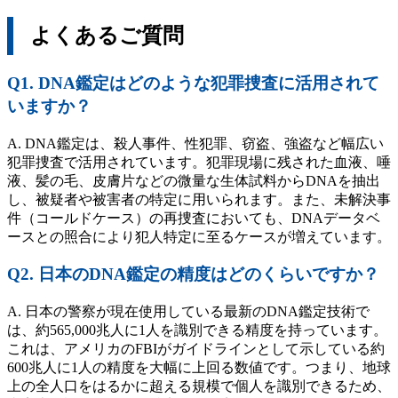
よくあるご質問
Q1. DNA鑑定はどのような犯罪捜査に活用されて
いますか？
A. DNA鑑定は、殺人事件、性犯罪、窃盗、強盗など幅広い
犯罪捜査で活用されています。犯罪現場に残された血液、唾
液、髪の毛、皮膚片などの微量な生体試料からDNAを抽出
し、被疑者や被害者の特定に用いられます。また、未解決事
件（コールドケース）の再捜査においても、DNAデータベ
ースとの照合により犯人特定に至るケースが増えています。
Q2. 日本のDNA鑑定の精度はどのくらいですか？
A. 日本の警察が現在使用している最新のDNA鑑定技術で
は、約565,000兆人に1人を識別できる精度を持っています。
これは、アメリカのFBIがガイドラインとして示している約
600兆人に1人の精度を大幅に上回る数値です。つまり、地球
上の全人口をはるかに超える規模で個人を識別できるため、