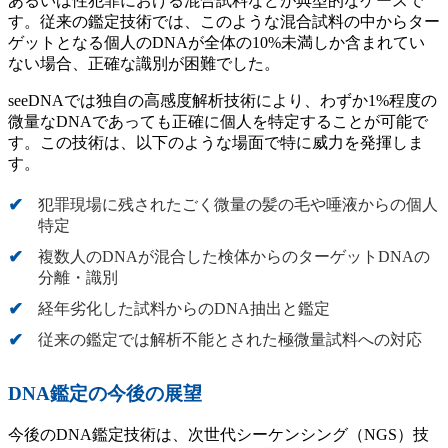
あるいは性犯罪における混合試料などが典型的なケースで
す。従来の鑑定技術では、このような混合試料の中からター
ゲットとなる個人のDNAが全体の10%未満しか含まれてい
ない場合、正確な識別が困難でした。
seeDNAでは独自の高感度解析技術により、わずか1%程度の
微量なDNAであっても正確に個人を特定することが可能で
す。この技術は、以下のような場面で特に威力を発揮しま
す。
犯罪現場に残されたごく微量の髪の毛や唾液からの個人
特定
複数人のDNAが混合した検体からのターゲットDNAの
分離・識別
経年劣化した試料からのDNA抽出と鑑定
従来の鑑定では解析不能とされた極微量試料への対応
DNA鑑定の今後の展望
今後のDNA鑑定技術は、次世代シーケンシング（NGS）技