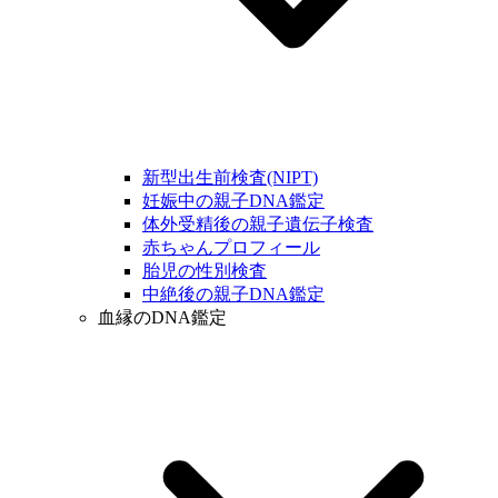
新型出生前検査(NIPT)
妊娠中の親子DNA鑑定
体外受精後の親子遺伝子検査
赤ちゃんプロフィール
胎児の性別検査
中絶後の親子DNA鑑定
血縁のDNA鑑定