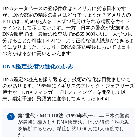
DNAデータベースの登録件数はアメリカに劣る日本です
が、DNA鑑定の精度の高さはどうでしょうか？アメリカの
FBIでは、約600兆人を一人ずつ見分けられる精度をガイド
ラインとして示しています。一方、日本の警察が実施する
DNA鑑定では、最新の検査法で約565,000兆人に一人ずつ見
分けることが可能 [ref:2] で、より正確な個人識別ができるよ
うになりました。つまり、DNA鑑定の精度においては日本
の方がはるかに高いといえます。
DNA鑑定技術の進化の歩み
DNA鑑定の歴史を振り返ると、技術の進化は目覚ましいも
のがあります。1985年にイギリスのアレック・ジェフリーズ
博士が「DNAフィンガープリンティング」を開発して以
来、鑑定手法は飛躍的に進歩してきました [ref:4]。
第1世代：MCT118法（1990年代〜）
— 日本の警察
が最初に導入したDNA鑑定法。1つの遺伝子座のみ
を解析するため、精度は約1,000人に1人程度でし
た。