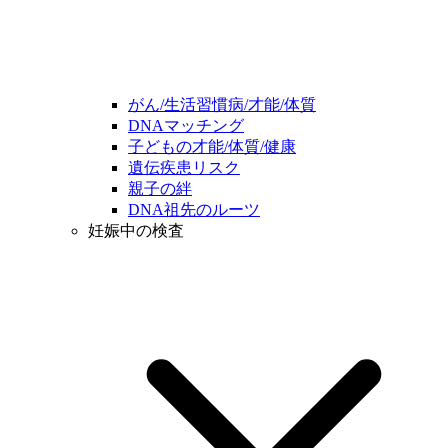
がん/生活習慣病/才能/体質
DNAマッチング
子どもの才能/体質/健康
遺伝疾患リスク
親子の絆
DNA祖先のルーツ
妊娠中の検査