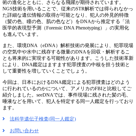
術の進化とともに、さらなる飛躍が期待されています。
NGS技術を用いることで、従来のSTR解析では得られなかっ
た詳細な遺伝情報の取得が可能となり、犯人の外見的特徴
（髪の色、瞳の色、肌の色など）をDNAから推定する「法
医学的表現型予測（Forensic DNA Phenotyping）」の実用化
も進んでいます。
また、環境DNA（eDNA）解析技術の発展により、犯罪現場
の空気中や水中に残存する微量のDNAを回収・解析するこ
とも将来的に実現する可能性があります。こうした技術革新
により、DNA鑑定はますます犯罪捜査の中核を担う技術と
して重要性を増していくことでしょう。
今回は、日本におけるDNA鑑定による犯罪捜査はどのよう
に行われているのかについて、アメリカのFBIと比較してご
紹介しました。seeDNAでは、事件現場に残された髪の毛、
唾液などを用いて、犯人を特定する同一人鑑定を行っており
ます。
法科学遺伝子検査(同一人鑑定)
お問い合わせ