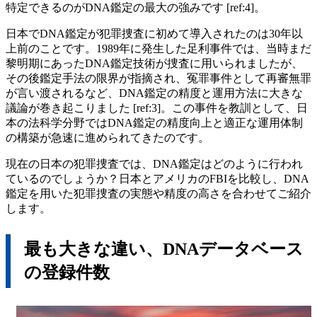
特定できるのがDNA鑑定の最大の強みです [ref:4]。
日本でDNA鑑定が犯罪捜査に初めて導入されたのは30年以
上前のことです。1989年に発生した足利事件では、当時まだ
黎明期にあったDNA鑑定技術が捜査に用いられましたが、
その後鑑定手法の限界が指摘され、冤罪事件として再審無罪
が言い渡されるなど、DNA鑑定の精度と運用方法に大きな
議論が巻き起こりました [ref:3]。この事件を教訓として、日
本の法科学分野ではDNA鑑定の精度向上と適正な運用体制
の構築が急速に進められてきたのです。
現在の日本の犯罪捜査では、DNA鑑定はどのように行われ
ているのでしょうか？日本とアメリカのFBIを比較し、DNA
鑑定を用いた犯罪捜査の実態や精度の高さを合わせてご紹介
します。
最も大きな違い、DNAデータベース
の登録件数