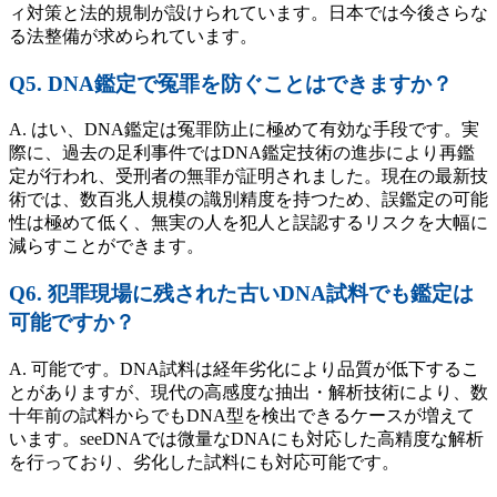
ィ対策と法的規制が設けられています。日本では今後さらな
る法整備が求められています。
Q5. DNA鑑定で冤罪を防ぐことはできますか？
A. はい、DNA鑑定は冤罪防止に極めて有効な手段です。実
際に、過去の足利事件ではDNA鑑定技術の進歩により再鑑
定が行われ、受刑者の無罪が証明されました。現在の最新技
術では、数百兆人規模の識別精度を持つため、誤鑑定の可能
性は極めて低く、無実の人を犯人と誤認するリスクを大幅に
減らすことができます。
Q6. 犯罪現場に残された古いDNA試料でも鑑定は
可能ですか？
A. 可能です。DNA試料は経年劣化により品質が低下するこ
とがありますが、現代の高感度な抽出・解析技術により、数
十年前の試料からでもDNA型を検出できるケースが増えて
います。seeDNAでは微量なDNAにも対応した高精度な解析
を行っており、劣化した試料にも対応可能です。