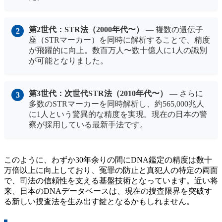
第2世代：STR法（2000年代〜）
— 複数の遺伝子
座（STRマーカー）を同時に解析することで、精度
が飛躍的に向上。数百万人〜数十億人に1人の識別
が可能となりました。
第3世代：次世代STR法（2010年代〜）
— さらに
多数のSTRマーカーを同時解析し、約565,000兆人
に1人という驚異的な精度を実現。現在の日本の警
察が採用している最新手法です。
このように、わずか30年余りの間にDNA鑑定の精度は数十
万倍以上に向上しており、冤罪の防止と真犯人の特定の両面
で、司法の信頼性を支える基盤技術となっています。近い将
来、日本のDNAデータベースは、現在の捜査限界を突破す
る新しい捜査法を生み出す鍵となるかもしれません。