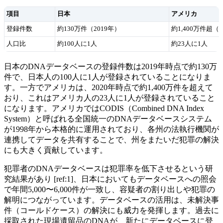
項目
日本
アメリカ
登録件数
約130万件（2019年）
約1,400万件超（2
人口比
約100人に1人
約23人に1人
日本のDNAデータベースの登録件数は2019年時点で約130万
件で、日本人の100人に1人が登録されていることになりま
す。一方でアメリカは、2020年時点で約1,400万件を超えて
おり、これはアメリカ人の23人に1人が登録されていること
になります。アメリカではCODIS（Combined DNA Index
System）と呼ばれる全国統一のDNAデータベースシステム
が1998年から本格的に運用されており、各州の法執行機関が
連携してデータを共有することで、州をまたいだ犯罪の解決
にも大きく貢献しています。
犯罪者のDNAデータベースは犯罪率を低下させるという研
究結果があり [ref:1]、日本においてもデータベースへの照会
で年間5,000〜6,000件が一致し、容疑者の割り出しや犯罪の
解明につながっています。データベースの活用は、未解決事
件（コールドケース）の解決にも威力を発揮します。過去に
採取された現場遺留品のDNAが、新たにデータベースに登