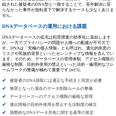
録された被疑者のDNA型と一致することで、長年解決に至
らなかった事件が急転直下で解決するケースも少なくありま
せん。
DNAデータベースの運用における課題
DNAデータベースの拡充は犯罪捜査の効率化に直結します
が、一方でプライバシーの問題や人権への配慮が不可欠で
す。DNAは「究極の個人情報」とも呼ばれ、遺伝的疾患の
リスクや民族的背景といったセンシティブな情報を含んでい
ます。そのため、データベースの管理体制、アクセス権限の
厳格な制限、目的外使用の禁止といった法的・倫理的なフレ
ームワークの整備が極めて重要です [ref:5]。
被疑者のDNA採取には適正な手続きと同意が必要
無罪となった場合のデータ削除ルールの整備
データベースへのアクセス権限の厳格な管理
遺伝情報の目的外使用を禁止する法制度の確立
国際的なDNAデータ共有に関する基準の策定