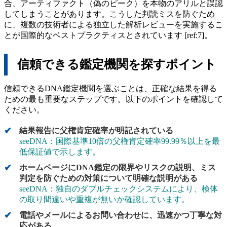
合、アーティファクト（偽のピーク）を本物のアリルと誤認
してしまうことがあります。こうした判読ミスを防ぐため
に、複数の技術者による独立した解析レビューを実施するこ
とが国際的なベストプラクティスとされています [ref:7]。
信頼できる鑑定機関を探すポイント
信頼できるDNA鑑定機関を選ぶことは、正確な結果を得る
ための最も重要なステップです。以下のポイントを確認して
ください。
結果報告に父権肯定確率が明記されている
seeDNA：国際基準10倍の父権肯定確率99.99％以上を最
低保証値で示します。
ホームページにDNA鑑定の限界やリスクの説明、ミス
判定を防ぐための対策について明確な説明がある
seeDNA：独自のダブルチェックシステムにより、検体
の取り間違いや重複が無いか確認しています。
電話やメールによるお問い合わせに、迅速かつ丁寧な対
応がある