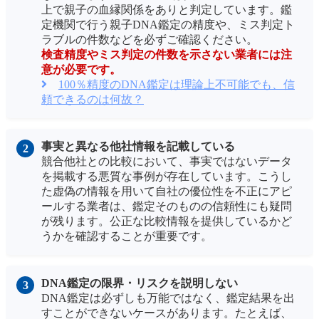
上で親子の血縁関係をありと判定しています。鑑
定機関で行う親子DNA鑑定の精度や、ミス判定ト
ラブルの件数などを必ずご確認ください。
検査精度やミス判定の件数を示さない業者には注
意が必要です。
100％精度のDNA鑑定は理論上不可能でも、信
頼できるのは何故？
事実と異なる他社情報を記載している
競合他社との比較において、事実ではないデータ
を掲載する悪質な事例が存在しています。こうし
た虚偽の情報を用いて自社の優位性を不正にアピ
ールする業者は、鑑定そのものの信頼性にも疑問
が残ります。公正な比較情報を提供しているかど
うかを確認することが重要です。
DNA鑑定の限界・リスクを説明しない
DNA鑑定は必ずしも万能ではなく、鑑定結果を出
すことができないケースがあります。たとえば、