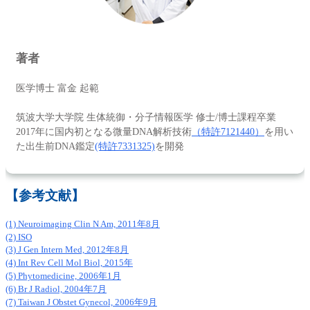
著者
医学博士 富金 起範
筑波大学大学院 生体統御・分子情報医学 修士/博士課程卒業
2017年に国内初となる微量DNA解析技術
（特許7121440）
を用い
た出生前DNA鑑定
(特許7331325)
を開発
【参考文献】
(1) Neuroimaging Clin N Am, 2011年8月
(2) ISO
(3) J Gen Intern Med, 2012年8月
(4) Int Rev Cell Mol Biol, 2015年
(5) Phytomedicine, 2006年1月
(6) Br J Radiol, 2004年7月
(7) Taiwan J Obstet Gynecol, 2006年9月