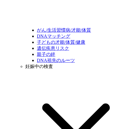
がん/生活習慣病/才能/体質
DNAマッチング
子どもの才能/体質/健康
遺伝疾患リスク
親子の絆
DNA祖先のルーツ
妊娠中の検査