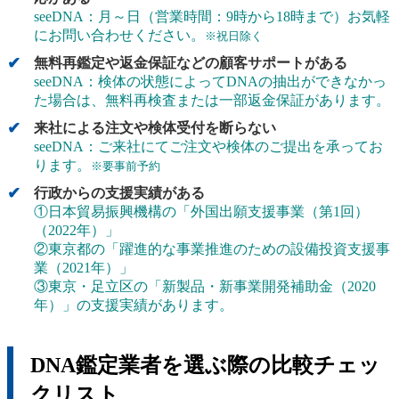
seeDNA：月～日（営業時間：9時から18時まで）お気軽
にお問い合わせください。
※祝日除く
無料再鑑定や返金保証などの顧客サポートがある
seeDNA：検体の状態によってDNAの抽出ができなかっ
た場合は、無料再検査または一部返金保証があります。
来社による注文や検体受付を断らない
seeDNA：ご来社にてご注文や検体のご提出を承ってお
ります。
※要事前予約
行政からの支援実績がある
①日本貿易振興機構の「外国出願支援事業（第1回）
（2022年）」
②東京都の「躍進的な事業推進のための設備投資支援事
業（2021年）」
③東京・足立区の「新製品・新事業開発補助金（2020
年）」の支援実績があります。
DNA鑑定業者を選ぶ際の比較チェッ
クリスト