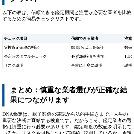
以下の表は、信頼できる鑑定機関と注意が必要な業者を比較
するための簡易チェックリストです。
チェック項目
信頼できる業者
注意
父権肯定確率の明記
99.99％以上を保証
数値
否定時のダブルチェック
必ず2回検査を実施
1回
リスク説明
事前に丁寧に説明
説明
まとめ：慎重な業者選びが正確な結
果につながります
DNA鑑定は、親子関係の確認から法的手続きまで、人生の
重要な決断に直結する検査です。だからこそ、鑑定業者の選
択は慎重に行う必要があります。鑑定精度の数値を明示して
いるか、リスクや限界について誠実に説明しているか、否定