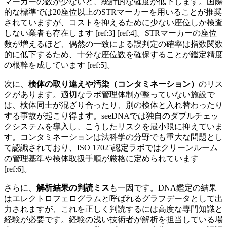
マーカーの数が少ないと、統計的な確度が低下します。国際
的な標準では20座位以上のSTRマーカーを用いることが推奨
されていますが、コストを抑えるために少ない座位しか検査
しない業者も存在します [ref:3] [ref:4]。STRマーカーの座位
数が増えるほど、偶然の一致による誤判定の確率は指数関数
的に低下するため、十分な座位数を確保することが鑑定精度
の根幹を成しています [ref:5]。
次に、
検体の取り違えや汚染（コンタミネーション）
のリス
クがあります。適切なラボ管理体制が整っていない施設で
は、検体同士が混ざり合ったり、別の検体と入れ替わったり
する事故が起こり得ます。seeDNAでは独自のダブルチェッ
クシステムを導入し、こうしたリスクを最小限に抑えていま
す。コンタミネーションは法科学の分野でも重大な問題とし
て認識されており、ISO 17025認定ラボではクリーンルーム
の管理基準や検体取扱手順が厳格に定められています
[ref:6]。
さらに、
解析結果の判読ミス
も一因です。DNA鑑定の結果
はエレクトロフェログラムと呼ばれるグラフデータとして出
力されますが、これを正しく判読するには高度な専門知識と
経験が必要です。経験の浅い技術者が解析を担当している場