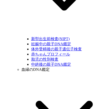
新型出生前検査(NIPT)
妊娠中の親子DNA鑑定
体外受精後の親子遺伝子検査
赤ちゃんプロフィール
胎児の性別検査
中絶後の親子DNA鑑定
血縁のDNA鑑定