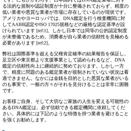
る法的な規制や認証制度が十分に整備されておらず、精度の
低い業者や悪質な業者が市場に存在しているのが現状です。
アメリカやヨーロッパでは、DNA鑑定を行う検査機関に対
してAABB認定やISO 17025規格などの厳格な認定基準が設
けられています [ref:1]。しかし日本では同等の公的認定制度
が未整備であるため、消費者が自ら業者の信頼性を見極める
必要があります [ref:2]。
弊社は国際基準を超える父権肯定確率の結果報告を保証し、
足立区や東京都より支援事業として認められるなど、DNA
鑑定の信頼性向上に継続的に努めております。しかし一方
で、精度に問題のある鑑定業者が規制されていない状況は看
過できません。なかには金銭を目的とした悪質な業者がいる
のも事実で、一般の方々がそれを見分けることは非常に困難
です。
お客様ご自身、そして大切なご家族の人生を変える可能性の
あるDNA鑑定は、必ず信頼できる鑑定機関に依頼してくだ
さい。具体的には下記のような特徴を持つ業者を避けること
を強くお勧めします。