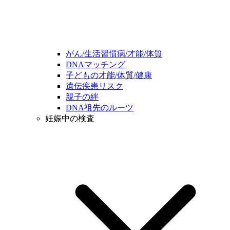
がん/生活習慣病/才能/体質
DNAマッチング
子どもの才能/体質/健康
遺伝疾患リスク
親子の絆
DNA祖先のルーツ
妊娠中の検査