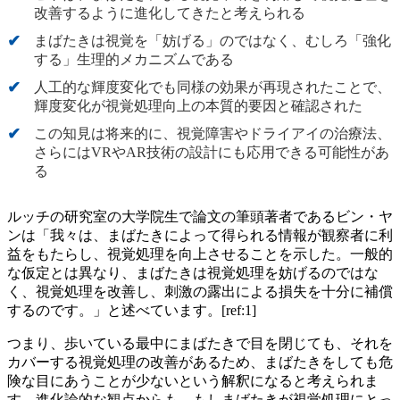
改善するように進化してきたと考えられる
まばたきは視覚を「妨げる」のではなく、むしろ「強化
する」生理的メカニズムである
人工的な輝度変化でも同様の効果が再現されたことで、
輝度変化が視覚処理向上の本質的要因と確認された
この知見は将来的に、視覚障害やドライアイの治療法、
さらにはVRやAR技術の設計にも応用できる可能性があ
る
ルッチの研究室の大学院生で論文の筆頭著者であるビン・ヤ
ンは「我々は、まばたきによって得られる情報が観察者に利
益をもたらし、視覚処理を向上させることを示した。一般的
な仮定とは異なり、まばたきは視覚処理を妨げるのではな
く、視覚処理を改善し、刺激の露出による損失を十分に補償
するのです。」と述べています。[ref:1]
つまり、歩いている最中にまばたきで目を閉じても、それを
カバーする視覚処理の改善があるため、まばたきをしても危
険な目にあうことが少ないという解釈になると考えられま
す。進化論的な観点からも、もしまばたきが視覚処理にとっ