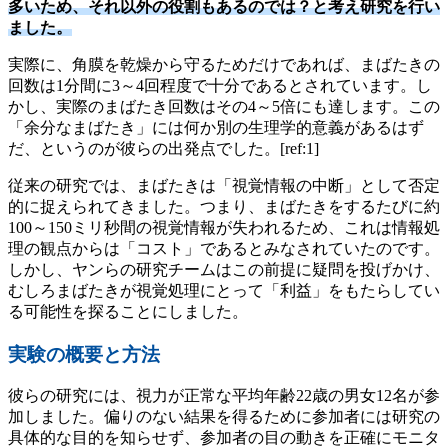
多いため、それ以外の役割もあるのでは？と考え研究を行い
ました。
実際に、角膜を乾燥から守るためだけであれば、まばたきの
回数は1分間に3～4回程度で十分であるとされています。し
かし、実際のまばたき回数はその4～5倍にも達します。この
「余分なまばたき」には何か別の生理学的意義があるはず
だ、というのが彼らの出発点でした。[ref:1]
従来の研究では、まばたきは「視覚情報の中断」として否定
的に捉えられてきました。つまり、まばたきをするたびに約
100～150ミリ秒間の視覚情報が失われるため、これは情報処
理の観点からは「コスト」であるとみなされていたのです。
しかし、ヤンらの研究チームはこの前提に疑問を投げかけ、
むしろまばたきが視覚処理にとって「利益」をもたらしてい
る可能性を探ることにしました。
実験の概要と方法
彼らの研究には、視力が正常な平均年齢22歳の男女12名が参
加しました。偏りのない結果を得るために参加者には研究の
具体的な目的を知らせず、参加者の目の動きを正確にモニタ