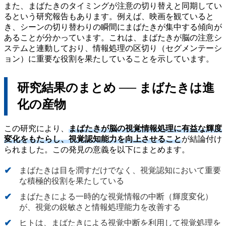
また、まばたきのタイミングが注意の切り替えと同期してい
るという研究報告もあります。例えば、映画を観ていると
き、シーンの切り替わりの瞬間にまばたきが集中する傾向が
あることが分かっています。これは、まばたきが脳の注意シ
ステムと連動しており、情報処理の区切り（セグメンテーシ
ョン）に重要な役割を果たしていることを示しています。
研究結果のまとめ ── まばたきは進
化の産物
この研究により、
まばたきが脳の視覚情報処理に有益な輝度
変化をもたらし、視覚認知能力を向上させること
が結論付け
られました。この発見の意義を以下にまとめます。
まばたきは目を潤すだけでなく、視覚認知において重要
な積極的役割を果たしている
まばたきによる一時的な視覚情報の中断（輝度変化）
が、視覚の鋭敏さと情報処理能力を改善する
ヒトは、まばたきによる視覚中断を利用して視覚処理を