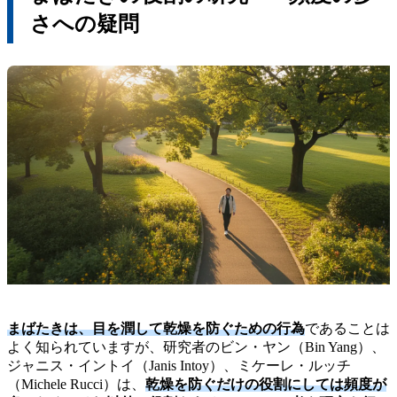
さへの疑問
まばたきは、目を潤して乾燥を防ぐための行為
であることは
よく知られていますが、研究者のビン・ヤン（Bin Yang）、
ジャニス・イントイ（Janis Intoy）、ミケーレ・ルッチ
（Michele Rucci）は、
乾燥を防ぐだけの役割にしては頻度が