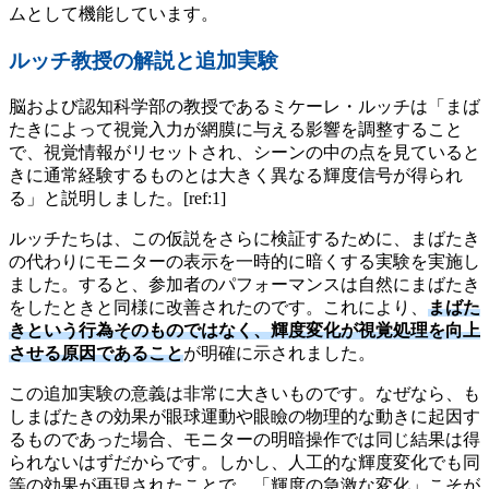
ムとして機能しています。
ルッチ教授の解説と追加実験
脳および認知科学部の教授であるミケーレ・ルッチは「まば
たきによって視覚入力が網膜に与える影響を調整すること
で、視覚情報がリセットされ、シーンの中の点を見ていると
きに通常経験するものとは大きく異なる輝度信号が得られ
る」と説明しました。[ref:1]
ルッチたちは、この仮説をさらに検証するために、まばたき
の代わりにモニターの表示を一時的に暗くする実験を実施し
ました。すると、参加者のパフォーマンスは自然にまばたき
をしたときと同様に改善されたのです。これにより、
まばた
きという行為そのものではなく、輝度変化が視覚処理を向上
させる原因であること
が明確に示されました。
この追加実験の意義は非常に大きいものです。なぜなら、も
しまばたきの効果が眼球運動や眼瞼の物理的な動きに起因す
るものであった場合、モニターの明暗操作では同じ結果は得
られないはずだからです。しかし、人工的な輝度変化でも同
等の効果が再現されたことで、「輝度の急激な変化」こそが