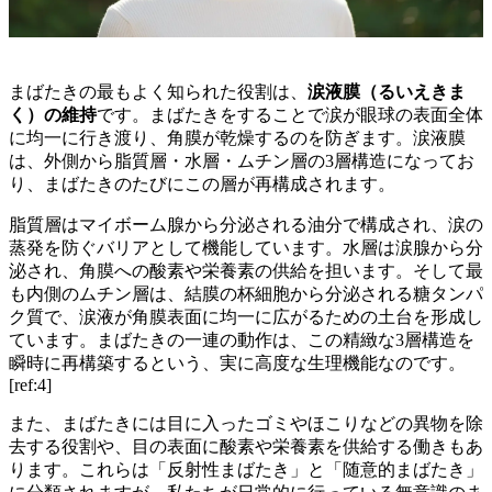
まばたきの最もよく知られた役割は、
涙液膜（るいえきま
く）の維持
です。まばたきをすることで涙が眼球の表面全体
に均一に行き渡り、角膜が乾燥するのを防ぎます。涙液膜
は、外側から脂質層・水層・ムチン層の3層構造になってお
り、まばたきのたびにこの層が再構成されます。
脂質層はマイボーム腺から分泌される油分で構成され、涙の
蒸発を防ぐバリアとして機能しています。水層は涙腺から分
泌され、角膜への酸素や栄養素の供給を担います。そして最
も内側のムチン層は、結膜の杯細胞から分泌される糖タンパ
ク質で、涙液が角膜表面に均一に広がるための土台を形成し
ています。まばたきの一連の動作は、この精緻な3層構造を
瞬時に再構築するという、実に高度な生理機能なのです。
[ref:4]
また、まばたきには目に入ったゴミやほこりなどの異物を除
去する役割や、目の表面に酸素や栄養素を供給する働きもあ
ります。これらは「反射性まばたき」と「随意的まばたき」