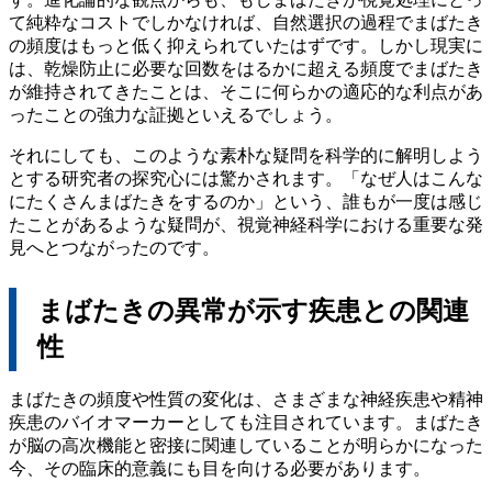
て純粋なコストでしかなければ、自然選択の過程でまばたき
の頻度はもっと低く抑えられていたはずです。しかし現実に
は、乾燥防止に必要な回数をはるかに超える頻度でまばたき
が維持されてきたことは、そこに何らかの適応的な利点があ
ったことの強力な証拠といえるでしょう。
それにしても、このような素朴な疑問を科学的に解明しよう
とする研究者の探究心には驚かされます。「なぜ人はこんな
にたくさんまばたきをするのか」という、誰もが一度は感じ
たことがあるような疑問が、視覚神経科学における重要な発
見へとつながったのです。
まばたきの異常が示す疾患との関連
性
まばたきの頻度や性質の変化は、さまざまな神経疾患や精神
疾患のバイオマーカーとしても注目されています。まばたき
が脳の高次機能と密接に関連していることが明らかになった
今、その臨床的意義にも目を向ける必要があります。