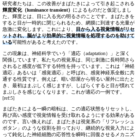
研究者たちは、この改善がまばたきによって引き起こされる
輝度変化（luminance transient）
によるものだと仮定しまし
た。輝度とは、目に入る光の明るさのことです。まばたきを
すると目が一時的に閉じられるため、網膜に到達する光量が
急激に変化します。これにより、
目から入る視覚情報がリセ
ットされ、脳がより効果的に視覚情報を処理するのを助けて
いる
可能性があると考えたのです。
この現象は、神経科学でいう「適応（adaptation）」と深く
関係しています。私たちの視覚系は、同じ刺激に長時間さら
されると感度が低下する特性を持っています。これは「神経
適応」あるいは「感覚適応」と呼ばれ、感覚神経系全般に共
通する性質です。例えば、暗い部屋から明るい屋外に出たと
き、最初はまぶしく感じますが、しばらくすると目が慣れて
まぶしさを感じなくなります。これが適応の一例です。
[ref:5]
まばたきによる一瞬の暗転は、この適応状態をリセットし、
再び高い感度で視覚情報を受け取れるようにする効果がある
のです。言い換えれば、まばたきは視覚系の「リフレッシュ
ボタン」のような役割を担っており、継続的な視覚入力によ
って鈍化した神経細胞の応答性を瞬時に回復させるメカニズ