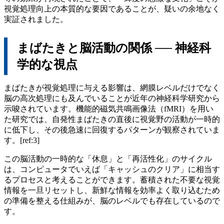
視覚処理向上の本質的な要因であることが、疑いの余地なく
実証されました。
まばたきと脳活動の関係 ── 神経科
学的な視点
まばたきが視覚処理に与える影響は、網膜レベルだけでなく
脳の高次処理にも及んでいることが近年の神経科学研究から
示唆されています。機能的磁気共鳴画像法（fMRI）を用い
た研究では、自発性まばたきの直後に視覚野の活動が一時的
に低下し、その後急速に回復するパターンが観察されていま
す。[ref:3]
この脳活動の一時的な「休息」と「再活性化」のサイクル
は、コンピュータでいえば「キャッシュのクリア」に相当す
るプロセスと考えることができます。蓄積された不要な視覚
情報を一旦リセットし、新鮮な情報を効率よく取り込むため
の準備を整える仕組みが、脳のレベルでも存在しているので
す。