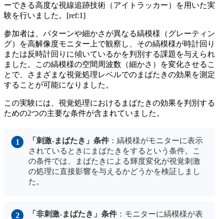
ーできる高度な視線追跡技術（アイトラッカー）を用いた実
験を行いました。[ref:1]
参加者は、パターンや細かさが異なる縞模様（グレーティン
グ）を高解像度モニター上で観察し、その縞模様が時計回り
または反時計回りに傾いているかを判別する課題を与えられ
ました。この縞模様の空間周波数（細かさ）を変化させるこ
とで、さまざまな視覚処理レベルでのまばたきの効果を測定
することが可能になりました。
この実験には、視覚処理におけるまばたきの効果を判別する
ための2つの主要な条件が含まれていました。
「刺激-まばたき」条件
：縞模様がモニターに表示
されているときにまばたきをするという条件。こ
の条件では、まばたきによる輝度変化が視覚刺激
の処理に直接影響を与えるかどうかを検証しまし
た。
「非刺激-まばたき」条件
：モニターに縞模様が表