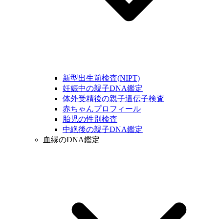
新型出生前検査(NIPT)
妊娠中の親子DNA鑑定
体外受精後の親子遺伝子検査
赤ちゃんプロフィール
胎児の性別検査
中絶後の親子DNA鑑定
血縁のDNA鑑定