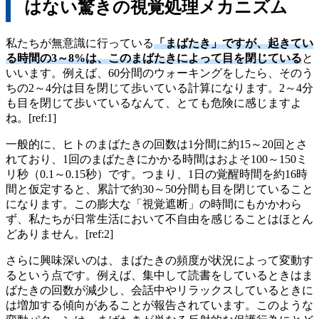
はない驚きの視覚処理メカニズム
私たちが無意識に行っている
「まばたき」ですが、起きてい
る時間の3～8%は、このまばたきによって目を閉じている
と
いいます。例えば、60分間のウォーキングをしたら、そのう
ちの2～4分は目を閉じて歩いている計算になります。2～4分
も目を閉じて歩いているなんて、とても危険に感じますよ
ね。[ref:1]
一般的に、ヒトのまばたきの回数は1分間に約15～20回とさ
れており、1回のまばたきにかかる時間はおよそ100～150ミ
リ秒（0.1～0.15秒）です。つまり、1日の覚醒時間を約16時
間と仮定すると、累計で約30～50分間も目を閉じていること
になります。この膨大な「視覚遮断」の時間にもかかわら
ず、私たちが日常生活において不自由を感じることはほとん
どありません。[ref:2]
さらに興味深いのは、まばたきの頻度が状況によって変動す
るという点です。例えば、集中して読書をしているときはま
ばたきの回数が減少し、会話中やリラックスしているときに
は増加する傾向があることが報告されています。このような