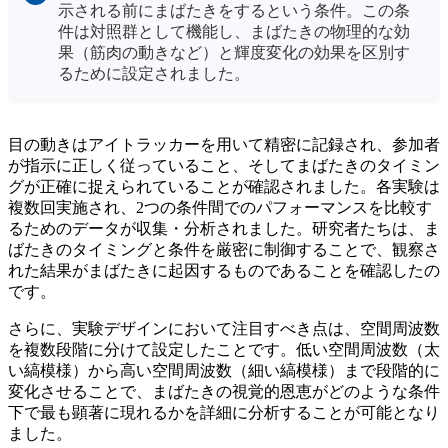
示される前にまばたきをするという条件。この条
件は対照群として機能し、まばたきの物理的な効
果（筋肉の動きなど）と輝度変化の効果を区別す
るために設定されました。
目の動きはアイトラッカーを用いて精密に記録され、参加者
が指示に正しく従っていること、そしてまばたきのタイミン
グが正確に捉えられていることが確認されました。各実験は
複数回実施され、2つの条件間でのパフォーマンスを比較す
るためのデータが収集・分析されました。研究者たちは、ま
ばたきのタイミングと条件を厳密に制御することで、観察さ
れた結果がまばたきに起因するものであることを確認したの
です。
さらに、実験デザインにおいて注目すべき点は、空間周波数
を複数段階に分けて設定したことです。低い空間周波数（太
い縞模様）から高い空間周波数（細い縞模様）まで段階的に
変化させることで、まばたきの視覚的恩恵がどのような条件
下で最も顕著に現れるかを詳細に分析することが可能となり
ました。