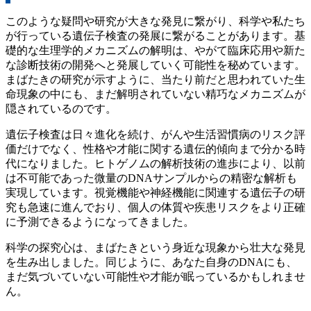
このような疑問や研究が大きな発見に繋がり、科学や私たち
が行っている遺伝子検査の発展に繋がることがあります。基
礎的な生理学的メカニズムの解明は、やがて臨床応用や新た
な診断技術の開発へと発展していく可能性を秘めています。
まばたきの研究が示すように、当たり前だと思われていた生
命現象の中にも、まだ解明されていない精巧なメカニズムが
隠されているのです。
遺伝子検査は日々進化を続け、がんや生活習慣病のリスク評
価だけでなく、性格や才能に関する遺伝的傾向まで分かる時
代になりました。ヒトゲノムの解析技術の進歩により、以前
は不可能であった微量のDNAサンプルからの精密な解析も
実現しています。視覚機能や神経機能に関連する遺伝子の研
究も急速に進んでおり、個人の体質や疾患リスクをより正確
に予測できるようになってきました。
科学の探究心は、まばたきという身近な現象から壮大な発見
を生み出しました。同じように、あなた自身のDNAにも、
まだ気づいていない可能性や才能が眠っているかもしれませ
ん。