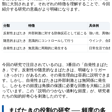
類に大別されます。それぞれの特徴を理解することで、今回
紹介する研究の意義がより明確になります。
分類
特徴
具体例
反射性まばたき
外部刺激に対する防御反応として起こる
強い光、異物の
随意的まばたき
意識的にコントロールして行う
ウインク、合図
自発性まばたき
無意識に周期的に発生する
日常生活で自然
今回の研究で注目されているのは、3番目の「自発性まばた
き」です。反射性や随意的なまばたきは、明確なトリガー
（きっかけ）があるため、その発生理由は容易に説明できま
す。しかし、自発性まばたきは外部刺激とは無関係に発生
し、しかもその頻度は角膜の保護に必要な回数を大幅に上回
っています。この「説明のつかない過剰な頻度」が、研究者
たちの知的好奇心を刺激したのです。
まばたきの役割の研究 ── 頻度の多