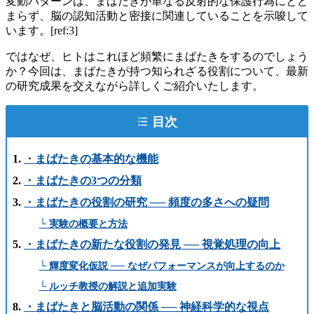
変動パターンは、まばたきが単なる反射的な保護行為にとど
まらず、脳の認知活動と密接に関連していることを示唆して
います。[ref:3]
ではなぜ、ヒトはこれほど頻繁にまばたきをするのでしょう
か？今回は、まばたきが持つ知られざる役割について、最新
の研究成果を交えながら詳しくご紹介いたします。
目次
・まばたきの基本的な機能
・まばたきの3つの分類
・まばたきの役割の研究 ── 頻度の多さへの疑問
└ 実験の概要と方法
・まばたきの新たな役割の発見 ── 視覚処理の向上
└ 輝度変化仮説 ── なぜパフォーマンスが向上するのか
└ ルッチ教授の解説と追加実験
・まばたきと脳活動の関係 ── 神経科学的な視点