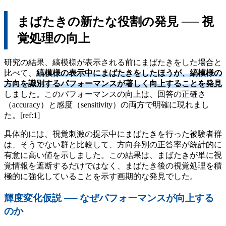
まばたきの新たな役割の発見 ── 視
覚処理の向上
研究の結果、縞模様が表示される前にまばたきをした場合と
比べて、
縞模様の表示中にまばたきをしたほうが、縞模様の
方向を識別するパフォーマンスが著しく向上することを発見
しました。このパフォーマンスの向上は、回答の正確さ
（accuracy）と感度（sensitivity）の両方で明確に現れまし
た。[ref:1]
具体的には、視覚刺激の提示中にまばたきを行った被験者群
は、そうでない群と比較して、方向弁別の正答率が統計的に
有意に高い値を示しました。この結果は、まばたきが単に視
覚情報を遮断するだけではなく、まばたき後の視覚処理を積
極的に強化していることを示す画期的な発見でした。
輝度変化仮説 ── なぜパフォーマンスが向上する
のか