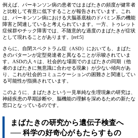
例えば、パーキンソン病の患者ではまばたきの頻度が健常者
と比較して有意に低下することが報告されています。これ
は、パーキンソン病における大脳基底核のドパミン系の機能
障害と関連していると考えられています。一方、トゥレット
症候群やチック障害では、不随意的な過度のまばたきが症状
として現れることがあります。[ref:5]
さらに、自閉スペクトラム症（ASD）においても、まばた
きのパターンが定型発達者と異なることが示唆されていま
す。ASDの人々は、社会的な場面でのまばたきの同期（他
者のまばたきに無意識に合わせる現象）が少ない傾向があ
り、これが社会的コミュニケーションの困難さと関連してい
る可能性が指摘されています。
このように、まばたきという一見単純な生理現象の研究は、
神経疾患の早期診断や、脳機能の理解を深めるための新たな
窓口となっているのです。
まばたきの研究から遺伝子検査へ
── 科学の好奇心がもたらすもの